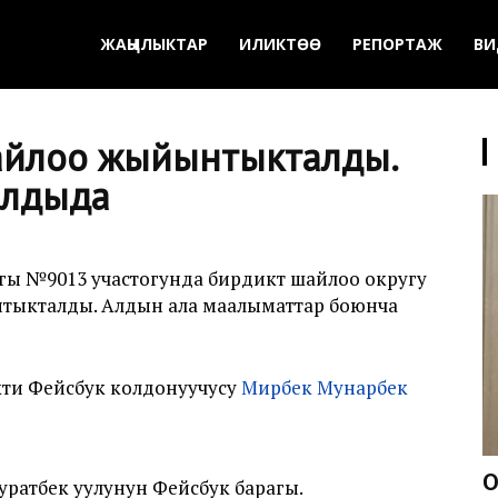
ЖАҢЫЛЫКТАР
ИЛИКТӨӨ
РЕПОРТАЖ
ВИ
шайлоо жыйынтыкталды.
 алдыда
ы №9013 участогунда бирдиктүү шайлоо округу
тыкталды. Алдын ала маалыматтар боюнча
кти Фейсбук колдонуучусу
Мирбек Мунарбек
О
ратбек уулунун Фейсбук барагы.