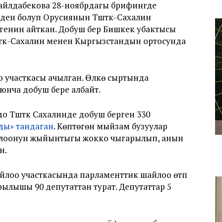
йлдабекова 28-ноябрдагы брифингде
ен болуп Орусиянын Түштүк-Сахалин
нин айткан. Добуш берүү Бишкек убактысы
үштүк-Сахалин менен Кыргызстандын ортосунда
 участкасы ачылган. Өлкө сыртында
юнча добуш бере албайт.
о Түштүк Сахалинде добуш берген 330
нды» тандаган
. Көптөгөн мыйзам бузуулар
йлоонун жыйынтыгы жокко чыгарылып, анын
н.
шайлоо участкасында парламенттик шайлоо өтүп
ылышы 90 депутаттан турат. Депутаттар 5