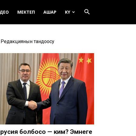
ДЕО
МЕКТЕП
АШАР
KY
Редакциянын тандоосу
русия болбосо — ким? Эмнеге