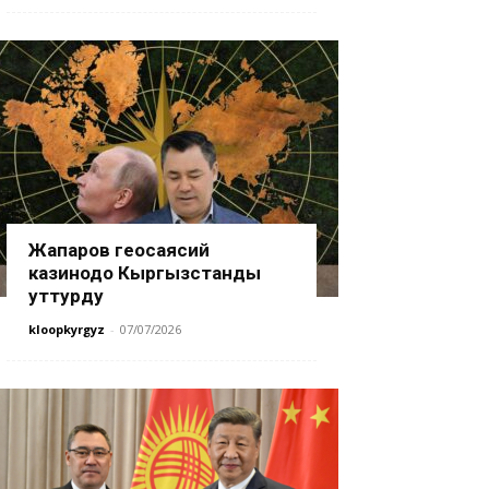
Жапаров геосаясий
казинодо Кыргызстанды
уттурду
kloopkyrgyz
-
07/07/2026