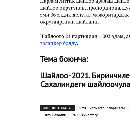
Парламенттик шайлоо аралаш шайлоо с
шайлоо округунан, пропорционалдуу
эми 36 элдик депутат мажоритардык
округдарынан шайланат.
Шайлоого 21 партиядан 1 002 адам, 
талапкер болду
.
Тема боюнча:
Шайлоо-2021. Биринчиле
Сахалиндеги шайлоочул
ОКШОШ ТЕМАЛАР
"Бүтүн Кыргызстан" партиясы
Түштүк Сахалин
№9013 участогу