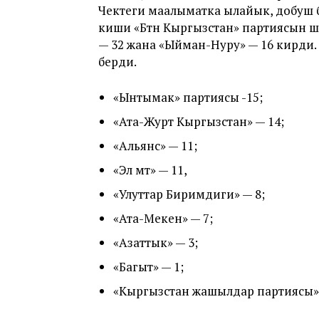
Чектеги маалыматка ылайык, добуш б
киши «Бүтүн Кыргызстан» партиясын 
— 32 жана «Ыйман-Нуру» — 16 кирди.
берди.
«Ынтымак» партиясы -15;
«Ата-Журт Кыргызстан» — 14;
«Альянс» — 11;
«Эл үмүтү» — 11,
«Улуттар Биримдиги» — 8;
«Ата-Мекен» — 7;
«Азаттык» — 3;
«Багыт» — 1;
«Кыргызстан жашылдар партиясы» 