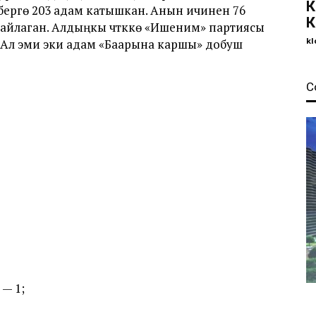
К
ерүүгө 203 адам катышкан. Анын ичинен 76
К
шайлаган. Алдыңкы үчтүккө «Ишеним» партиясы
kl
 Ал эми эки адам «Баарына каршы» добуш
С
— 1;