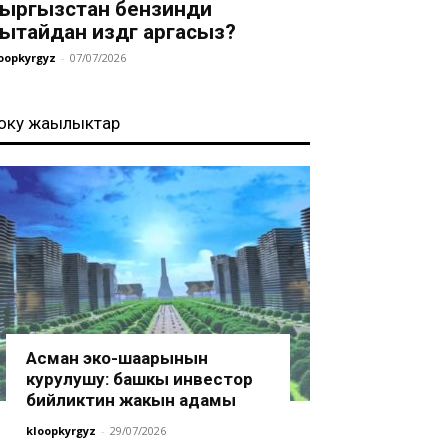
ыргызстан бензинди
ытайдан издөөгө аргасыз?
oopkyrgyz
-
07/07/2026
оңку жаңылыктар
Асман эко-шаарынын
курулушу: башкы инвестор
бийликтин жакын адамы
kloopkyrgyz
-
29/07/2026