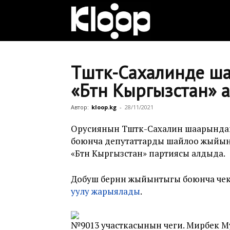
Клооп
кыргызча
Түштүк-Сахалинде 
«Бүтүн Кыргызстан»
|
Автор:
kloop.kg
-
28/11/2021
Орусиянын Түштүк-Сахалин шаарындаг
боюнча депутаттарды шайлоо жыйын
Кыргызстан
«Бүтүн Кыргызстан» партиясы алдыда.
Добуш берүүнүн жыйынтыгы боюнча че
жаңылыктары
уулу жарыялады
.
№9013 участкасынын чеги. Мирбек Му