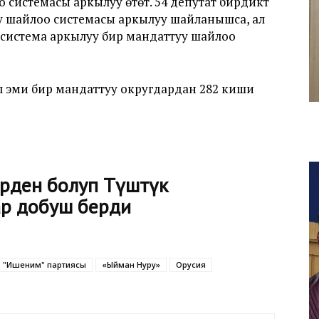
истемасы аркылуу өтөт. 54 депутат бирдиктүү
 шайлоо системасы аркылуу шайланышса, ал
 система аркылуу бир мандаттуу шайлоо
ал эми бир мандаттуу округдардан 282 киши
рден болуп Түштүк
ар добуш берди
"Ишеним" партиясы
«Ыйман Нуру»
Орусия