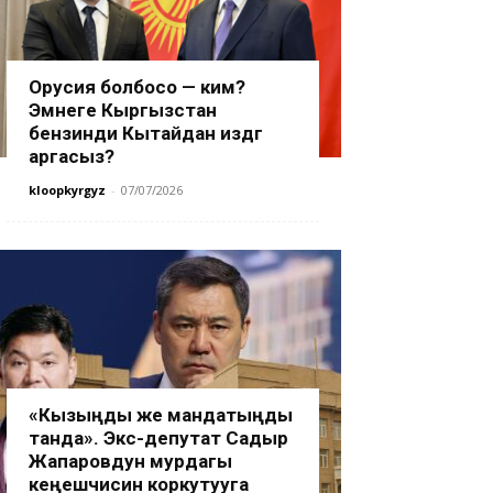
Орусия болбосо — ким?
Эмнеге Кыргызстан
бензинди Кытайдан издөөгө
аргасыз?
kloopkyrgyz
-
07/07/2026
«Кызыңды же мандатыңды
танда». Экс-депутат Садыр
Жапаровдун мурдагы
кеңешчисин коркутууга