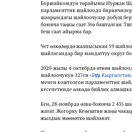
Боршайкомдун төрайымы Нуржан Ша
парламенттик шайлоодо биринчилерд
шаарындагы шайлоочулар добуш берге
боюнча таңкы саат 3тө башталган. Т
беш саат айырма бар.
Чет өлкөлөрдө жалпысынан 59 шайлоо
шайлагандар бир мандаттуу округ бо
2020-жылы 4-октябрда өткөн шайлоод
шайлоочунун 127си
«Бүтүн Кыргызста
менен коштолгон парламенттик ша
кесепетинде өлкөдө бийлик алмашка
Бүгүн, 28-ноябрда өлкө боюнча 2 435 
жатат. Жогорку Кеңештин жаңы чакыр
жылдык мөөнөткө шайланат.