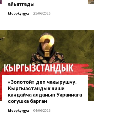
айыптады
kloopkyrgyz
-
25/06/2026
«Золотой» деп чакырушчу.
Кыргызстандык киши
кандайча алданып Украинага
согушка барган
kloopkyrgyz
-
04/06/2026