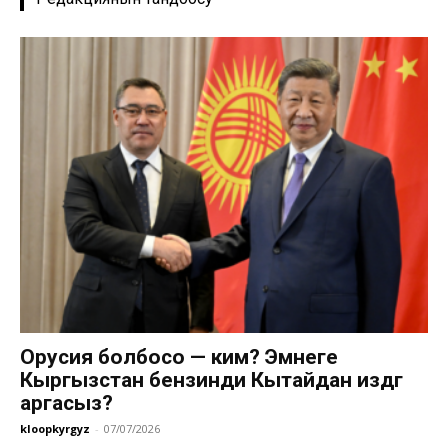
Орусия болбосо — ким? Эмнеге
Кыргызстан бензинди Кытайдан издөөгө
аргасыз?
kloopkyrgyz
-
07/07/2026