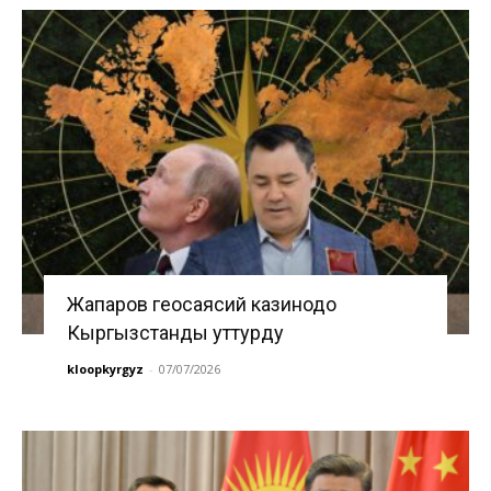
Жапаров геосаясий казинодо
Кыргызстанды уттурду
kloopkyrgyz
-
07/07/2026