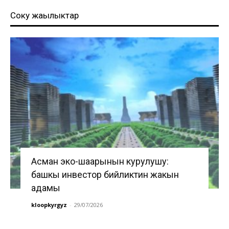
Соңку жаңылыктар
Асман эко-шаарынын курулушу:
башкы инвестор бийликтин жакын
адамы
kloopkyrgyz
-
29/07/2026