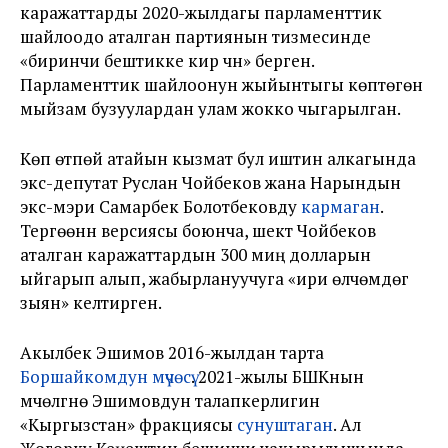
каражаттарды 2020-жылдагы парламенттик
шайлоодо аталган партиянын тизмесинде
«биринчи бештикке кирүү үчүн» берген.
Парламенттик шайлоонун жыйынтыгы көптөгөн
мыйзам бузуулардан улам жокко чыгарылган.
Көп өтпөй атайын кызмат бул иштин алкагында
экс-депутат Руслан Чойбеков жана Нарындын
экс-мэри Самарбек Болотбековду
кармаган
.
Тергөөнүн версиясы боюнча, шектүү Чойбеков
аталган каражаттардын 300 миң долларын
ыйгарып алып, жабырлануучуга «ири өлчөмдөгү
зыян» келтирген.
Акылбек Эшимов 2016-жылдан тарта
Боршайкомдун мүчөсү
. 2021-жылы БШКнын
мүчөлүгүнө Эшимовдун талапкерлигин
«Кыргызстан» фракциясы
сунуштаган
. Ал