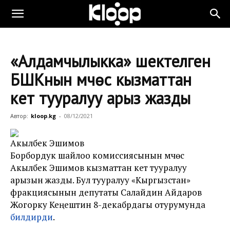
«Алдамчылыкка» шектелген
БШКнын мүчөсү кызматтан
кетүү тууралуу арыз жазды
Автор:
kloop.kg
-
08/12/2021
Акылбек Эшимов
Борбордук шайлоо комиссиясынын мүчөсү
Акылбек Эшимов кызматтан кетүү тууралуу
арызын жазды. Бул тууралуу «Кыргызстан»
фракциясынын депутаты Салайдин Айдаров
Жогорку Кеңештин 8-декабрдагы отурумунда
билдирди
.