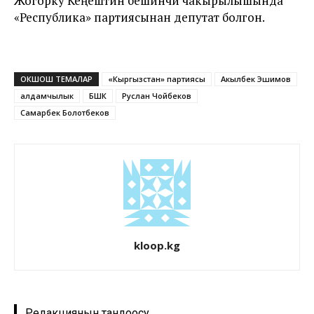
Жогорку Кеңештин бешинчи чакырылышында
«Республика» партиясынан депутат болгон.
ОКШОШ ТЕМАЛАР
«Кыргызстан» партиясы
Акылбек Эшимов
алдамчылык
БШК
Руслан Чойбеков
Самарбек Болотбеков
kloop.kg
Редакциянын тандоосу