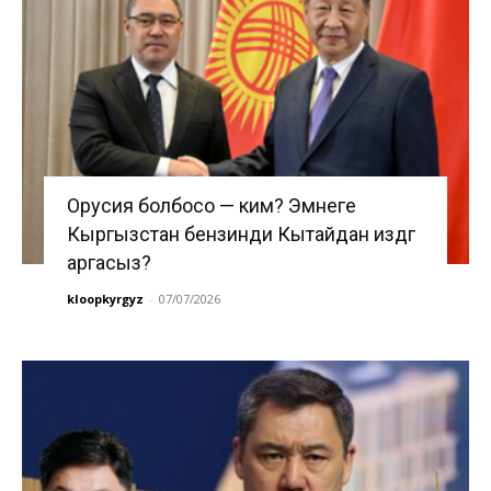
Орусия болбосо — ким? Эмнеге
Кыргызстан бензинди Кытайдан издөөгө
аргасыз?
kloopkyrgyz
-
07/07/2026