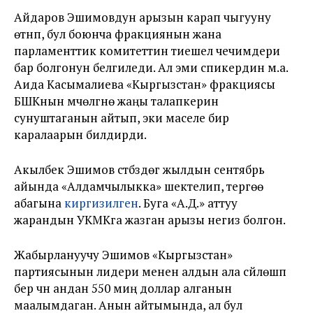
Айдаров Эшимовдун арызын карап чыгууну
өтүнүп, бул боюнча фракциянын жана
парламенттик комитеттин тиешелүү чечимдери
бар болгонун белгиледи. Ал эми спикердин м.а.
Аида Касымалиева «Кыргызстан» фракциясы
БШКнын мүчөлүгүнө жаңы талапкерин
сунуштаганын айтып, эки маселе бир
каралаарын билдирди.
Акылбек Эшимов үстүбүздөгү жылдын сентябрь
айында «Алдамчылыкка» шектелип, тергөө
абагына
киргизилген
. Буга «А.Д.» аттуу
жарандын УКМКга жазган арызы негиз болгон.
Жабырлануучу Эшимов «Кыргызстан»
партиясынын лидери менен алдын ала сүйлөшүп
берүү үчүн андан 550 миң доллар алганын
маалымдаган. Анын айтымында, ал бул