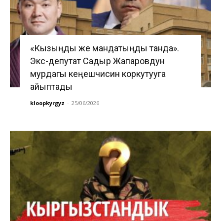
«Кызыңды же мандатыңды танда».
Экс-депутат Садыр Жапаровдун
мурдагы кеңешчисин коркутууга
айыптады
kloopkyrgyz
-
25/06/2026