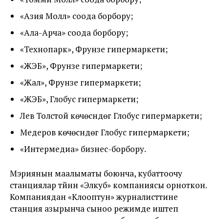
«Азия Молл» соода борбору;
«Ала-Арча» соода борбору;
«Технопарк», Фрунзе гипермаркети;
«ЖЭБ», Фрунзе гипермаркети;
«Жал», Фрунзе гипермаркети;
«ЖЭБ», Глобус гипермаркети;
Лев Толстой көчөсүндөгү Глобус гипермаркети;
Медеров көчөсүндөгү Глобус гипермаркети;
«Интермедиа» бизнес-борбору.
Мэриянын маалыматы боюнча, кубаттоочу
станциялар түйүнүн «Элкуб» компаниясы орноткон.
Компаниядан «Клооптун» журналисттине
станция азырынча сыноо режимде иштеп