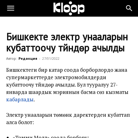
Бишкекте электр унааларын
кубаттоочу түйүндөр ачылды
Автор:
Редакция
-
27/01/2022
Бишкектеги бир катар соода борборлордо жана
супермаркеттерде электромобилдерди
кубаттоочу түйүндөр ачылды. Бул тууралуу 27-
январда шаардык мэриянын басма сөз кызматы
кабарлады
.
Электр унааларын төмөнкү даректерден кубаттап
алса болот:
«Томми Молл» соода борбору;