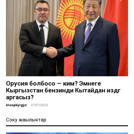
Орусия болбосо — ким? Эмнеге
Кыргызстан бензинди Кытайдан издөөгө
аргасыз?
kloopkyrgyz
-
07/07/2026
Соңку жаңылыктар