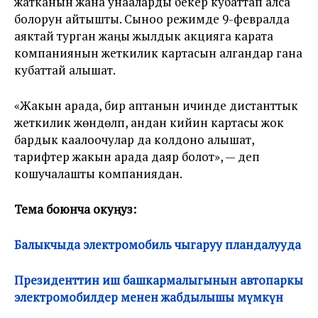
жатканын жана унааларды бекер кубаттап алса
болорун айтышты. Сыноо режимде 9-февралда
аяктай турган жаңы жылдык акцияга карата
компаниянын жеткилик картасын алгандар гана
кубаттай алышат.
«Жакын арада, бир аптанын ичинде дистанттык
жеткилик жөндөлүп, андан кийин картасы жок
бардык каалоочулар да колдоно алышат,
тарифтер жакын арада даяр болот», — деп
кошучалашты компаниядан.
Тема боюнча окуңуз:
Балыкчыда электромобиль чыгаруу пландалууда
Президенттин иш башкармалыгынын автопаркы
электромобилдер менен жабдылышы мүмкүн