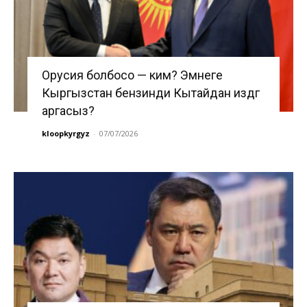
Орусия болбосо — ким? Эмнеге
Кыргызстан бензинди Кытайдан издөөгө
аргасыз?
kloopkyrgyz
-
07/07/2026