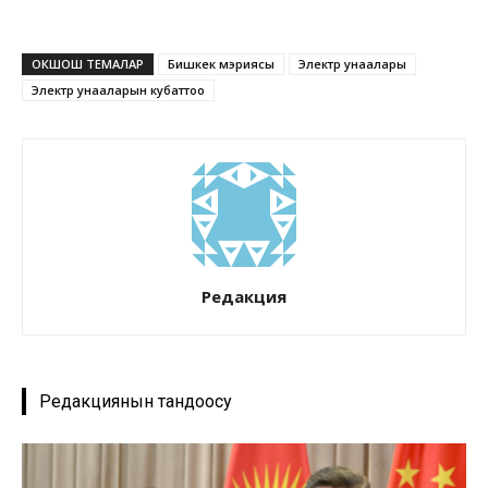
ОКШОШ ТЕМАЛАР
Бишкек мэриясы
Электр унаалары
Электр унааларын кубаттоо
Редакция
Редакциянын тандоосу