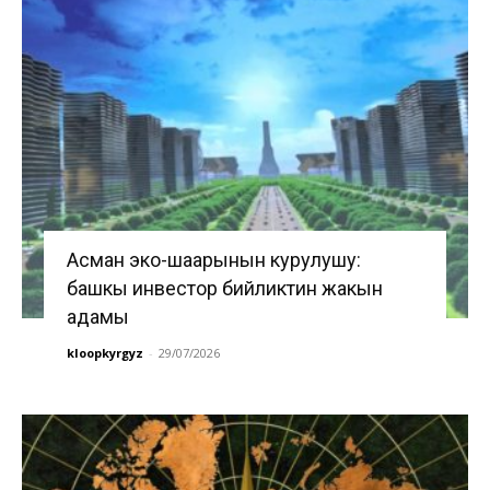
Асман эко-шаарынын курулушу:
башкы инвестор бийликтин жакын
адамы
kloopkyrgyz
-
29/07/2026