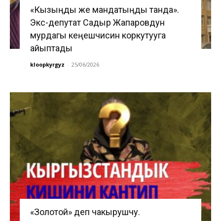
«Кызыңды же мандатыңды танда».
Экс-депутат Садыр Жапаровдун
мурдагы кеңешчисин коркутууга
айыптады
kloopkyrgyz
-
25/06/2026
«Золотой» деп чакырушчу.