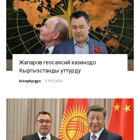
Жапаров геосаясий казинодо
Кыргызстанды уттурду
kloopkyrgyz
-
07/07/2026