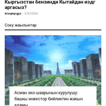
Кыргызстан бензинди Кытайдан издөөгө
аргасыз?
kloopkyrgyz
-
07/07/2026
Соңку жаңылыктар
Асман эко-шаарынын курулушу:
башкы инвестор бийликтин жакын
адамы