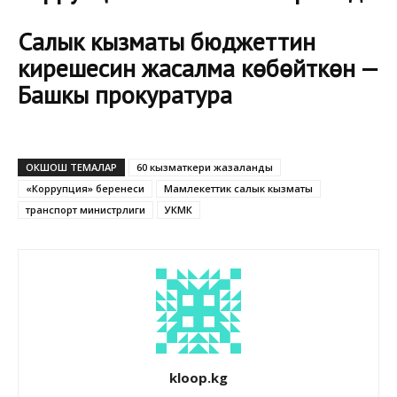
Салык кызматы бюджеттин
кирешесин жасалма көбөйткөн —
Башкы прокуратура
ОКШОШ ТЕМАЛАР
60 кызматкери жазаланды
«Коррупция» беренеси
Мамлекеттик салык кызматы
транспорт министрлиги
УКМК
kloop.kg