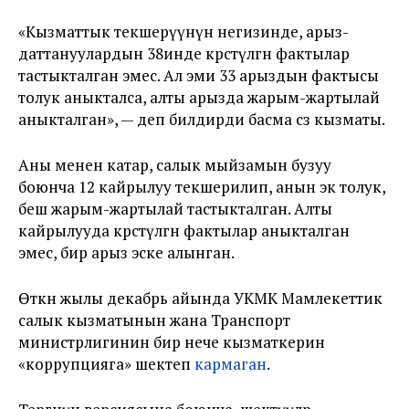
«Кызматтык текшерүүнүн негизинде, арыз-
даттануулардын 38инде көрсөтүлгөн фактылар
тастыкталган эмес. Ал эми 33 арыздын фактысы
толук аныкталса, алты арызда жарым-жартылай
аныкталган», — деп билдирди басма сөз кызматы.
Аны менен катар, салык мыйзамын бузуу
боюнча 12 кайрылуу текшерилип, анын экөө толук,
бешөө жарым-жартылай тастыкталган. Алты
кайрылууда көрсөтүлгөн фактылар аныкталган
эмес, бир арыз эске алынган.
Өткөн жылы декабрь айында УКМК Мамлекеттик
салык кызматынын жана Транспорт
министрлигинин бир нече кызматкерин
«коррупцияга» шектеп
кармаган
.