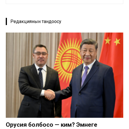
Редакциянын тандоосу
Орусия болбосо — ким? Эмнеге