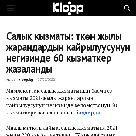
Салык кызматы: Өткөн жылы
жарандардын кайрылуусунун
негизинде 60 кызматкер
жазаланды
Автор:
kloop.kg
-
07/02/2022
Мамлекеттик салык кызматынын басма сөз
кызматы 2021-жылы жарандардын
кайрылуусунун негизинде ведомствонун 60
кызматкери жазаланганын
билдирди
.
Маалыматка ылайык, салык кызматына 2021
жылы 220 кайрылуу түшүп, 77 арызда салык