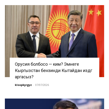
Орусия болбосо — ким? Эмнеге
Кыргызстан бензинди Кытайдан издөөгө
аргасыз?
kloopkyrgyz
-
07/07/2026