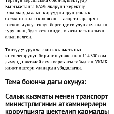
Тергөөнүн версиясына боюнча, шектүүлөр
Кыргызстанга ЕАЭБ өлкөлөрүнөн керектөөчү
товарларды алып кирүүдө коррупциялык
схеманы жолго коюшкан — алар товарларды
тоскоолдуксуз өткөрүп бергендиги үчүн акча алып
турушкан, бул өз кезегинде өлкө казынасына зыян
алып келген.
Тинтүү учурунда салык кызматынын
инспекторунун биринин унаасынан 114 300 сом
өлчөмүндө накталай акча каражаты табылган. УКМК
иликтөө иштери уланарын убадалаган.
Тема боюнча дагы окуңуз:
Салык кызматы менен транспорт
министрлигинин аткаминерлери
коррупцияга шектелип кармалды