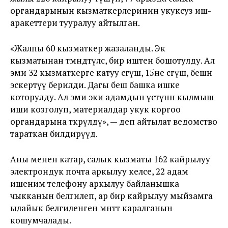
органдарынын кызматкерлеринин укуксуз иш-
аракеттери тууралуу айтылган.
«Жалпы 60 кызматкер жазаланды. Экөө
кызматынан төмөндөтүлсө, бирөө иштен бошотулду. Ал
эми 32 кызматкерге катуу сөгүш, 15не сөгүш, бешөөнө
эскертүү берилди. Дагы бешөө башка ишке
которулду. Ал эми эки адамдын үстүнөн кылмыш
иши козголуп, материалдар укук коргоо
органдарына өткөрүлдү», — деп айтылат ведомство
тараткан билдирүүдө.
Аны менен катар, салык кызматы 162 кайрылуу
электрондук почта аркылуу келсе, 22 адам
ишеним телефону аркылуу байланышка
чыкканын белгилеп, ар бир кайрылуу мыйзамга
ылайык белгиленген мөөнөттө каралганын
кошумчалады.