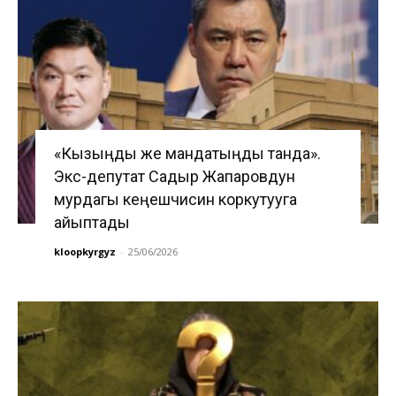
«Кызыңды же мандатыңды танда».
Экс-депутат Садыр Жапаровдун
мурдагы кеңешчисин коркутууга
айыптады
kloopkyrgyz
-
25/06/2026