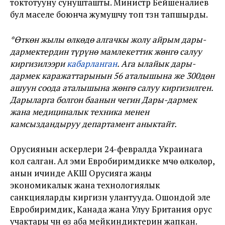
токтотууну сунушташты. Министр Бейшеналиев
бул маселе боюнча жумушчу топ түзүүнү тапшырды.
*Өткөн жылы
өлкөдө алгачкы жолу айрым дары-
дармектердин түрүнө мамлекеттик жөнгө салуу
киргизилээри
кабарланган
. Ага ылайык дары-
дармек каражаттарынын 56 аталышына же 300дөн
ашуун соода аталышына жөнгө салуу киргизилген.
Дарыларга болгон баанын чегин Дары-дармек
жана медициналык техника менен
камсыздандыруу департамент аныктайт.
Орусиянын аскерлери 24-февралда Украинага
кол салган. Ал эми Евробиримдикке мүчө өлкөлөр,
анын ичинде АКШ Орусияга жаңы
экономикалык жана технологиялык
санкцияларды киргизүүнү улантууда. Ошондой эле
Евробиримдик, Канада жана Улуу Британия орус
учактары үчүн өз аба мейкиндиктерин жапкан.