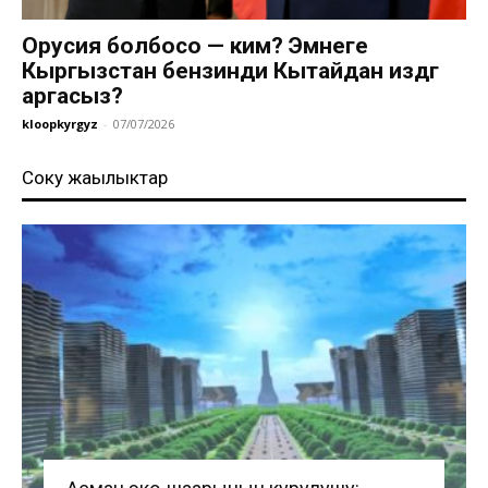
Орусия болбосо — ким? Эмнеге
Кыргызстан бензинди Кытайдан издөөгө
аргасыз?
kloopkyrgyz
-
07/07/2026
Соңку жаңылыктар