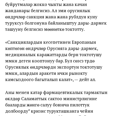
буйрутмалар жокко чыкты жана качан
жанданары белгисиз. Ал эми орусиялык
өндүрүүчүлөр санкция жана жана рублдун куну
туруксуз болгонуна байланыштуу дары-дармек
ташууну белгисиз мөөнөткө токтотту.
«Санкциялардын кесепетинен Европанын
көптөгөн өндүрүүчүлөрү Орусияга дары-дармек,
медициналык каражаттарды берүүнү токтотушу
мүмкүн деген кооптонуу бар. Бул сөзсүз түрдө
Орусиялык өндүрүүчүлөрдүн экспортун токтотушу
мүмкүн, алардын аракети ички рынокту
камсыздоого багыталып калат», — дейт ал.
Аны менен катар фармацевтикалык тармактын
өкүлдөрү Саламаттык сактоо министрлигине
бааларды жөнгө салуу боюнча пилоттук
долбоорду* кризис турукташканга чейин