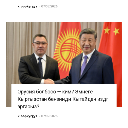
kloopkyrgyz
-
07/07/2026
Орусия болбосо — ким? Эмнеге
Кыргызстан бензинди Кытайдан издөөгө
аргасыз?
kloopkyrgyz
-
07/07/2026