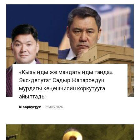
«Кызыңды же мандатыңды танда».
Экс-депутат Садыр Жапаровдун
мурдагы кеңешчисин коркутууга
айыптады
kloopkyrgyz
-
25/06/2026