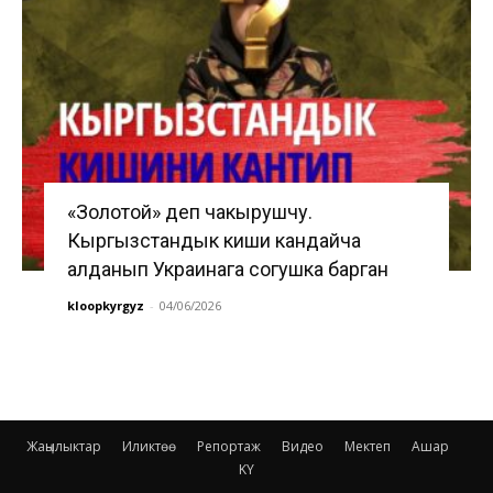
«Золотой» деп чакырушчу.
Кыргызстандык киши кандайча
алданып Украинага согушка барган
kloopkyrgyz
-
04/06/2026
Жаңылыктар
Иликтөө
Репортаж
Видео
Мектеп
Ашар
KY