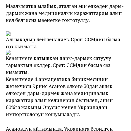
Маалыматка ылайык, аталган эки өлкөдөн дары-
дармек жана медициналык каражаттарды алып
келүү белгисиз мөөнөткө токтотулду.
Алымкадыр Бейшеналиев. Сүрөт: ССМдин басма
сөз кызматы.
Кеңешмеге катышкан дары-дармек сатуучу
тармактын өкүлдөрү. Сүрөт: ССМдин басма сөз
кызматы.
Кеңешмеде Фармацевтика бирикмесинин
жетекчиси Эрнис Асанов өлкөгө 30дан ашык
өлкөдөн дары-дармек жана медициналык
каражаттар алып келинерин белгилеп, анын
60%га жакыны Орусия менен Украинадан
импорттолорун кошумчалады.
Асановдун айтымында, Украинага берилген