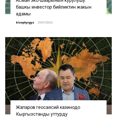
Асман эко-шаарынын курулушу:
башкы инвестор бийликтин жакын
адамы
kloopkyrgyz
-
29/07/2026
Жапаров геосаясий казинодо
Кыргызстанды уттурду