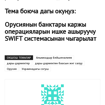
Тема боюча дагы окуңуз:
Орусиянын банктары каржы
операцияларын ишке ашыруучу
SWIFT системасынан чыгарылат
ОКШОШ ТЕМАЛАР
Алымкадыр Бейшеналиев
дары-дармектер
дары-дармектин баасын жөнгө салуу
Орусия
Украинадагы согуш