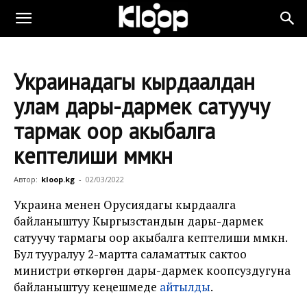
Украинадагы кырдаалдан
улам дары-дармек сатуучу
тармак оор акыбалга
кептелиши мүмкүн
Автор:
kloop.kg
-
02/03/2022
Украина менен Орусиядагы кырдаалга
байланыштуу Кыргызстандын дары-дармек
сатуучу тармагы оор акыбалга кептелиши мүмкүн.
Бул тууралуу 2-мартта саламаттык сактоо
министри өткөргөн дары-дармек коопсуздугуна
байланыштуу кеңешмеде
айтылды
.