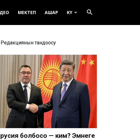
ДЕО
МЕКТЕП
АШАР
KY
Редакциянын тандоосу
русия болбосо — ким? Эмнеге