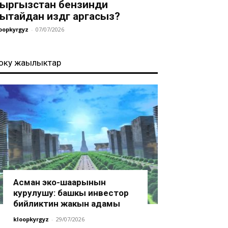
ыргызстан бензинди
ытайдан издөөгө аргасыз?
oopkyrgyz
-
07/07/2026
оңку жаңылыктар
Асман эко-шаарынын
курулушу: башкы инвестор
бийликтин жакын адамы
kloopkyrgyz
-
29/07/2026