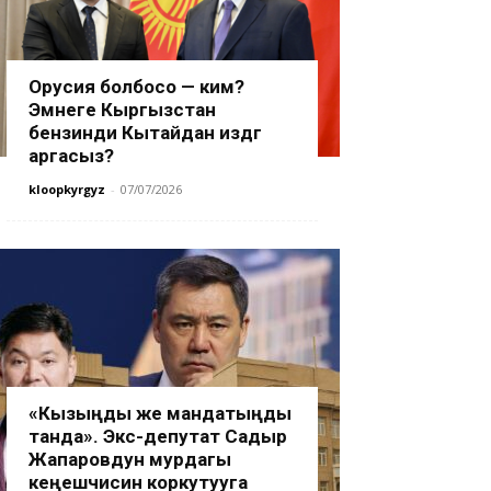
Орусия болбосо — ким?
Эмнеге Кыргызстан
бензинди Кытайдан издөөгө
аргасыз?
kloopkyrgyz
-
07/07/2026
«Кызыңды же мандатыңды
танда». Экс-депутат Садыр
Жапаровдун мурдагы
кеңешчисин коркутууга