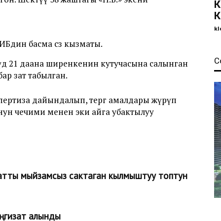
К
К
kl
ИИБдин басма сөз кызматы.
С
дө 21 даана ширенкенин кутучасына салынган
ар зат табылган.
ертиза дайындалып, тергөө амалдары жүрүп
нун чечими менен эки айга убактылуу
атты мыйзамсыз сактаган кылмыштуу топтун
аңгизат алынды