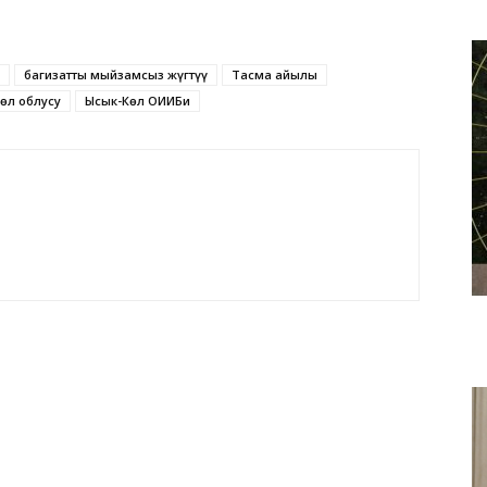
баңгизатты мыйзамсыз жүгтүү
Тасма айылы
өл облусу
Ысык-Көл ОИИБи