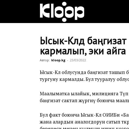
Клооп
кыргызча
Ысык-Көлдө баңгиза
кармалып, эки айга
|
Автор:
kloop.kg
-
23/03/2022
Ысык-Көл облусунда баңгизат ташып
тургуну кармалды. Бул тууралуу обл
Кыргызстан
Маалыматка ылайык, милицияга Түп 
баңгизат сактап жүргөнү боюнча маал
жаңылыктары
Бул факт боюнча Ысык-Көл ОИИБи «Ба
жана алардын аналогдорун сатып өтк
беренеси менен кылмыш ишин козгого