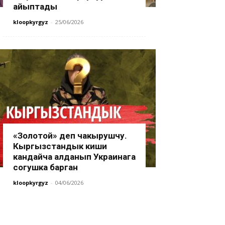
айыптады
kloopkyrgyz
-
25/06/2026
«Золотой» деп чакырушчу.
Кыргызстандык киши
кандайча алданып Украинага
согушка барган
kloopkyrgyz
-
04/06/2026