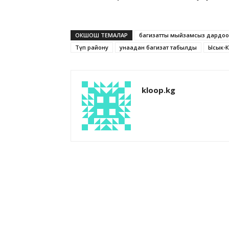
ОКШОШ ТЕМАЛАР
баңгизатты мыйзамсыз дардоо
Түп району
унаадан баңгизат табылды
Ысык-К
kloop.kg