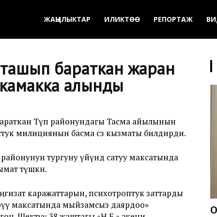
ЖАҢЫЛЫКТАР
ИЛИКТӨӨ
РЕПОРТАЖ
ВИ
т ташып бараткан жаран
 камакка алынды
 бараткан Түп районундагы Тасма айылынын
устук милициянын басма сөз кызматы билдирди.
районунун тургуну үйүндө сатуу максатында
ымат түшкөн.
ңгизат каражаттарын, психотроптук заттарды
өрүү максатында мыйзамсыз даярдоо»
О
н. Шектүү 38 жаштагы «Н.Б.» экени