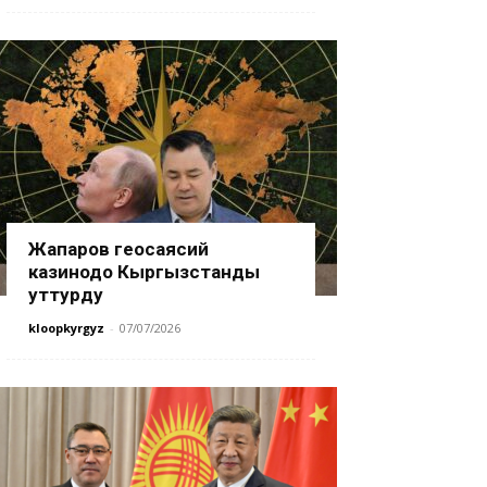
Жапаров геосаясий
казинодо Кыргызстанды
уттурду
kloopkyrgyz
-
07/07/2026