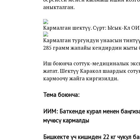
аныкталган.
Кармалган шектүү. Сүрөт: Ысык-Көл О
Кармалган тургундун унаасын тинтүү
285 грамм жапайы кендирдин жыты б
Иш боюнча соттук-медициналык эксп
жатат. Шектүү Каракол шаардык соту
кармоочу жайга киргизилди.
Тема боюнча:
ИИМ: Баткенде курал менен баңгиз
мүчөсү кармалды
Бишкекте үч кишиден 22 кг чукул б