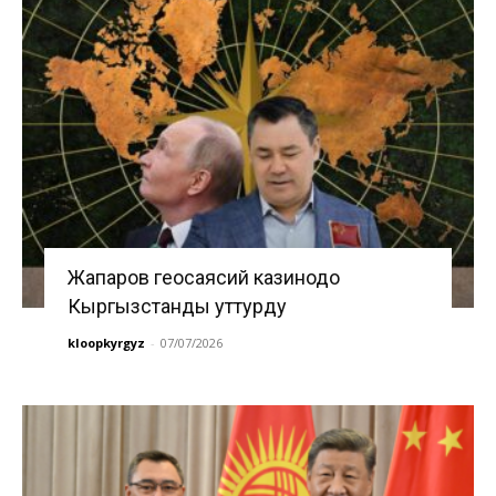
Жапаров геосаясий казинодо
Кыргызстанды уттурду
kloopkyrgyz
-
07/07/2026