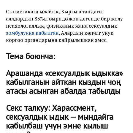
Статистикага ылайык, Кыргызстандагы
аялдардын 83%ы өмүрүндө жок дегенде бир жолу
психологиялык, физикалык жана сексуалдык
зомбулукка кабылган
. Алардын көпчүлүгү укук
коргоо органдарына кайрылышкан эмес.
Тема боюнча:
Арашанда «сексуалдык ыдыкка»
кабылганын айткан кыздын чоң
атасы асынган абалда табылды
Секс талкуу: Харассмент,
сексуалдык ыдык — мындайга
кабылбаш үчүн эмне кылыш