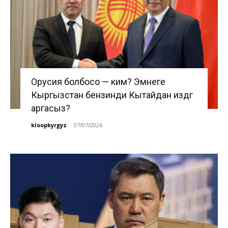
Орусия болбосо — ким? Эмнеге
Кыргызстан бензинди Кытайдан издөөгө
аргасыз?
kloopkyrgyz
-
07/07/2026