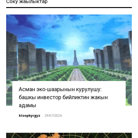
Соңку жаңылыктар
Асман эко-шаарынын курулушу:
башкы инвестор бийликтин жакын
адамы
kloopkyrgyz
-
29/07/2026