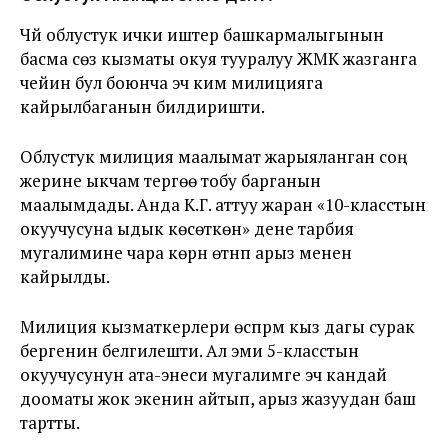
Чүй облустук ички иштер башкармалыгынын
басма сөз кызматы окуя тууралуу ЖМК жазганга
чейин бул боюнча эч ким милицияга
кайрылбаганын билдиришти.
Облустук милиция маалымат жарыяланган соң
жерине ыкчам тергөө тобу барганын
маалымдады. Анда К.Г. аттуу жаран «10-класстын
окуучусуна ыдык көсөткөн» дене тарбия
мугалимине чара көрүүнү өтүнүп арыз менен
кайрылды.
Милиция кызматкерлери өспүрүм кыз дагы сурак
бергенин белгилешти. Ал эми 5-класстын
окуучусунун ата-энеси мугалимге эч кандай
дооматы жок экенин айтып, арыз жазуудан баш
тартты.