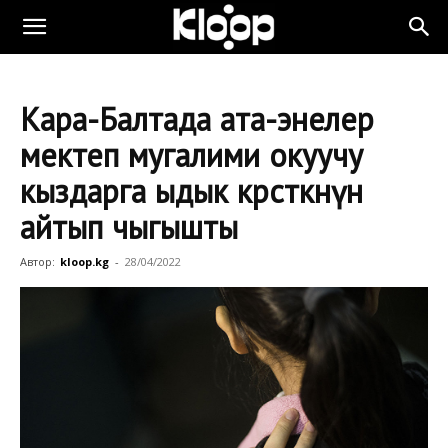
Кара-Балтада ата-энелер
мектеп мугалими окуучу
кыздарга ыдык көрсөткөнүн
айтып чыгышты
Автор:
kloop.kg
-
28/04/2022