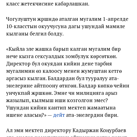
класс жетекчисине кабарлашкан.
Чогулуштун жүрүшүндө аталган мугалим 1-апрелде
10-класстын окуучусуна дагы ушундай мамиле
кылганы белгилүү болду.
«Кыйла эле жашка барып калган мугалим бир
нече кызга сексуалдык зомбулук көрсөткөн.
Директор бул окуядан кийин дене тарбия
мугалимин өз калоосу менен жумуштан кетүүгө
аргасыз кылган. Балдардан бул тууралуу ата-
энелерине айтпоону өтүнгөн. Балдар көпкө чейин
унчукпай жүрүшкөн. Эмне үчүн милицияга арыз
жазылып, кылмыш иши козголгон эмес?
Ушундан кийин кантип мектеп жамаатына
ишене аласың?» —
дейт
ата-энелердин бири.
Ал эми мектеп директору Кадыржан Коңурбаев