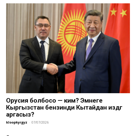
Орусия болбосо — ким? Эмнеге
Кыргызстан бензинди Кытайдан издөөгө
аргасыз?
kloopkyrgyz
-
07/07/2026