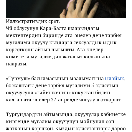
Иллюстративдик сүрөт.
Чүй облусунун Кара-Балта шаарындагы
мектептердин биринде ата-энелер дене тарбия
мугалими окуучу кыздарга сексуалдык ыдык
көрсөткөнүн айтып чыгышты. Ата-энелер
комитети мугалимдин жазасыз калганына
нааразы.
«Турмуш» басылмасынын маалыматына
ылайык
,
60 жаштагы дене тарбия мугалими 5-класстын
окуучусуна «тийишкенин» кокустан билип
калган ата-энелер 27-апрелде чогулуш өткөрүштү.
Тургундардын айтымында, окуучулар кабинетке
киргенде мугалим окуучунун мойнунан өөп
жатканын көрүшкөн. Кыздын классташтары дароо