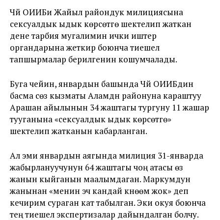
Чүй ОИИБи Жайыл райондук милициясына
сексуалдык ыдык көрсөтүүгө шектелип жаткан
дене тарбия мугалимин ички иштер
органдарына жеткирүү боюнча тиешелүү
тапшырмалар берилгенин кошумчалады.
Буга чейин, январдын башында Чүй ОИИБдин
басма сөз кызматы Аламүдүн районуна караштуу
Арашан айылынын 34 жаштагы тургуну 11 жашар
тууганына «сексуалдык ыдык көрсөтүүгө»
шектелип жатканын кабарланган.
Ал эми январдын аягында милиция 31-январда
жабырлануучунун 64 жаштагы чоң атасы өз
жанын кыйганын маалымдаган. Маркумдун
жанынан «менин эч кандай күнөөм жок» деп
кечирим сураган кат табылган. Эки окуя боюнча
тең тиешелүү экспертизалар дайындалган болчу.