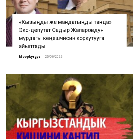
«Кызыңды же мандатыңды танда».
Экс-депутат Садыр Жапаровдун
мурдагы кеңешчисин коркутууга
айыптады
kloopkyrgyz
-
25/06/2026