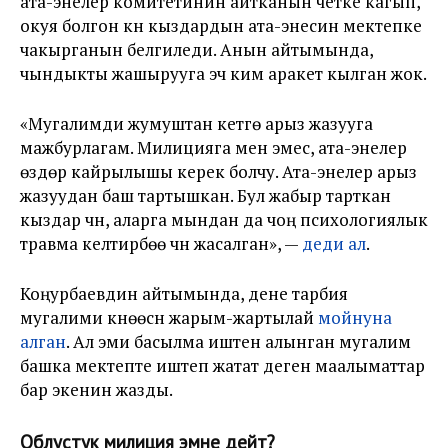
ата-энелер комитетинин айтканын четке кагып,
окуя болгон күнү кыздардын ата-энесин мектепке
чакырганын белгиледи. Анын айтымында,
чындыкты жашырууга эч ким аракет кылган жок.
«Мугалимди жумуштан кетүүгө арыз жазууга
мажбурлагам. Милицияга мен эмес, ата-энелер
өздөрү кайрылышы керек болчу. Ата-энелер арыз
жазуудан баш тартышкан. Бул жабыр тарткан
кыздар үчүн, аларга мындан да чоң психологиялык
травма келтирбөө үчүн жасалган», —
деди ал
.
Коңурбаевдин айтымында, дене тарбия
мугалими күнөөсүн жарым-жартылай
мойнуна
алган
. Ал эми басылма иштен алынган мугалим
башка мектепте иштеп жатат деген маалыматтар
бар экенин жазды.
Облустук милиция эмне дейт?