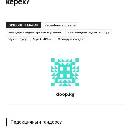
керек?
ОКШОШ ТЕМАЛАР
Кара-Балта шаары
кыздарга ыдык көрсөткөн мугалим
сексуалдык ыдык көрсөтүү
Чүй облусу
Чүй ОИИБи
Өспүрүм кыздар
kloop.kg
Редакциянын тандоосу