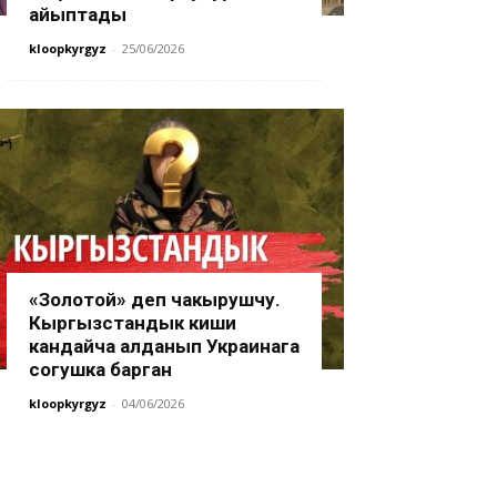
айыптады
kloopkyrgyz
-
25/06/2026
«Золотой» деп чакырушчу.
Кыргызстандык киши
кандайча алданып Украинага
согушка барган
kloopkyrgyz
-
04/06/2026