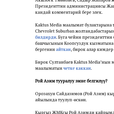
Президенттин администрациясы Жапар
кандай комментарий бере элек.
Kaktus Media маалымат булактарына 
Chevrolet Suburban жолтандабастары
билдирди
. Буга чейин президенттин
башчысынын Коопсуздук кызматына 
бергенин
айткан
, бирок алар кимдер
Бирок Султанбаев Kaktus Media’нын 
маалыматын
четке каккан
.
Рой Азим тууралуу эмне белгилүү?
Орозахун Сайдазимов (Рой Азим) кыр
айылында туулуп-өскөн.
Кыргыз ЖМКсы Рой Азимди кайрымдуу