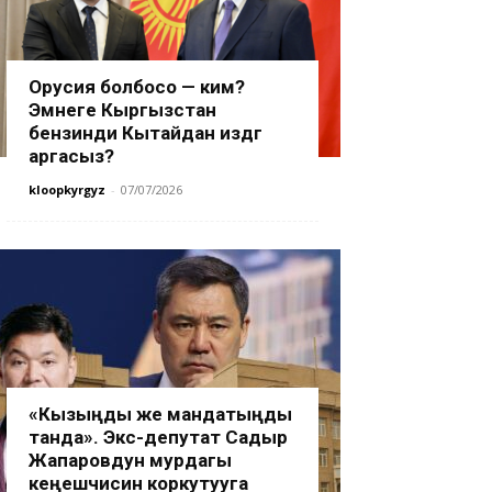
Орусия болбосо — ким?
Эмнеге Кыргызстан
бензинди Кытайдан издөөгө
аргасыз?
kloopkyrgyz
-
07/07/2026
«Кызыңды же мандатыңды
танда». Экс-депутат Садыр
Жапаровдун мурдагы
кеңешчисин коркутууга