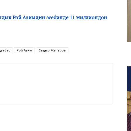
тандык Рой Азимдин эсебинде 11 миллиондон
дабас
Рой Азим
Садыр Жапаров