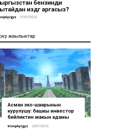
ыргызстан бензинди
ытайдан издөөгө аргасыз?
oopkyrgyz
-
07/07/2026
оңку жаңылыктар
Асман эко-шаарынын
курулушу: башкы инвестор
бийликтин жакын адамы
kloopkyrgyz
-
29/07/2026