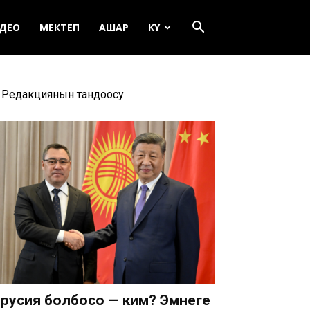
ДЕО
МЕКТЕП
АШАР
KY
Редакциянын тандоосу
русия болбосо — ким? Эмнеге