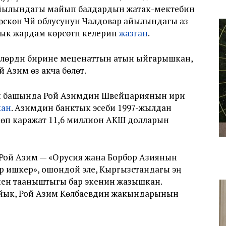
айылындагы майып балдардын жатак-мектебин
-өскөн Чүй облусунун Чалдовар айылындагы аз
дык жардам көрсөтүп келерин
жазган
.
лөрдүн бирине меценаттын атын ыйгарышкан,
Азим өзү акча бөлөт.
ын башында Рой Азимдин Швейцариянын ири
кан
. Азимдин банктык эсеби 1997-жылдан
көп каражат 11,6 миллион АКШ долларын
 Рой Азим — «Орусия жана Борбор Азиянын
р ишкер», ошондой эле, Кыргызстандагы эң
енен тааныштыгы бар экенин жазышкан.
йык, Рой Азим Көлбаевдин жакындарынын