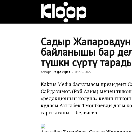
Клооп
кыргызча
Садыр Жапаровдун 
байланышы бар дел
түшкөн сүрөтү тарад
|
Автор:
Редакция
-
08/09/2022
Кыргызстан
Kaktus Media басылмасы президент 
Сайдазимов (Рой Азим) менен түшкөн 
«редакциянын колуна» келип түшкөнү
кудасы Акылбек Түмөнбаевди дагы көрү
жаңылыктары
тартылганы — белгисиз.
Акылбек Түмөнбаев, Садыр Жапаров жан