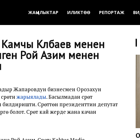
ЖАҢЫЛЫКТАР
ИЛИКТӨӨ
РЕПОРТАЖ
ВИ
Камчы Көлбаев менен
ген Рой Азим менен
ы
Садыр Жапаровдун бизнесмен Орозахун
сүрөтүн
жарыялады
. Басылмадан сүрөт
н билдиришти. Сүрөттөн президенттин депутат
үгө болот. Сүрөт кай жерде жана качан
О
а Рой Азим. Сүрөт: Kaktus Media.