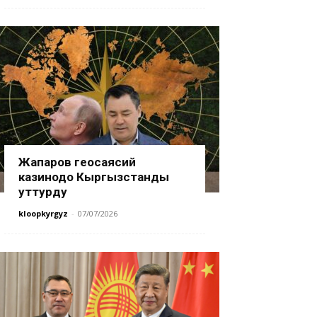
Жапаров геосаясий
казинодо Кыргызстанды
уттурду
kloopkyrgyz
-
07/07/2026