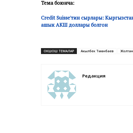
Тема боюнча:
Credit Suisse'тин сырлары: Кыргызс
ашык АКШ доллары болгон
ОКШОШ ТЕМАЛАР
Акылбек Түмөнбаев
Жолтан
Редакция