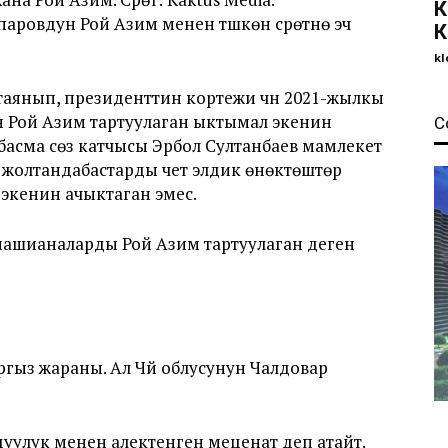
К
овдун Рой Азим менен түшкөн сүрөтүнө эч
К
kl
таянып, президенттин кортежи үчүн 2021-жылкы
н Рой Азим тартуулаган ыктымал экенин
С
 басма сөз катчысы Эрбол Султанбаев мамлекет
жолтандабастарды чет элдик өнөктөштөр
 экенин ачыктаган эмес.
машианаларды Рой Азим тартуулаган деген
гыз жараны. Ал Чүй облусунун Чалдовар
лук менен алектенген меценат деп атайт.