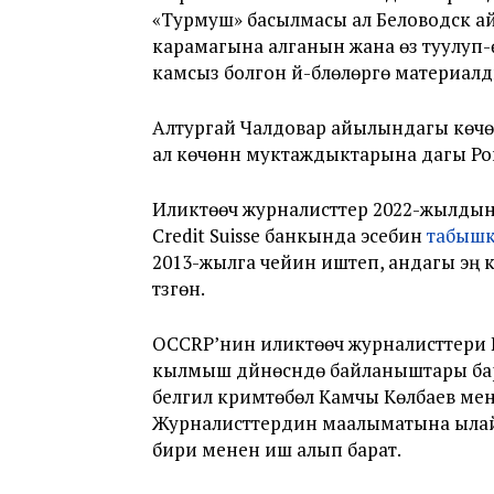
«Турмуш» басылмасы ал Беловодск 
карамагына алганын жана өзү туулуп
камсыз болгон үй-бүлөлөргө материал
Алтургай Чалдовар айылындагы көчө
ал көчөнүн муктаждыктарына дагы Рой 
Иликтөөчү журналисттер 2022-жылд
Credit Suisse банкында эсебин
табыш
2013-жылга чейин иштеп, андагы эң 
түзгөн.
OCCRP’нин иликтөөчү журналисттери
кылмыш дүйнөсүндө байланыштары ба
белгилүү кримтөбөл Камчы Көлбаев м
Журналисттердин маалыматына ыла
бири менен иш алып барат.