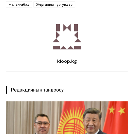
жалал-абад
Жергиликтүү тургундар
kloop.kg
Редакциянын тандоосу