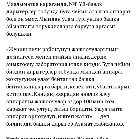
Маалыматка караганда, №8 Үй-бүлөлүк
дарыгерлер тобунда буга чейин аталган аппарат
болгон эмес. Мындан улам тургундар башка
аймактагы ооруканаларга барууга аргасыз
болушкан.
«Жеңиш кичи районунун жашоочуларынын
демилгеси менен атайын анализдерди
аныктоочу лаборатория ишке кирди. Буга чейин
биздин дарыгерлер тобунда мындай аппарат
жоктугунан улам бейтаптар башка
бейтапканаларга барып, кезек күтүп, убактыларын
кетиришчү. Кандан, заарадан анализ алчу
аппаратты жашоочулар өздөрү 100 миң сом
каражат чогултуп, сатып беришти. Ушул тапта
аппарат орнотулуп, иштеп жатат», — деп
билдирди башкы дарыгер Азамат Набижанов.