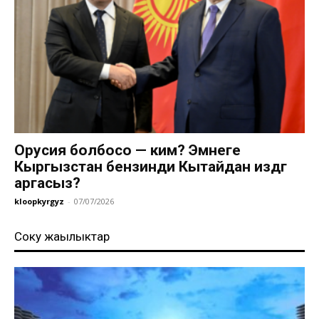
Орусия болбосо — ким? Эмнеге
Кыргызстан бензинди Кытайдан издөөгө
аргасыз?
kloopkyrgyz
-
07/07/2026
Соңку жаңылыктар