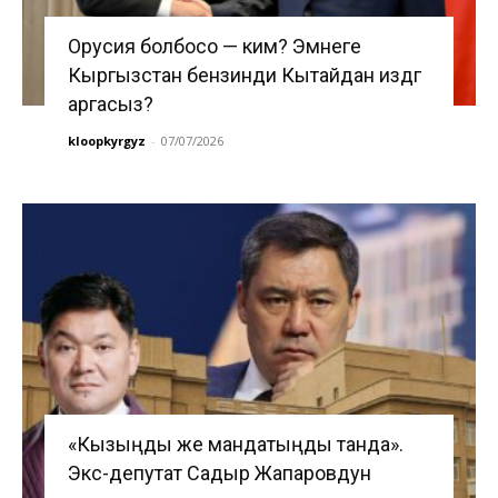
Орусия болбосо — ким? Эмнеге
Кыргызстан бензинди Кытайдан издөөгө
аргасыз?
kloopkyrgyz
-
07/07/2026
«Кызыңды же мандатыңды танда».
Экс-депутат Садыр Жапаровдун