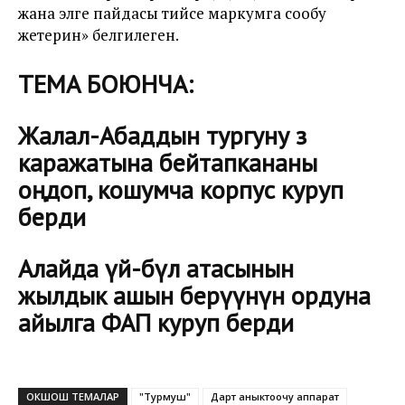
жана элге пайдасы тийсе маркумга сообу
жетерин» белгилеген.
ТЕМА БОЮНЧА:
Жалал-Абаддын тургуну өз
каражатына бейтапкананы
оңдоп, кошумча корпус куруп
берди
Алайда үй-бүлө атасынын
жылдык ашын берүүнүн ордуна
айылга ФАП куруп берди
ОКШОШ ТЕМАЛАР
"Турмуш"
Дарт аныктоочу аппарат