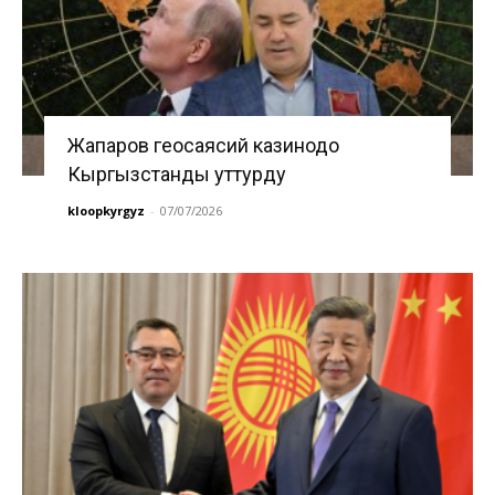
Жапаров геосаясий казинодо
Кыргызстанды уттурду
kloopkyrgyz
-
07/07/2026