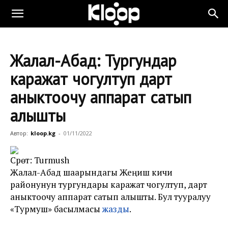
Жалал-Абад: Тургундар
каражат чогултуп дарт
аныктоочу аппарат сатып
алышты
Автор:
kloop.kg
-
01/11/2022
Сүрөт: Turmush
Жалал-Абад шаарындагы Жеңиш кичи
районунун тургундары каражат чогултуп, дарт
аныктоочу аппарат сатып алышты. Бул тууралуу
«Турмуш» басылмасы
жазды
.