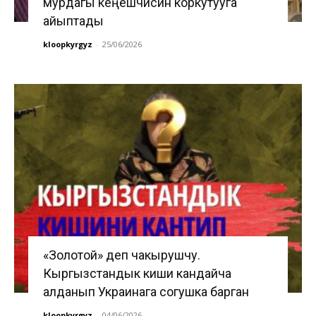
мурдагы кеңешчисин коркутууга
айыптады
kloopkyrgyz
-
25/06/2026
«Золотой» деп чакырушчу.
Кыргызстандык киши кандайча
алданып Украинага согушка барган
kloopkyrgyz
-
04/06/2026