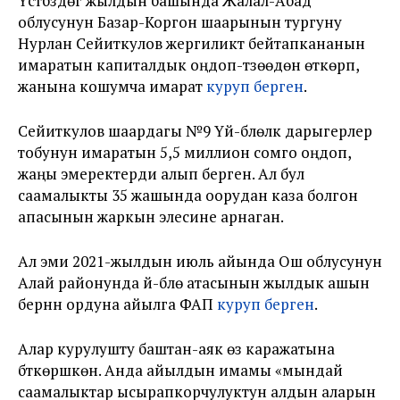
Үстүбүздөгү жылдын башында Жалал-Абад
облусунун Базар-Коргон шаарынын тургуну
Нурлан Сейиткулов жергиликтүү бейтапкананын
имаратын капиталдык оңдоп-түзөөдөн өткөрүп,
жанына кошумча имарат
куруп берген
.
Сейиткулов шаардагы №9 Үй-бүлөлүк дарыгерлер
тобунун имаратын 5,5 миллион сомго оңдоп,
жаңы эмеректерди алып берген. Ал бул
саамалыкты 35 жашында оорудан каза болгон
апасынын жаркын элесине арнаган.
Ал эми 2021-жылдын июль айында Ош облусунун
Алай районунда үй-бүлө атасынын жылдык ашын
берүүнүн ордуна айылга ФАП
куруп берген
.
Алар курулушту баштан-аяк өз каражатына
бүткөрүшкөн. Анда айылдын имамы «мындай
саамалыктар ысырапкорчулуктун алдын аларын