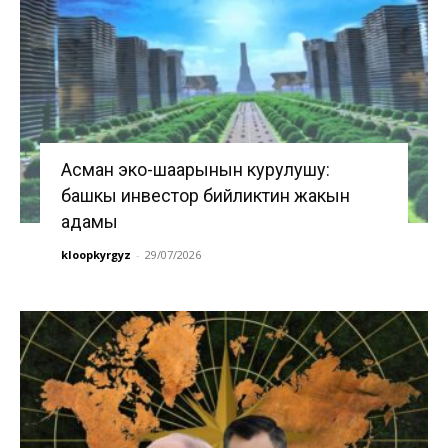
Асман эко-шаарынын курулушу:
башкы инвестор бийликтин жакын
адамы
kloopkyrgyz
-
29/07/2026