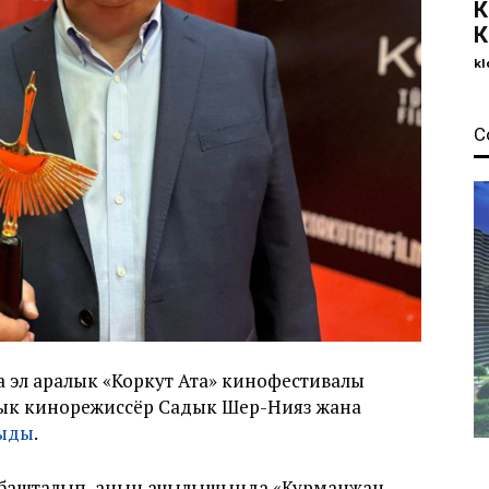
К
К
kl
С
 эл аралык «Коркут Ата» кинофестивалы
ык кинорежиссёр Садык Шер-Нияз жана
ыды
.
а башталып, анын ачылышында «Курманжан