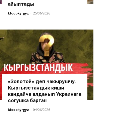
айыптады
kloopkyrgyz
-
25/06/2026
«Золотой» деп чакырушчу.
Кыргызстандык киши
кандайча алданып Украинага
согушка барган
kloopkyrgyz
-
04/06/2026