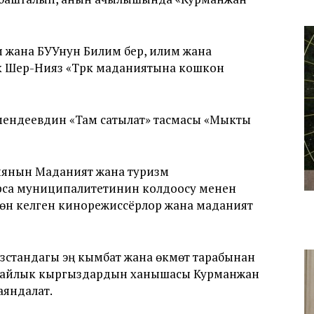
жана БУУнун Билим берүү, илим жана
ык Шер-Нияз «Түрк маданиятына кошкон
мендеевдин «Там сатылат» тасмасы «Мыкты
иянын Маданият жана туризм
урса муниципалитетинин колдоосу менен
үнөн келген кинорежиссёрлор жана маданият
зстандагы эң кымбат жана өкмөт тарабынан
алайлык кыргыздардын ханышасы Курманжан
аяндалат.