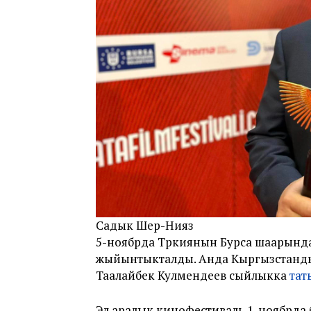
Садык Шер-Нияз
5-ноябрда Түркиянын Бурса шаарында
жыйынтыкталды. Анда Кыргызстанд
Таалайбек Кулмендеев сыйлыкка
тат
Эл аралык кинофестиваль 1-ноябрд