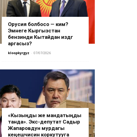
Орусия болбосо — ким?
Эмнеге Кыргызстан
бензинди Кытайдан издөөгө
аргасыз?
kloopkyrgyz
-
07/07/2026
«Кызыңды же мандатыңды
танда». Экс-депутат Садыр
Жапаровдун мурдагы
кеңешчисин коркутууга