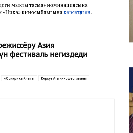
лдеги мыкты тасма» номинациясына
ык «Ника» киносыйлыгына
көрсөтүлгөн
.
ежиссёру Азия
үн фестиваль негиздеди
«Оскар» сыйлыгы
Коркут Ата кинофестивалы