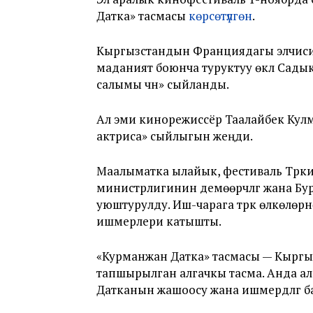
Датка» тасмасы
көрсөтүлгөн
.
Кыргызстандын Франциядагы элчиси 
маданият боюнча туруктуу өкүлү Сад
салымы үчүн» сыйланды.
Ал эми кинорежиссёр Таалайбек Кул
актриса» сыйлыгын жеңди.
Маалыматка ылайык, фестиваль Түрк
министрлигинин демөөрчүлүгү жана Б
уюштурулду. Иш-чарага түрк өлкөлөр
ишмерлери катышты.
«Курманжан Датка» тасмасы — Кыргы
тапшырылган алгачкы тасма. Анда 
Датканын жашоосу жана ишмердүүлүгү б