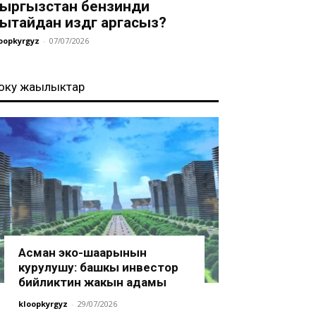
ыргызстан бензинди
ытайдан издөөгө аргасыз?
oopkyrgyz
-
07/07/2026
оңку жаңылыктар
Асман эко-шаарынын
курулушу: башкы инвестор
бийликтин жакын адамы
kloopkyrgyz
-
29/07/2026