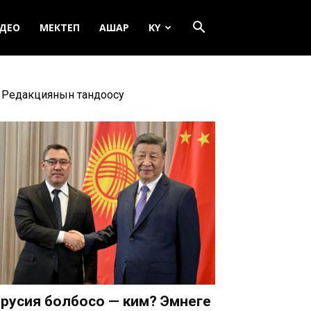
ДЕО
МЕКТЕП
АШАР
KY
Редакциянын тандоосу
русия болбосо — ким? Эмнеге