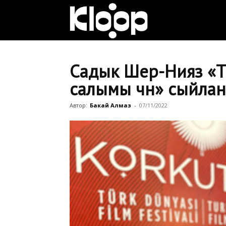
Клооп
кыргызча
Садык Шер-Нияз «Т
салымы үчүн» сыйла
|
Автор:
Бакай Алмаз
-
07/11/2022
Кыргызстан
жаңылыктары