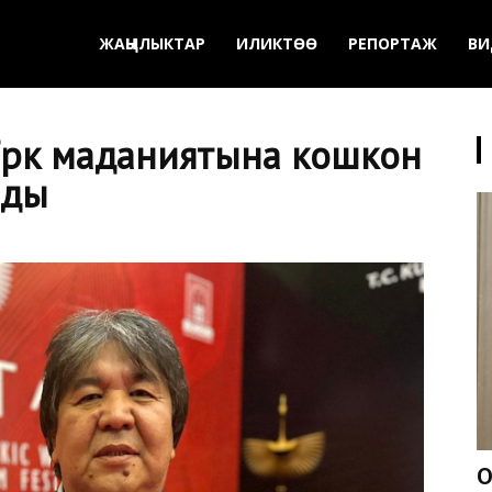
ЖАҢЫЛЫКТАР
ИЛИКТӨӨ
РЕПОРТАЖ
ВИ
үрк маданиятына кошкон
нды
О