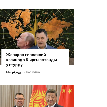
Жапаров геосаясий
казинодо Кыргызстанды
уттурду
kloopkyrgyz
-
07/07/2026