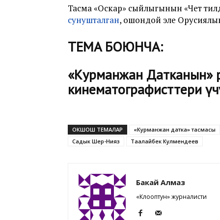
Тасма «Оскар» сыйлыгынын «Чет ти
сунушталган
, ошондой эле Орусиял
ТЕМА БОЮНЧА:
«Курманжан Датканын» р
кинематографисттери үч
ОКШОШ ТЕМАЛАР
«Курманжан датка» тасмасы
Садык Шер-Нияз
Таалайбек Кулмендеев
Бакай Алмаз
«Клооптун» журналисти