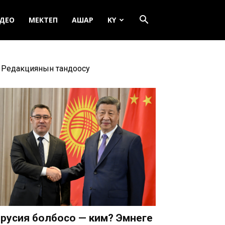
ДЕО
МЕКТЕП
АШАР
KY
Редакциянын тандоосу
русия болбосо — ким? Эмнеге