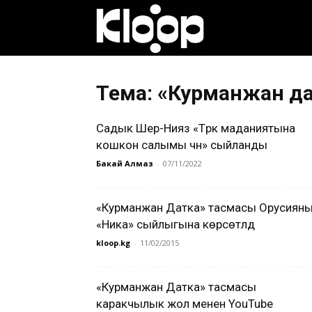
Клооп
кыргызча
Тема: «Курманжан д
Садык Шер-Нияз «Түрк маданиятына
|
кошкон салымы үчүн» сыйланды
Бакай Алмаз
-
07/11/2022
Кыргызстан
«Курманжан Датка» тасмасы Орусиян
«Ника» сыйлыгына көрсөтүлдү
kloop.kg
-
11/02/2015
жаңылыктары
«Курманжан Датка» тасмасы
каракчылык жол менен YouTube