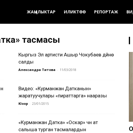
ЖАҢЫЛЫКТАР
ИЛИКТӨӨ
РЕПОРТАЖ
ВИ
атка» тасмасы
Кыргыз Эл артисти Ашыр Чокубаев дүйнө
салды
Александра Титова
-
11/03/2018
ын
Видео: «Курманжан Датканын»
жаратуучулары «пираттарга» нааразы
Kloop
-
23/01/2015
«Курманжан Датка» «Оскар» үчүн ат
О
салыша турган тасмалардын