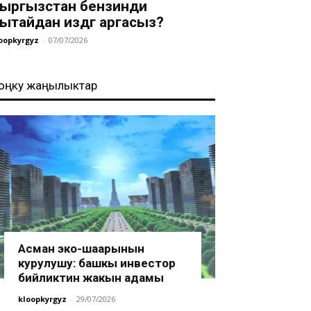
ыргызстан бензинди
ытайдан издөөгө аргасыз?
oopkyrgyz
-
07/07/2026
оңку жаңылыктар
Асман эко-шаарынын
курулушу: башкы инвестор
бийликтин жакын адамы
kloopkyrgyz
-
29/07/2026