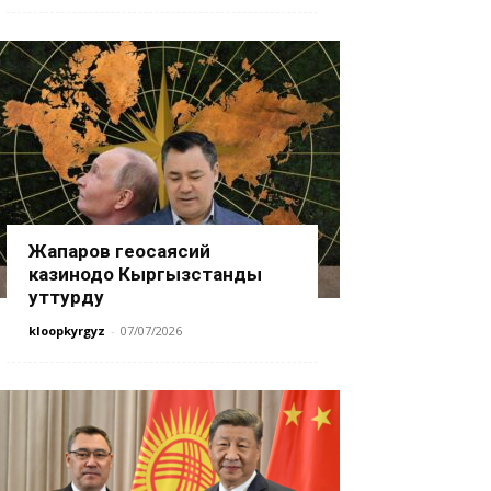
Жапаров геосаясий
казинодо Кыргызстанды
уттурду
kloopkyrgyz
-
07/07/2026