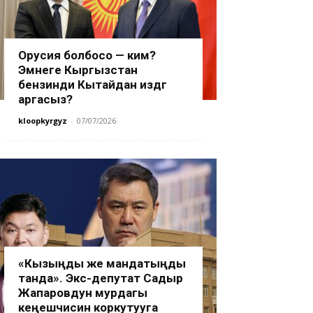
Орусия болбосо — ким?
Эмнеге Кыргызстан
бензинди Кытайдан издөөгө
аргасыз?
kloopkyrgyz
-
07/07/2026
«Кызыңды же мандатыңды
танда». Экс-депутат Садыр
Жапаровдун мурдагы
кеңешчисин коркутууга