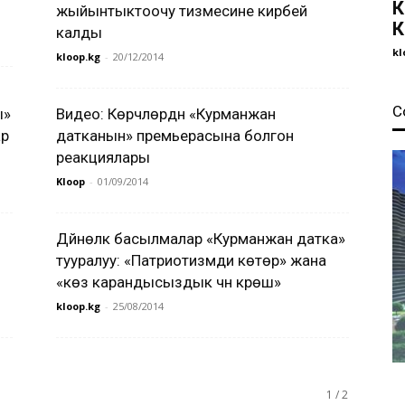
К
жыйынтыктоочу тизмесине кирбей
К
калды
kl
kloop.kg
-
20/12/2014
С
ы»
Видео: Көрүүчүлөрдүн «Курманжан
ар
датканын» премьерасына болгон
реакциялары
Kloop
-
01/09/2014
Дүйнөлүк басылмалар «Курманжан датка»
тууралуу: «Патриотизмди көтөрүү» жана
«көз карандысыздык үчүн күрөш»
kloop.kg
-
25/08/2014
1 / 2