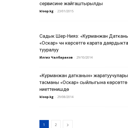
сервисине жайгаштырылды
kloop.kg
-
23/01/2015
Садык Шер-Нияз: «Курманжан Даткан
«Оскар» үчүн көрсөтүүгө карата даярдыкт
тууралуу
Илгиз Чалбараков
-
29/10/2014
«Курманжан датканын» жаратуучулары
тасманы «Оскар» сыйлыгына көрсөтүүгө
ниеттенишүүдө
kloop.kg
-
29/08/2014
1
2