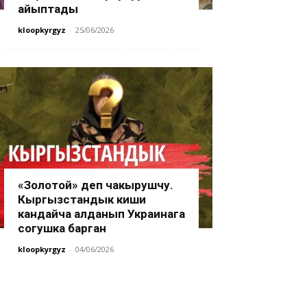
айыптады
kloopkyrgyz
-
25/06/2026
«Золотой» деп чакырушчу.
Кыргызстандык киши
кандайча алданып Украинага
согушка барган
kloopkyrgyz
-
04/06/2026