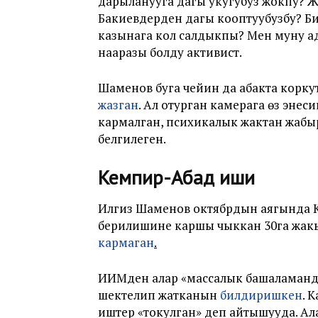
дарыланууга дагы укугубуз жокпу? Же
Бакиевдерден дагы кооптуубузбу? Биз
казынага кол салдыкпы? Мен муну а
нааразы болду активист.
Шаменов буга чейин да абакта корк
жазган
. Ал отурган камерага өз энеси
кармалган, психикалык жактан жаб
белгилеген.
Кемпир-Абад иши
Илгиз Шаменов октябрдын аягында 
берилишине каршы чыккан 30га жакы
кармаган
.
ИИМден алар «массалык башаламанды
шектелип жатканын
билдиришкен
. 
иштер «токулган» деп айтышууда. А