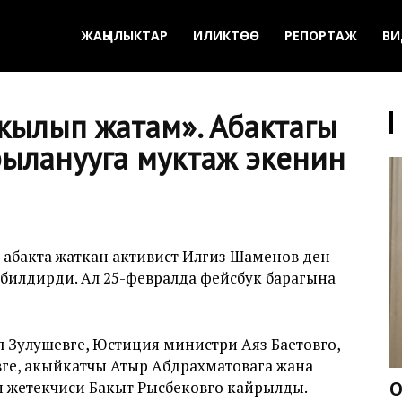
ЖАҢЫЛЫКТАР
ИЛИКТӨӨ
РЕПОРТАЖ
ВИ
кылып жатам». Абактагы
ыланууга муктаж экенин
абакта жаткан активист Илгиз Шаменов ден
 билдирди. Ал 25-февралда фейсбук барагына
 Зулушевге, Юстиция министри Аяз Баетовго,
ге, акыйкатчы Атыр Абдрахматовага жана
 жетекчиси Бакыт Рысбековго кайрылды.
О