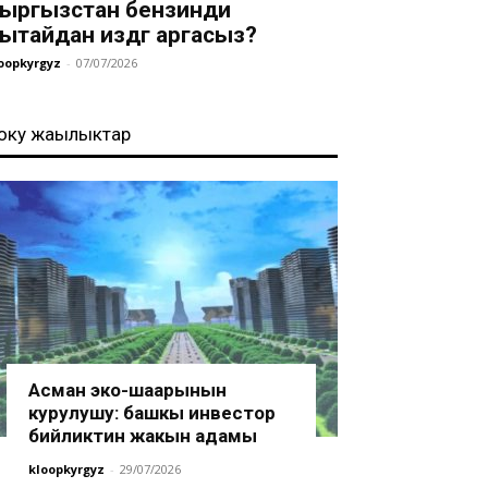
ыргызстан бензинди
ытайдан издөөгө аргасыз?
oopkyrgyz
-
07/07/2026
оңку жаңылыктар
Асман эко-шаарынын
курулушу: башкы инвестор
бийликтин жакын адамы
kloopkyrgyz
-
29/07/2026