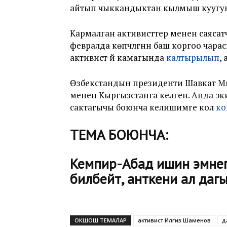
айтып чыккандыктан кылмыш куугунт
Кармалган активисттер менен саясатч
февралда көпчүлүгүнүн баш коргоо чара
активист үй камагында
калтырылып
,
Өзбекстандын президенти Шавкат Ми
менен Кыргызстанга келген. Анда эк
сактагычы боюнча келишимге кол
ко
ТЕМА БОЮНЧА:
Кемпир-Абад ишин эмне
билбейт, анткени ал даг
ОКШОШ ТЕМАЛАР
активист Илгиз Шаменов
д