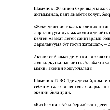
Шаменов 120 күндөн бери шарты жок 
айтымында, кант диабети болуп, бөйр
«Жеке диагностикалык клиникага а
дарыланууга муктаж экенимди айтыш
келген Азамат деген санитардык бө
дарылануума бут тосуп жатышат», — д
Активист Азамат деген киши «каякта 
деп коркутканын айтты. Ал абакта «
мүмкүн» экенин кошумчалады.
Шаменов ТИЗО-1де адискөй, компетен
себептен ал өзү ишенген, өзү дарылан
экенин билдирди.
«Биз Кемпир-Абад берилбесин деген сө