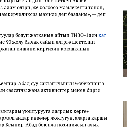
 Кыргызстандын түбүнө жеткен Акаев,
 адам өлтүрүп, же болбосо мамлекетти тоноп,
дамкерчиликсиз мамиле деп баалайм», — деп
утуулар болуп жатканын айтып ТИЗО-1ден
кат
не 90 жолу бычак сайып өлтүрүүгө шектелип
ыркаган кишини киргизип коюшканын
Кемпир-Абад суу сактагычынын Өзбекстанга
н саясатчы жана активисттер менен бирге
ктарды уюштурууга даярдык көрүүгө»
Кармалгандар күнөөлөрү жоктугун, аларга каршы
лар Кемпир-Абад боюнча позициясын ачык