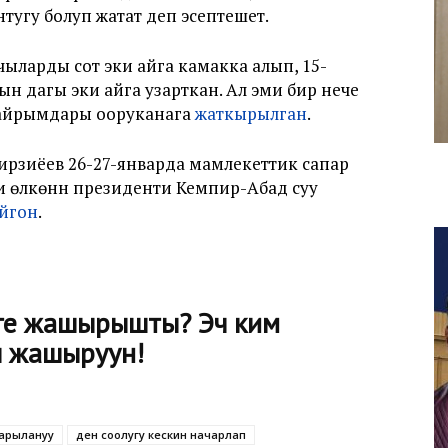
угу болуп жатат деп эсептешет.
ыларды сот эки айга камакка алып, 15-
сын дагы эки айга узарткан. Ал эми бир нече
 айрымдары ооруканага
жаткырылган
.
рзиёев 26-27-январда мамлекеттик сапар
и өлкөнүн президенти Кемпир-Абад суу
йгон
.
ге жашырышты? Эч ким
ы жашыруун!
арылануу
ден соолугу кескин начарлап