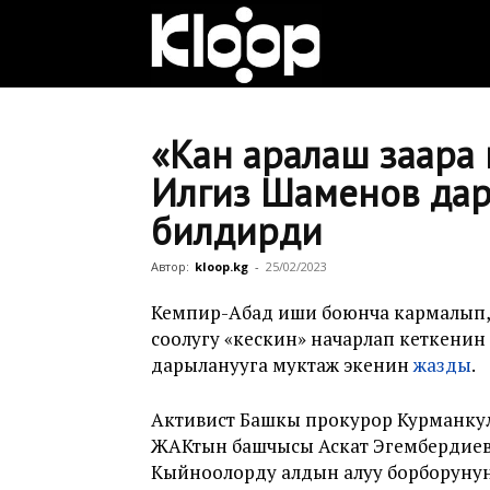
Клооп
кыргызча
«Кан аралаш заара 
Илгиз Шаменов дар
билдирди
|
Автор:
kloop.kg
-
25/02/2023
Кыргызстан
Кемпир-Абад иши боюнча кармалып, 
соолугу «кескин» начарлап кеткенин
дарыланууга муктаж экенин
жазды
.
жаңылыктары
Активист Башкы прокурор Курманкул
ЖАКтын башчысы Аскат Эгембердиев
Кыйноолорду алдын алуу борборунун