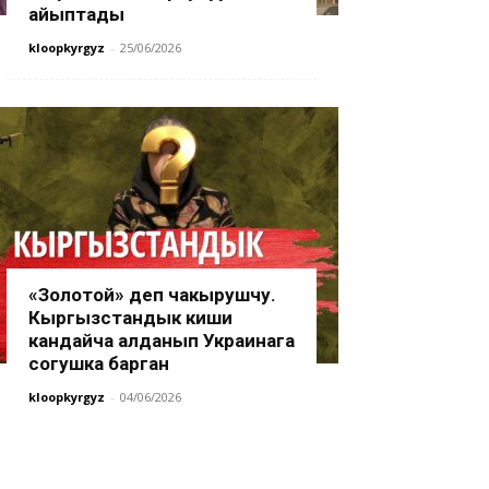
айыптады
kloopkyrgyz
-
25/06/2026
«Золотой» деп чакырушчу.
Кыргызстандык киши
кандайча алданып Украинага
согушка барган
kloopkyrgyz
-
04/06/2026