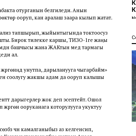
К
К
абакта отурганын белгиледи. Анын
өктөрү ооруп, кан аралаш заара кылып жатат.
kl
нализ тапшырып, жыйынтыгында токтоосуз
С
ты. Бирок тилекке каршы, ТИЗО-1ге жаңы
лүмдүн башчысы жана ЖАКтын мед тармагы
еди ал.
жүргөнүңдү унутпа, дарыланууга чыгарбайм»
ден соолугу жакшы адам да ооруп калышы
ттүү дарыгерлер жок деп эсептейт. Ошол
ып жүргөн ооруканага которулууга укуктуу
зүбүз үчүн камалганыбыз аз келгенсип,