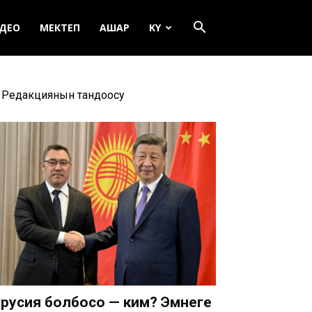
ДЕО
МЕКТЕП
АШАР
KY
Редакциянын тандоосу
русия болбосо — ким? Эмнеге