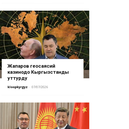
Жапаров геосаясий
казинодо Кыргызстанды
уттурду
kloopkyrgyz
-
07/07/2026