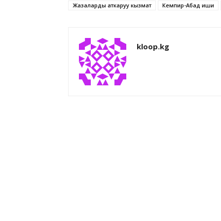
Жазаларды аткаруу кызмат
Кемпир-Абад иши
kloop.kg