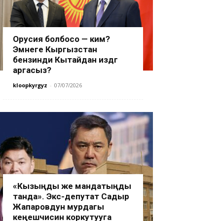
Орусия болбосо — ким?
Эмнеге Кыргызстан
бензинди Кытайдан издөөгө
аргасыз?
kloopkyrgyz
-
07/07/2026
«Кызыңды же мандатыңды
танда». Экс-депутат Садыр
Жапаровдун мурдагы
кеңешчисин коркутууга