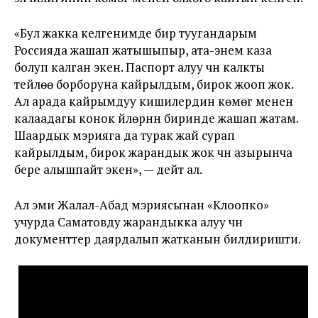
«Бул жакка келгенимде бир туугандарым
Россияда жашап жатышыпыр, ата-энем каза
болуп калган экен. Паспорт алуу үчүн калкты
тейлөө борборуна кайрылдым, бирок жооп жок.
Ал арада кайрымдуу кишилердин көмөгү менен
калаадагы конок үйлөрүнүн биринде жашап жатам.
Шаардык мэрияга да турак жай сурап
кайрылдым, бирок жарандык жок үчүн азырынча
бере алышпайт экен», — дейт ал.
Ал эми Жалал-Абад мэриясынан «Клоопко»
учурда Саматовду жарандыкка алуу үчүн
документтер даярдалып жатканын билдиришти.