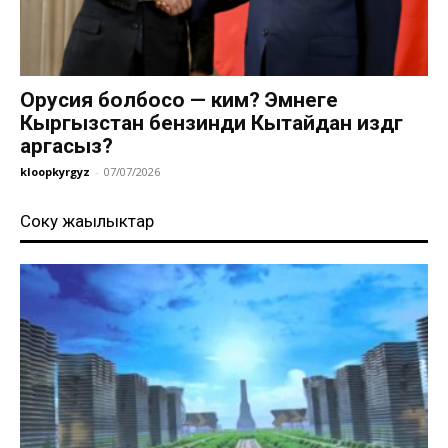
Орусия болбосо — ким? Эмнеге
Кыргызстан бензинди Кытайдан издөөгө
аргасыз?
kloopkyrgyz
-
07/07/2026
Соңку жаңылыктар