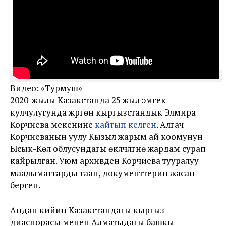
Видео: «Турмуш»
2020-жылы Казакстанда 25 жыл эмгек
кулчулугунда жүргөн кыргызстандык Элмира
Корчиева мекенине
кайтып келген
. Алгач
Корчиеванын уулу Кызыл жарым ай коомунун
Ысык-Көл облусундагы өкүлчүлүгүнө жардам сурап
кайрылган. Уюм архивден Корчиева тууралуу
маалыматтарды таап, документтерин жасап
берген.
Андан кийин Казакстандагы кыргыз
диаспорасы менен Алматыдагы башкы