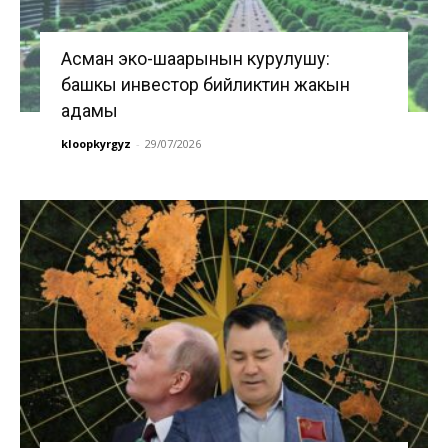
Асман эко-шаарынын курулушу:
башкы инвестор бийликтин жакын
адамы
kloopkyrgyz
-
29/07/2026