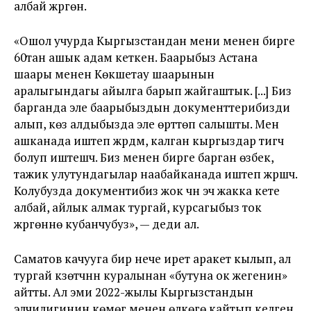
албай жүргөн.
«Ошол учурда Кыргызстандан мени менен бирге
60тан ашык адам кеткен. Баарыбыз Астана
шаары менен Көкшетау шаарынын
аралыгындагы айылга барып жайгаштык. [...] Биз
барганда эле баарыбыздын документтерибизди
алып, көз алдыбызда эле өрттөп салышты. Мен
ашканада иштеп жүрдүм, калган кыргыздар тигүүчү
болуп иштешчү. Биз менен бирге барган өзбек,
тажик улутундагылар наабайканада иштеп жүрүшчү.
Колубузда документибиз жок үчүн эч жакка кете
албай, айлык алмак тургай, курсагыбыз ток
жүргөнүнө кубанчубуз», — деди ал.
Саматов качууга бир нече ирет аракет кылып, ал
тургай күзөтчүнүн куралынан «бутуна ок жегенин»
айтты. Ал эми 2022-жылы Кыргызстандын
элчилигинин көмөгү менен өлкөгө кайтып келген.