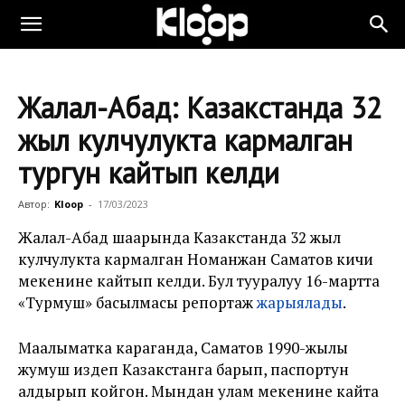
Жалал-Абад: Казакстанда 32
жыл кулчулукта кармалган
тургун кайтып келди
Автор:
Kloop
-
17/03/2023
Жалал-Абад шаарында Казакстанда 32 жыл
кулчулукта кармалган Номанжан Саматов кичи
мекенине кайтып келди. Бул тууралуу 16-мартта
«Турмуш» басылмасы репортаж
жарыялады
.
Маалыматка караганда, Саматов 1990-жылы
жумуш издеп Казакстанга барып, паспортун
алдырып койгон. Мындан улам мекенине кайта