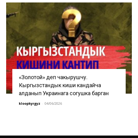
«Золотой» деп чакырушчу.
Кыргызстандык киши кандайча
алданып Украинага согушка барган
kloopkyrgyz
-
04/06/2026