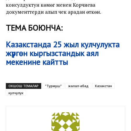
консулдуктун көмөгү менен Корчиева
документтерди алып чек арадан өткөн.
ТЕМА БОЮНЧА:
Казакстанда 25 жыл кулчулукта
жүргөн кыргызстандык аял
мекенине кайтты
ОКШОШ ТЕМАЛАР
"Турмуш"
жалал-абад
Казакстан
кулчулук