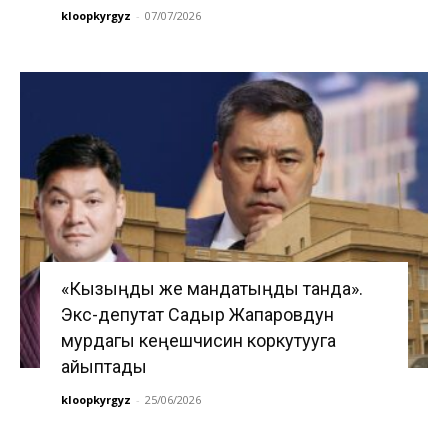
kloopkyrgyz
-
07/07/2026
«Кызыңды же мандатыңды танда».
Экс-депутат Садыр Жапаровдун
мурдагы кеңешчисин коркутууга
айыптады
kloopkyrgyz
-
25/06/2026