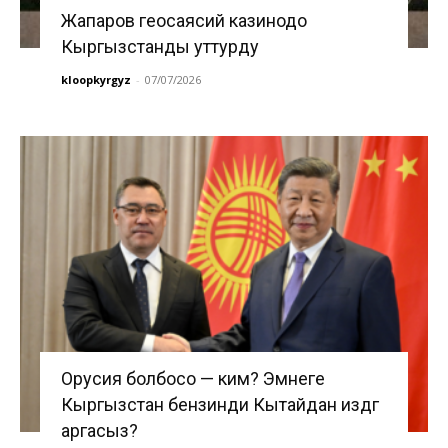
Жапаров геосаясий казинодо
Кыргызстанды уттурду
kloopkyrgyz
-
07/07/2026
Орусия болбосо — ким? Эмнеге
Кыргызстан бензинди Кытайдан издөөгө
аргасыз?