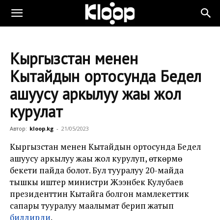
Кыргызстан менен
Кытайдын ортосунда Бедел
ашуусу аркылуу жаңы жол
курулат
Автор:
kloop.kg
-
21/05/2023
Кыргызстан менен Кытайдын ортосунда Бедел
ашуусу аркылуу жаңы жол курулуп, өткөрмө
бекети пайда болот. Бул тууралуу 20-майда
тышкы иштер министри Жээнбек Кулубаев
президенттин Кытайга болгон мамлекеттик
сапары тууралуу маалымат берип жатып
билдирди
.