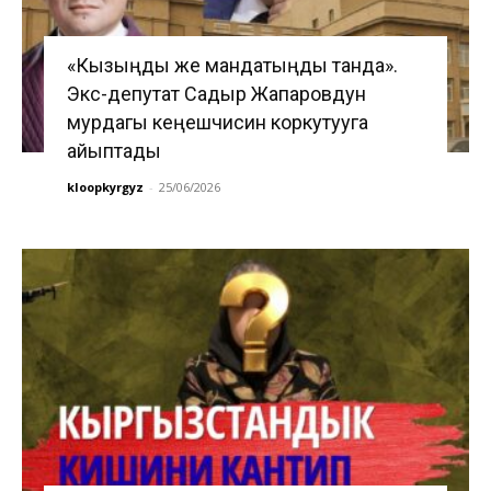
«Кызыңды же мандатыңды танда».
Экс-депутат Садыр Жапаровдун
мурдагы кеңешчисин коркутууга
айыптады
kloopkyrgyz
-
25/06/2026