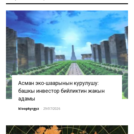
Асман эко-шаарынын курулушу:
башкы инвестор бийликтин жакын
адамы
kloopkyrgyz
-
29/07/2026