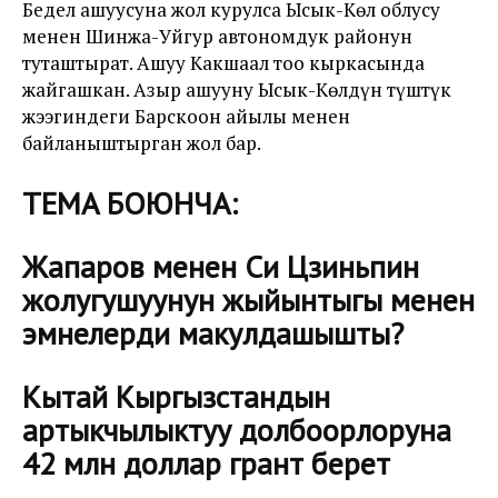
Бедел ашуусуна жол курулса Ысык-Көл облусу
менен Шинжаң-Уйгур автономдук районун
туташтырат. Ашуу Какшаал тоо кыркасында
жайгашкан. Азыр ашууну Ысык-Көлдүн түштүк
жээгиндеги Барскоон айылы менен
байланыштырган жол бар.
ТЕМА БОЮНЧА:
Жапаров менен Си Цзиньпин
жолугушуунун жыйынтыгы менен
эмнелерди макулдашышты?
Кытай Кыргызстандын
артыкчылыктуу долбоорлоруна
42 млн доллар грант берет