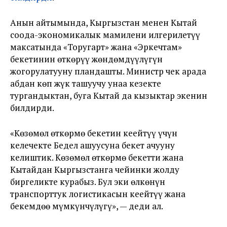
Анын айтымында, Кыргызстан менен Кытай
соода-экономикалык мамилени илгерилетүү
максатында «Торугарт» жана «Эркечтам»
бекетинин өткөрүү жөндөмдүүлүгүн
жогорулатууну пландашты. Министр чек арада
абдан көп жүк ташуучу унаа кезекте
тургандыктан, буга Кытай да кызыктар экенин
билдирди.
«Көзөмөл өткөрмө бекетин кеңейтүү үчүн
келечекте Бедел ашуусуна бекет ачууну
келиштик. Көзөмөл өткөрмө бекетти жана
Кытайдан Кыргызстанга чейинки жолду
биргеликте курабыз. Бул эки өлкөнүн
транспорттук логистикасын кеңейтүү жана
бекемдөө мүмкүнчүлүгү», — деди ал.