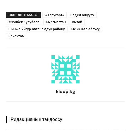
ОКШОШ ТЕМАЛАР
«Торугарт»
Бедел ашуусу
Жээнбек Кулубаев
Кыргызстан
кытай
Шинжаң-Уйгур автономдук району
Ысык-Көл облусу
Эркечтам
kloop.kg
Редакциянын тандоосу