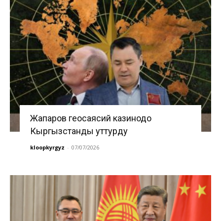
Жапаров геосаясий казинодо
Кыргызстанды уттурду
kloopkyrgyz
-
07/07/2026