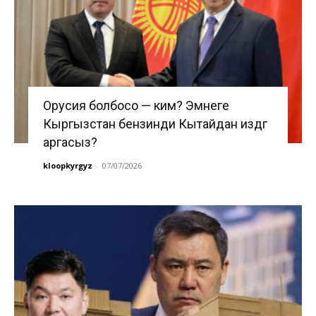
Орусия болбосо — ким? Эмнеге
Кыргызстан бензинди Кытайдан издөөгө
аргасыз?
kloopkyrgyz
-
07/07/2026