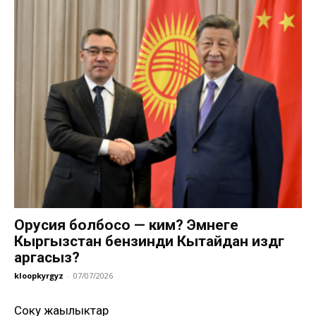
Орусия болбосо — ким? Эмнеге
Кыргызстан бензинди Кытайдан издөөгө
аргасыз?
kloopkyrgyz
-
07/07/2026
Соңку жаңылыктар