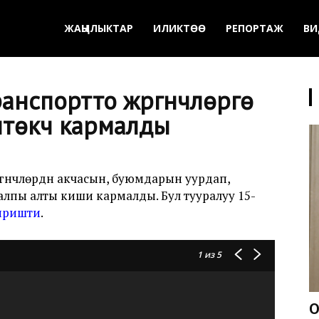
ЖАҢЫЛЫКТАР
ИЛИКТӨӨ
РЕПОРТАЖ
ВИ
нспортто жүргүнчүлөргө
нтөкчү кармалды
үнчүлөрдүн акчасын, буюмдарын уурдап,
жалпы алты киши кармалды. Бул тууралуу 15-
иришти
.
1
из 5
О