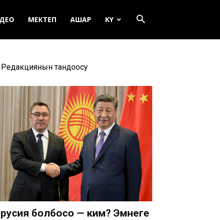
ДЕО
МЕКТЕП
АШАР
KY
Редакциянын тандоосу
русия болбосо — ким? Эмнеге