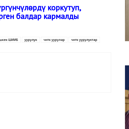
ргүнчүлөрдү коркутуп,
ерген балдар кармалды
шкек ШИИБ
уурулук
чөнтөк уурулар
чөнтөк уурулуктар