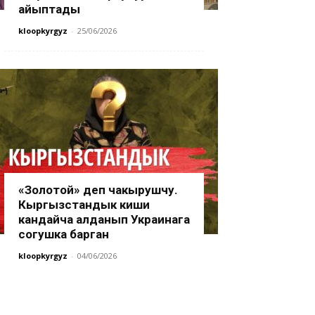
айыптады
kloopkyrgyz
-
25/06/2026
«Золотой» деп чакырушчу.
Кыргызстандык киши
кандайча алданып Украинага
согушка барган
kloopkyrgyz
-
04/06/2026