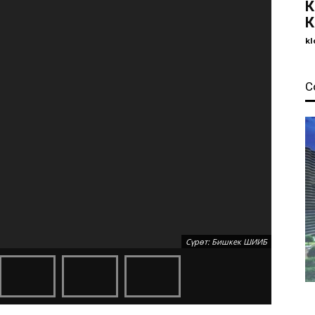
К
К
kl
С
Сүрөт: Бишкек ШИИБ