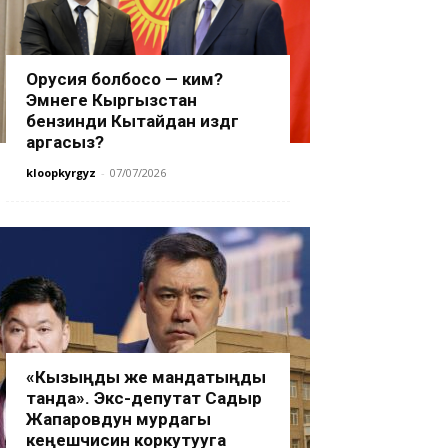
Орусия болбосо — ким?
Эмнеге Кыргызстан
бензинди Кытайдан издөөгө
аргасыз?
kloopkyrgyz
-
07/07/2026
«Кызыңды же мандатыңды
танда». Экс-депутат Садыр
Жапаровдун мурдагы
кеңешчисин коркутууга