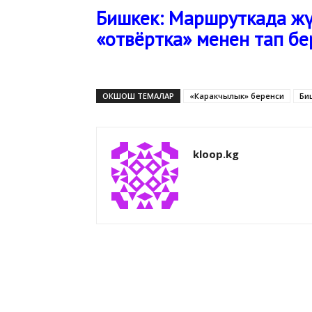
Бишкек: Маршруткада жү
«отвёртка» менен тап б
ОКШОШ ТЕМАЛАР
«Каракчылык» беренси
Би
kloop.kg