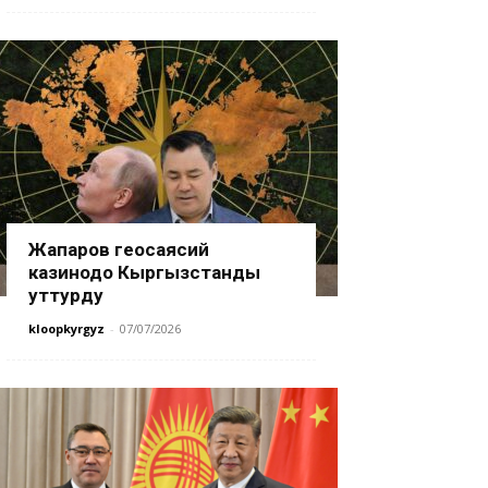
Жапаров геосаясий
казинодо Кыргызстанды
уттурду
kloopkyrgyz
-
07/07/2026