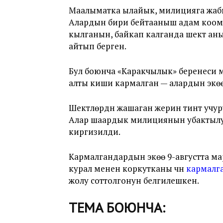
Маалыматка ылайык, милицияга жабы
Алардын бири бейтааныш адам коомд
кылганын, байкап калганда шектүү ан
айтып берген.
Бул боюнча «Каракчылык» беренеси м
алты киши кармалган — алардын экөө 1
Шектүүлөрдүн жашаган жерин тинтүү учур
Алар шаардык милициянын убактылуу 
киргизилди.
Кармалгандардын экөө 9-августта марш
курал менен коркутканы үчүн
кармалг
жолу соттолгонун белгилешкен.
ТЕМА БОЮНЧА: