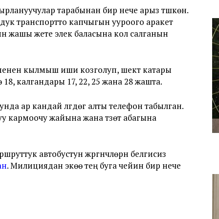
рлануучулар тарабынан бир нече арыз түшкөн.
ук транспортто капчыгын ууроого аракет
ын жашы жете элек баласына кол салганын
енен кылмыш иши козголуп, шектүү катары
8, калгандары 17, 22, 25 жана 28 жашта.
унда ар кандай үлгүдөгү алты телефон табылган.
кармоочу жайына жана түзөтүү абагына
руттук автобустун жүргүнчүлөрүн белгисиз
ан
. Милициядан экөө тең буга чейин бир нече