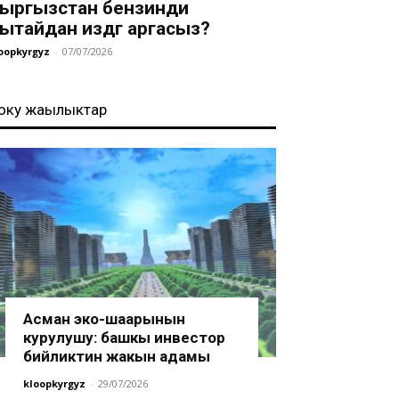
ыргызстан бензинди
ытайдан издөөгө аргасыз?
oopkyrgyz
-
07/07/2026
оңку жаңылыктар
Асман эко-шаарынын
курулушу: башкы инвестор
бийликтин жакын адамы
kloopkyrgyz
-
29/07/2026