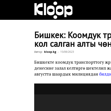
Клооп
кыргызча
Бишкек: Коомдук тра
кол салган алты чө
|
Автор:
kloop.kg
-
15/08/2023
Бишкекте коомдук транспорттогу жүрг
денесине залал келтирүүгө шектелип 
Кыргызстан
августта шаардык милициядан
билд
жаңылыктары