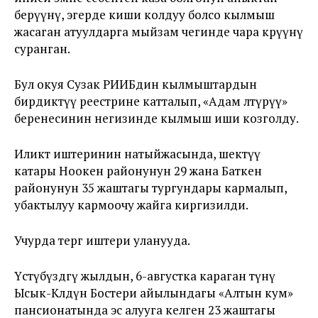
берүүнү, эгерде киши колдуу болсо кылмыш
жасаган атуулдарга мыйзам чегинде чара көрүүнү
суранган.
Бул окуя Сузак РИИБдин кылмыштардын
бирдиктүү реестрине катталып, «Адам өлтүрүү»
беренесинин негизинде кылмыш иши козголду.
Иликтөө иштеринин натыйжасында, шектүү
катары Ноокен районунун 29 жана Баткен
районунун 35 жаштагы тургундары кармалып,
убактылуу кармоочу жайга киргизилди.
Учурда тергөө иштери уланууда.
Үстүбүздөгү жылдын, 6-августка караган түнү
Ысык-Көлдүн Бостери айылындагы «Алтын кум»
пансионатында эс алууга келген 23 жаштагы