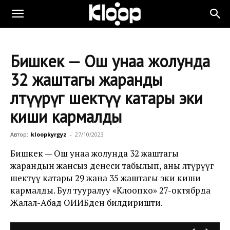
Бишкек — Ош унаа жолунда
32 жаштагы жаранды
өлтүүрүгө шектүү катары эки
киши кармалды
Автор:
kloopkyrgyz
-
27/10/2023
Бишкек — Ош унаа жолунда 32 жаштагы
жарандын жансыз денеси табылып, аны өлтүрүүгө
шектүү катары 29 жана 35 жаштагы эки киши
кармалды. Бул тууралуу «Клоопко» 27-октябрда
Жалал-Абад ОИИБден билдиришти.