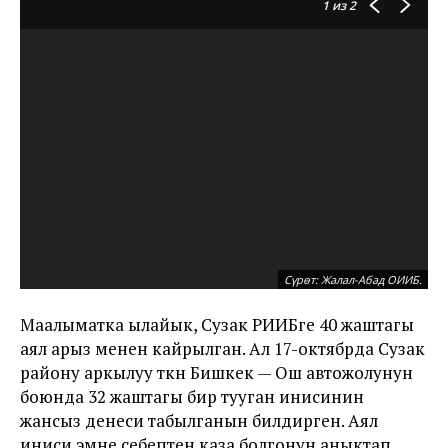
1
из 2
Сүрөт: Жалал-Абад ОИИБ.
Маалыматка ылайык, Сузак РИИБге 40 жаштагы
аял арыз менен кайрылган. Ал 17-октябрда Сузак
району аркылуу өткөн Бишкек — Ош автожолунун
боюнда 32 жаштагы бир тууган инисинин
жансыз денеси табылганын билдирген. Аял
иниси эмне себептен каза болгонун аныктап