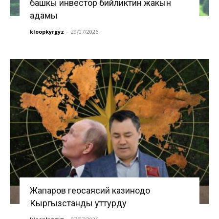
башкы инвестор бийликтин жакын
адамы
kloopkyrgyz
-
29/07/2026
Жапаров геосаясий казинодо
Кыргызстанды уттурду