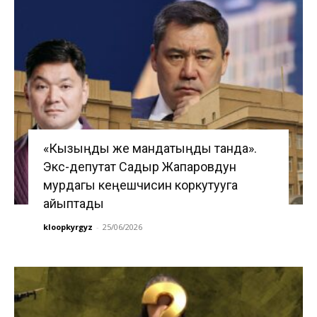
«Кызыңды же мандатыңды танда».
Экс-депутат Садыр Жапаровдун
мурдагы кеңешчисин коркутууга
айыптады
kloopkyrgyz
-
25/06/2026