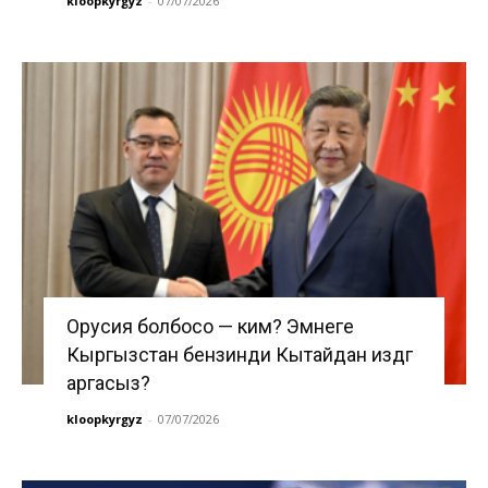
kloopkyrgyz
-
07/07/2026
Орусия болбосо — ким? Эмнеге
Кыргызстан бензинди Кытайдан издөөгө
аргасыз?
kloopkyrgyz
-
07/07/2026