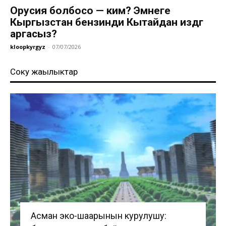
Орусия болбосо — ким? Эмнеге
Кыргызстан бензинди Кытайдан издөөгө
аргасыз?
kloopkyrgyz
-
07/07/2026
Соңку жаңылыктар
Асман эко-шаарынын курулушу: