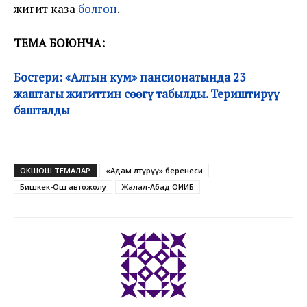
жигит каза
болгон
.
ТЕМА БОЮНЧА:
Бостери: «Алтын кум» пансионатында 23
жаштагы жигиттин сөөгү табылды. Териштирүү
башталды
ОКШОШ ТЕМАЛАР
«Адам өлтүрүү» беренеси
Бишкек-Ош автожолу
Жалал-Абад ОИИБ