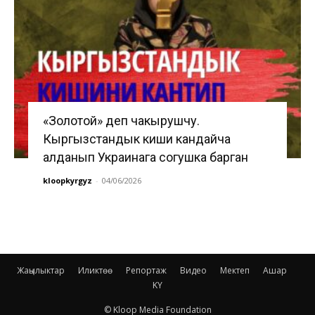
«Золотой» деп чакырушчу.
Кыргызстандык киши кандайча
алданып Украинага согушка барган
kloopkyrgyz
-
04/06/2026
Жаңылыктар
Иликтөө
Репортаж
Видео
Мектеп
Ашар
KY
© Kloop Media Foundation