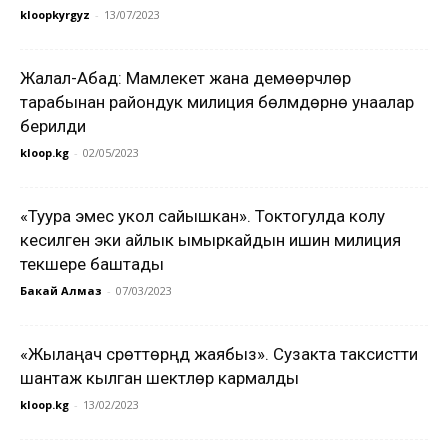
kloopkyrgyz
-
13/07/2023
Жалал-Абад: Мамлекет жана демөөрчүлөр
тарабынан райондук милиция бөлүмдөрүнө унаалар
берилди
kloop.kg
-
02/05/2023
«Туура эмес укол сайышкан». Токтогулда колу
кесилген эки айлык ымыркайдын ишин милиция
текшере баштады
Бакай Алмаз
-
07/03/2023
«Жылаңач сүрөттөрүңдү жаябыз». Сузакта таксистти
шантаж кылган шектүүлөр кармалды
kloop.kg
-
13/02/2023