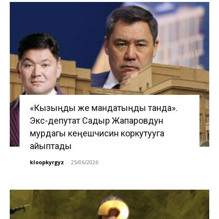
«Кызыңды же мандатыңды танда».
Экс-депутат Садыр Жапаровдун
мурдагы кеңешчисин коркутууга
айыптады
kloopkyrgyz
-
25/06/2026