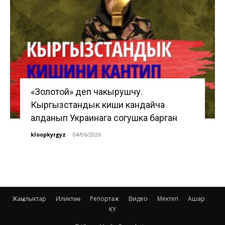
«Золотой» деп чакырушчу.
Кыргызстандык киши кандайча
алданып Украинага согушка барган
kloopkyrgyz
-
04/06/2026
Жаңылыктар
Иликтөө
Репортаж
Видео
Мектеп
Ашар
KY