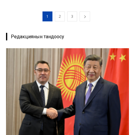
1
2
3
Редакциянын тандоосу