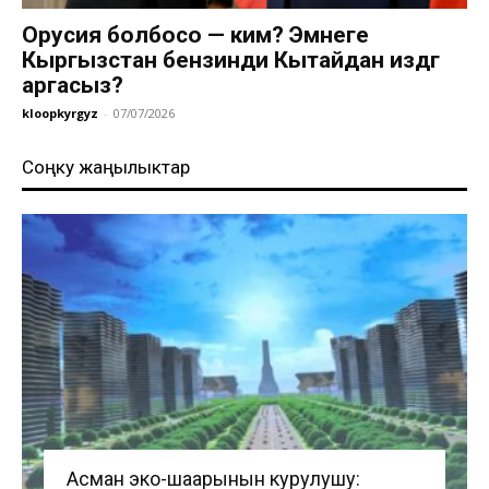
Орусия болбосо — ким? Эмнеге
Кыргызстан бензинди Кытайдан издөөгө
аргасыз?
kloopkyrgyz
-
07/07/2026
Соңку жаңылыктар
Асман эко-шаарынын курулушу: