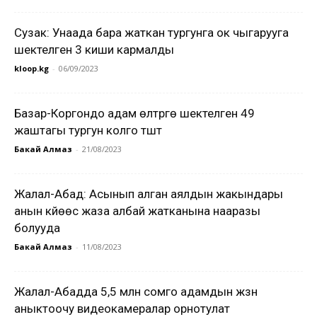
Сузак: Унаада бара жаткан тургунга ок чыгарууга
шектелген 3 киши кармалды
kloop.kg
-
06/09/2023
Базар-Коргондо адам өлтүрүүгө шектелген 49
жаштагы тургун колго түштү
Бакай Алмаз
-
21/08/2023
Жалал-Абад: Асынып алган аялдын жакындары
анын күйөөсү жаза албай жатканына нааразы
болууда
Бакай Алмаз
-
11/08/2023
Жалал-Абадда 5,5 млн сомго адамдын жүзүн
аныктоочу видеокамералар орнотулат