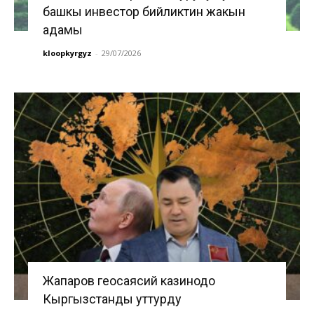
башкы инвестор бийликтин жакын
адамы
kloopkyrgyz
-
29/07/2026
Жапаров геосаясий казинодо
Кыргызстанды уттурду