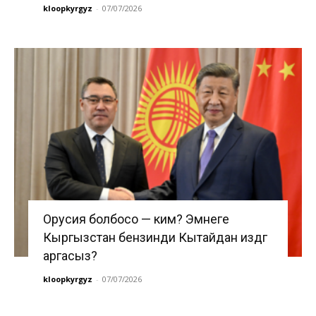
kloopkyrgyz
-
07/07/2026
Орусия болбосо — ким? Эмнеге
Кыргызстан бензинди Кытайдан издөөгө
аргасыз?
kloopkyrgyz
-
07/07/2026