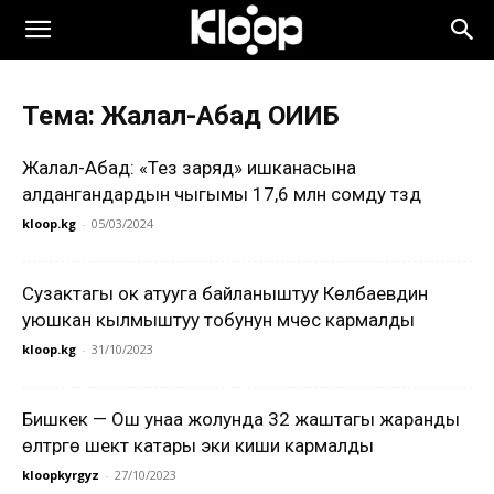
Тема: Жалал-Абад ОИИБ
Жалал-Абад: «Тез заряд» ишканасына
алдангандардын чыгымы 17,6 млн сомду түздү
kloop.kg
-
05/03/2024
Сузактагы ок атууга байланыштуу Көлбаевдин
уюшкан кылмыштуу тобунун мүчөсү кармалды
kloop.kg
-
31/10/2023
Бишкек — Ош унаа жолунда 32 жаштагы жаранды
өлтүүрүгө шектүү катары эки киши кармалды
kloopkyrgyz
-
27/10/2023