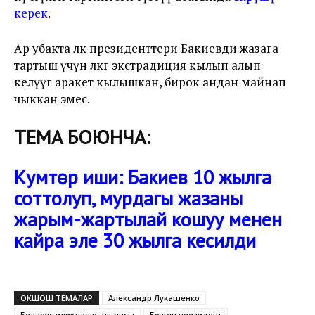
керек
.
Ар убакта өлкө президенттери Бакиевди жазага
тартыш үчүн өлкөгө экстрадиция кылып алып
келүүгө аракет кылышкан, бирок андан майнап
чыккан эмес.
ТЕМА БОЮНЧА:
Кумтөр иши: Бакиев 10 жылга
соттолуп, мурдагы жазаны
жарым-жартылай кошуу менен
кайра эле 30 жылга кесилди
ОКШОШ ТЕМАЛАР
Александр Лукашенко
Беларус иликтөөчүлөр альянсы
Бозгун президент