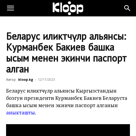
Беларус иликтөөчүлөр альянсы:
Курманбек Бакиев башка
ысым менен экинчи паспорт
алган
Автор:
kloop.kg
-
12/11/2023
Беларус иликтөөчүлөр альянсы Кыргызстандын
бозгун президенти Курманбек Бакиев Беларуста
башка ысым менен экинчи паспорт алганын
аныкташты
.