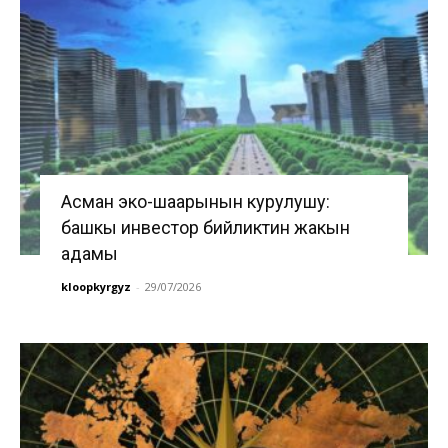
Асман эко-шаарынын курулушу:
башкы инвестор бийликтин жакын
адамы
kloopkyrgyz
-
29/07/2026