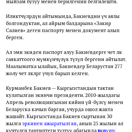
мыйзам бузуу менен берилгенин белгилешти.
Иликтөөчүлөрдүн айтымында, Бакиевдин үч аялы
болгондуктан, ал айрым балдарына «Закир
Салиев» деген паспорту менен документ алып
берген.
Ал эми экиден паспорт алуу Бакиевдерге чет өлкө
саякаттоого мүмкүнчүлүк түзүп бергени айтылат.
Маалыматка ылайык, Бакиевдер Беларустан 277
жолу чет өлкөлөргө учуп барып келген.
Курманбек Бакиев — Кыргызстандын тактан
кулатылган экинчи президенти. 2010-жылдагы
Апрель революциясынан кийин үй-бүлөсү менен
Беларуска качып барган, учурда ошол жакта
жашайт. Кыргызстанда Бакиев сыртынан 30
жылга
эркинен ажыратылган
, анын 25 жылын ал
күчөтүлгөн тартиптеги түзөтүү абагында
өткөрүшү