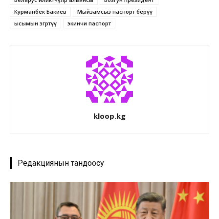
Курманбек Бакиев
Мыйзамсыз паспорт берүү
ысымын өзгөртүү
экинчи паспорт
kloop.kg
Редакциянын тандоосу