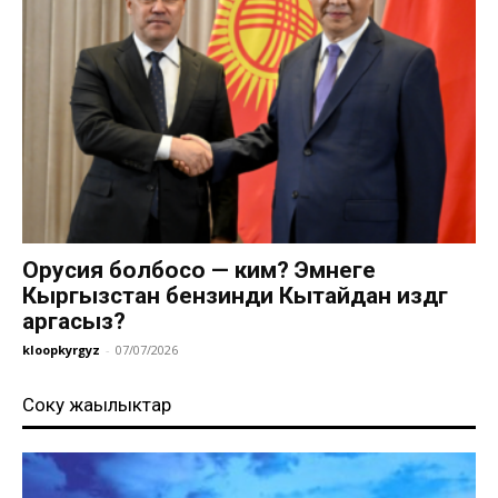
Орусия болбосо — ким? Эмнеге
Кыргызстан бензинди Кытайдан издөөгө
аргасыз?
kloopkyrgyz
-
07/07/2026
Соңку жаңылыктар