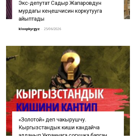
Экс-депутат Садыр Жапаровдун
мурдагы кеңешчисин коркутууга
айыптады
kloopkyrgyz
-
25/06/2026
«Золотой» деп чакырушчу.
Кыргызстандык киши кандайча
алданып Украинага согушка барган