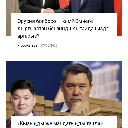
Орусия болбосо — ким? Эмнеге
Кыргызстан бензинди Кытайдан издөөгө
аргасыз?
kloopkyrgyz
-
07/07/2026
«Кызыңды же мандатыңды танда».