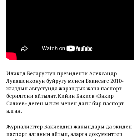
Иликтөөдө Беларустун президенти Александр
Лукашенконун буйругу менен Бакиевге 2010-
жылдын августунда жарандык жана паспорт
берилгени айтылат. Кийин Бакиев «Закир
Салиев» деген ысым менен дагы бир паспорт
алган.
Журналисттер Бакиевдин жакындары да экиден
паспорт алганын айтып, аларга документтер