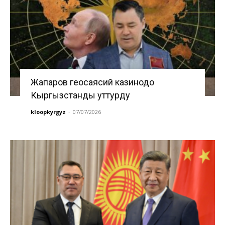
Жапаров геосаясий казинодо
Кыргызстанды уттурду
kloopkyrgyz
-
07/07/2026