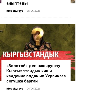
айыптады
kloopkyrgyz
-
25/06/2026
«Золотой» деп чакырушчу.
Кыргызстандык киши
кандайча алданып Украинага
согушка барган
kloopkyrgyz
-
04/06/2026