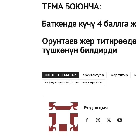
ТЕМА БОЮНЧА:
Баткенде күчү 4 баллга 
Орунтаев жер титирөөдө
түшкөнүн билдирди
ОКШОШ ТЕМАЛАР
архитектура
жер титир
Өлкөнүн сейсмологиялык картасы
Редакция