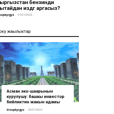
ыргызстан бензинди
ытайдан издөөгө аргасыз?
oopkyrgyz
-
07/07/2026
оңку жаңылыктар
Асман эко-шаарынын
курулушу: башкы инвестор
бийликтин жакын адамы
kloopkyrgyz
-
29/07/2026