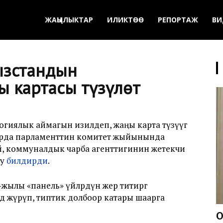
ЖАҢЫЛЫКТАР
ИЛИКТӨӨ
РЕПОРТАЖ
ВИ
ызстандын
ы картасы түзүлөт
огиялык аймагын изилдеп, жаңы карта түзүүгө
нварда парламенттин комитет жыйынында
й, коммуналдык чарба агенттигинин жетекчи
лу
билдирди
.
лы «панель» үйлөрдүн жер титирөөгө
өө жүрүп, типтик долбоор катары шаарга
О