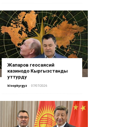
Жапаров геосаясий
казинодо Кыргызстанды
уттурду
kloopkyrgyz
-
07/07/2026