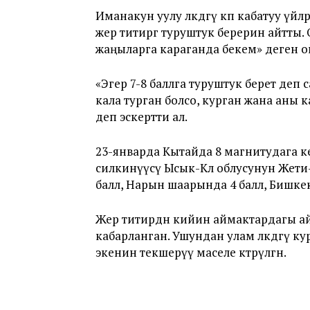
Иманакун уулу өлкөдөгү көп кабатуу
үйлө
жер титирөөгө туруштук берерин айтты
жаңыларга караганда бекем» деген о
«Эгер 7-8 баллга туруштук берет деп с
кала турган болсо, курган жана аны 
деп эскертти ал.
23-январда Кытайда 8 магнитудага 
силкинүүсү Ысык-Көл облусунун Жети
балл, Нарын шаарында 4 балл, Бишкек
Жер титирөөдөн кийин аймактардагы 
кабарланган. Ушундан улам өлкөдөгү ку
экенин текшерүү маселе көтөрүлгөн.