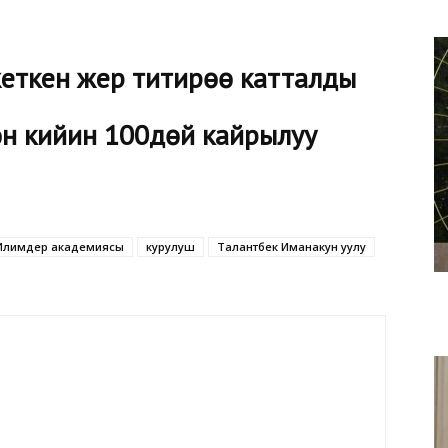
жеткен жер титирөө катталды
н кийин 100дөй кайрылуу
Илимдер академиясы
курулуш
Талантбек Иманакун уулу