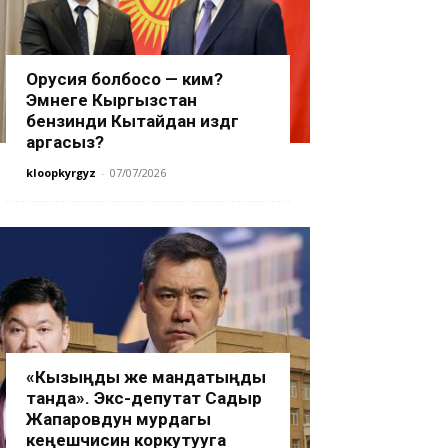
Орусия болбосо — ким?
Эмнеге Кыргызстан
бензинди Кытайдан издөөгө
аргасыз?
kloopkyrgyz
-
07/07/2026
«Кызыңды же мандатыңды
танда». Экс-депутат Садыр
Жапаровдун мурдагы
кеңешчисин коркутууга