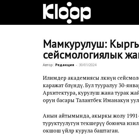
Клооп
кыргызча
Мамкурулуш: Кырг
сейсмологиялык жаң
|
Автор:
Редакция
-
30/01/2024
Илимдер академиясы өлкөнүн сейсмол
каражат бөлүндү. Бул тууралуу 30-я
Кыргызстан
Архитектура, курулуш жана турак жа
орун басары Талантбек Иманакун уу
жаңылыктары
Анын айтымында, акыркы жолу 1991-жы
туруктуулугун текшерүү боюнча изилд
окшош үйлөр курула баштаган.