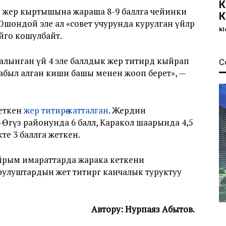
К
р жер кыртышына жараша 8-9 баллга чейинки
К
. Ошондой эле ал
«
совет учурунда курулган үйлөр
kl
йго кошулбайт.
алынган үй 4 эле баллдык жер титирөөдө кыйрап
С
кабыл алган киши башы менен жооп берет», —
кеткен
жер титирөө катталган
. Жердин
-Өгүз районунда 6 балл, Каракол шаарында 4,5
те 3 баллга жеткен.
айрым имараттарда жарака кеткени
рулуштардын жет титирөөгө канчалык туруктуу
Автору: Нурпаяз Абытов.