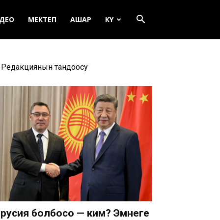
ДЕО
МЕКТЕП
АШАР
KY
Редакциянын тандоосу
русия болбосо — ким? Эмнеге