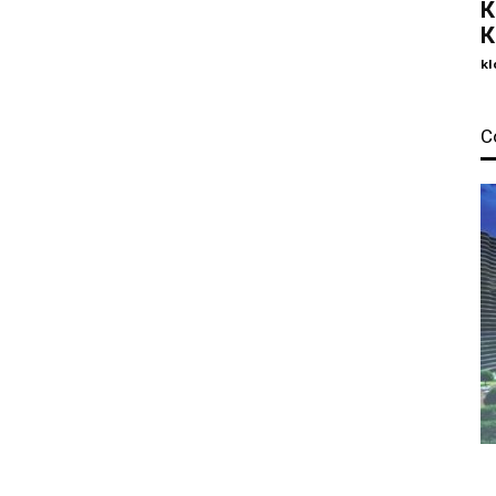
К
К
kl
С