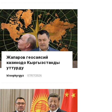
Жапаров геосаясий
казинодо Кыргызстанды
уттурду
kloopkyrgyz
-
07/07/2026