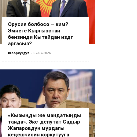
Орусия болбосо — ким?
Эмнеге Кыргызстан
бензинди Кытайдан издөөгө
аргасыз?
kloopkyrgyz
-
07/07/2026
«Кызыңды же мандатыңды
танда». Экс-депутат Садыр
Жапаровдун мурдагы
кеңешчисин коркутууга