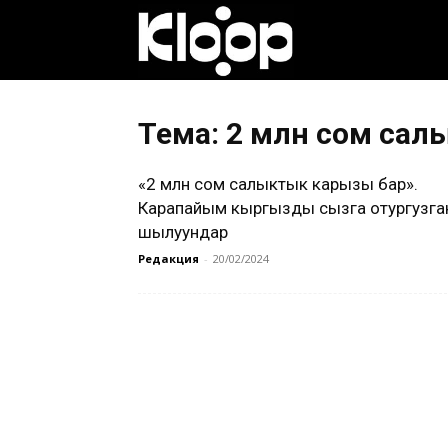
Клооп
кыргызча
Тема: 2 млн сом сал
«2 млн сом салыктык карызың бар».
|
Карапайым кыргызды сызга отургузга
шылуундар
Редакция
-
20/02/2024
Кыргызстан
жаңылыктары