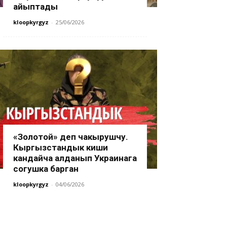
айыптады
kloopkyrgyz
-
25/06/2026
«Золотой» деп чакырушчу.
Кыргызстандык киши
кандайча алданып Украинага
согушка барган
kloopkyrgyz
-
04/06/2026