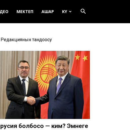
ДЕО
МЕКТЕП
АШАР
KY
Редакциянын тандоосу
русия болбосо — ким? Эмнеге