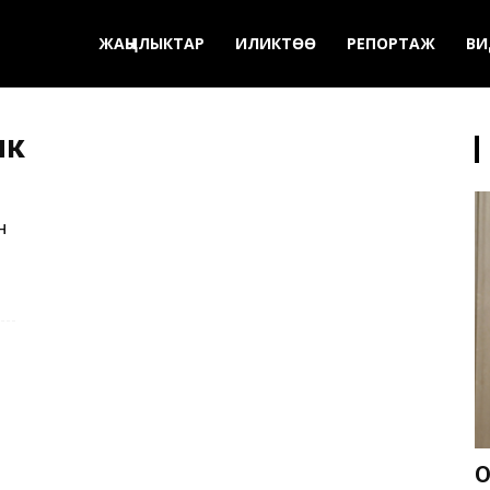
ЖАҢЫЛЫКТАР
ИЛИКТӨӨ
РЕПОРТАЖ
ВИ
ык
н
О