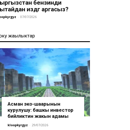
ыргызстан бензинди
ытайдан издөөгө аргасыз?
oopkyrgyz
-
07/07/2026
оңку жаңылыктар
Асман эко-шаарынын
курулушу: башкы инвестор
бийликтин жакын адамы
kloopkyrgyz
-
29/07/2026