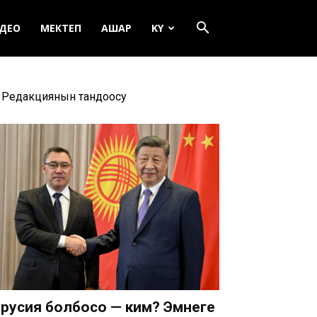
ДЕО
МЕКТЕП
АШАР
KY
Редакциянын тандоосу
русия болбосо — ким? Эмнеге