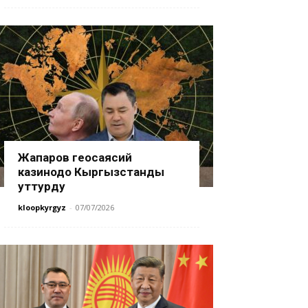
Жапаров геосаясий
казинодо Кыргызстанды
уттурду
kloopkyrgyz
-
07/07/2026