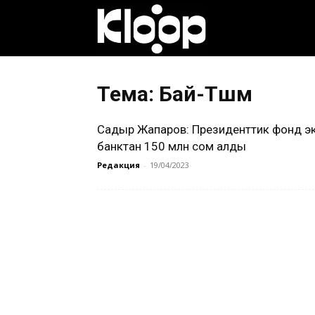
Клооп
кыргызча
Тема: Бай-Түшүм
Садыр Жапаров: Президенттик фонд э
|
банктан 150 млн сом алды
Редакция
-
19/04/2023
Кыргызстан
жаңылыктары