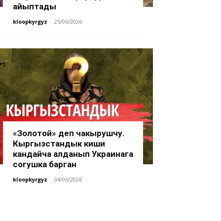
айыптады
kloopkyrgyz
-
25/06/2026
«Золотой» деп чакырушчу.
Кыргызстандык киши
кандайча алданып Украинага
согушка барган
kloopkyrgyz
-
04/06/2026