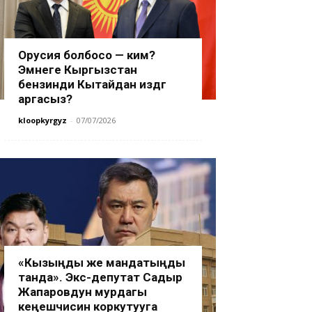
Орусия болбосо — ким?
Эмнеге Кыргызстан
бензинди Кытайдан издөөгө
аргасыз?
kloopkyrgyz
-
07/07/2026
«Кызыңды же мандатыңды
танда». Экс-депутат Садыр
Жапаровдун мурдагы
кеңешчисин коркутууга