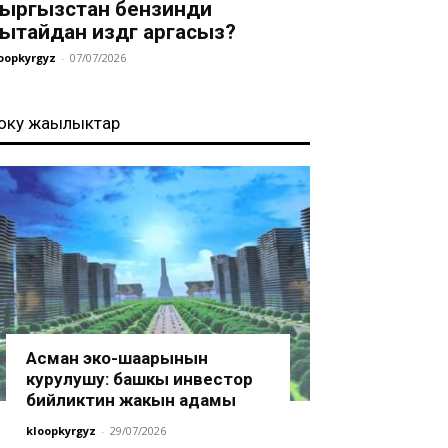
ыргызстан бензинди
ытайдан издөөгө аргасыз?
oopkyrgyz
-
07/07/2026
оңку жаңылыктар
Асман эко-шаарынын
курулушу: башкы инвестор
бийликтин жакын адамы
kloopkyrgyz
-
29/07/2026