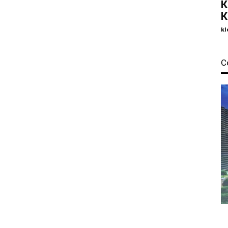
К
К
kl
С