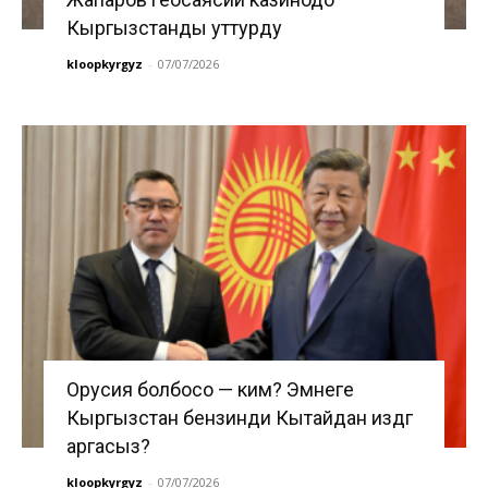
Кыргызстанды уттурду
kloopkyrgyz
-
07/07/2026
Орусия болбосо — ким? Эмнеге
Кыргызстан бензинди Кытайдан издөөгө
аргасыз?
kloopkyrgyz
-
07/07/2026