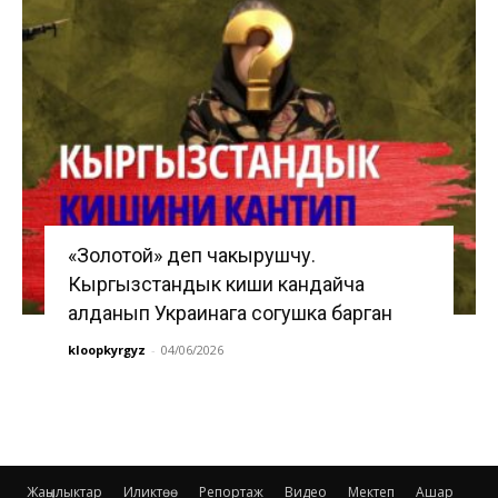
«Золотой» деп чакырушчу.
Кыргызстандык киши кандайча
алданып Украинага согушка барган
kloopkyrgyz
-
04/06/2026
Жаңылыктар
Иликтөө
Репортаж
Видео
Мектеп
Ашар