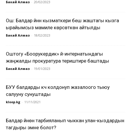
Бакай Алмаз
-
20/02/2023
Ош: Балдар үйүнүн кызматкери беш жаштагы кызга
ырайымсыз мамиле көрсөткөнү айтылды
Бакай Алмаз
-
18/02/2023
Оштогу «Боорукердик» үй-интернатындагы
жаңжалды прокуратура териштире баштады
Бакай Алмаз
-
19/01/2023
БУУ балдарды күч колдонуп жазалоого тыюу
салууну сунуштады
kloop.kg
-
11/11/2021
Балдар үйүнөн тарбияланып чыккан улан-кыздардын
тагдыры эмне болот?