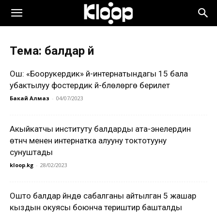
Тема: балдар үйү
Ош: «Боорукердик» үй-интернатындагы 15 бала
убактылуу фостердик үй-бүлөлөргө берилет
Бакай Алмаз
-
04/07/2023
Акыйкатчы институту балдарды ата-энелердин
өтүнүчү менен интернатка алууну токтотууну
сунуштады
kloop.kg
-
28/02/2023
Ошто балдар үйүндө сабалганы айтылган 5 жашар
кыздын окуясы боюнча териштирүү башталды