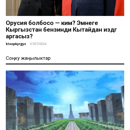
Орусия болбосо — ким? Эмнеге
Кыргызстан бензинди Кытайдан издөөгө
аргасыз?
kloopkyrgyz
-
07/07/2026
Соңку жаңылыктар