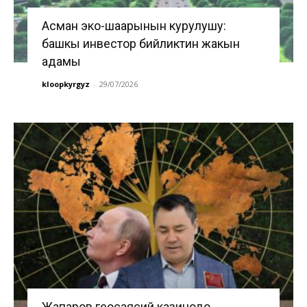
Асман эко-шаарынын курулушу:
башкы инвестор бийликтин жакын
адамы
kloopkyrgyz
-
29/07/2026
Жапаров геосаясий казинодо