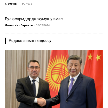
kloop.kg
-
16/07/2021
Бул өспүрүмдөрдүн жумушу эмес
Илгиз Чалбараков
-
30/07/2014
Редакциянын тандоосу