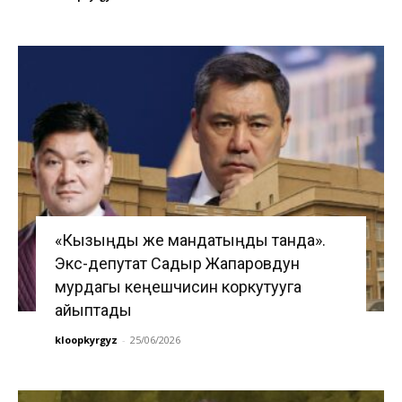
«Кызыңды же мандатыңды танда».
Экс-депутат Садыр Жапаровдун
мурдагы кеңешчисин коркутууга
айыптады
kloopkyrgyz
-
25/06/2026