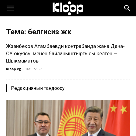
Тема: белгисиз жүк
Жээнбеков Атамбаевди контрабанда жана Дача-
СУ окуясы менен байланыштыргысы келген —
Шыкмаматов
kloop.kg
-
16/11/2022
Редакциянын тандоосу