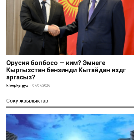
Орусия болбосо — ким? Эмнеге
Кыргызстан бензинди Кытайдан издөөгө
аргасыз?
kloopkyrgyz
-
07/07/2026
Соңку жаңылыктар