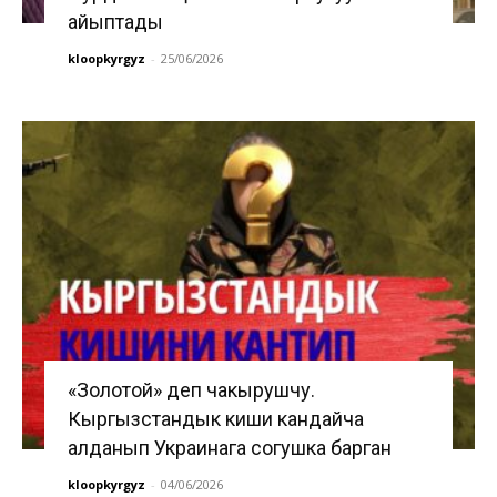
айыптады
kloopkyrgyz
-
25/06/2026
«Золотой» деп чакырушчу.
Кыргызстандык киши кандайча
алданып Украинага согушка барган
kloopkyrgyz
-
04/06/2026