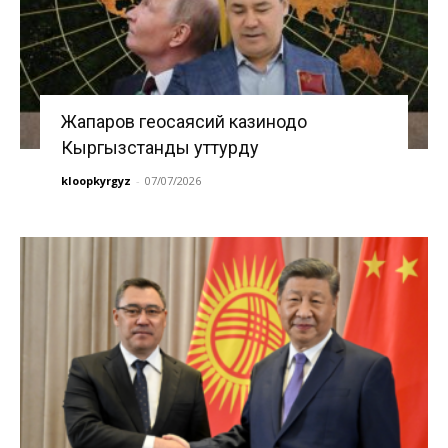
Жапаров геосаясий казинодо
Кыргызстанды уттурду
kloopkyrgyz
-
07/07/2026