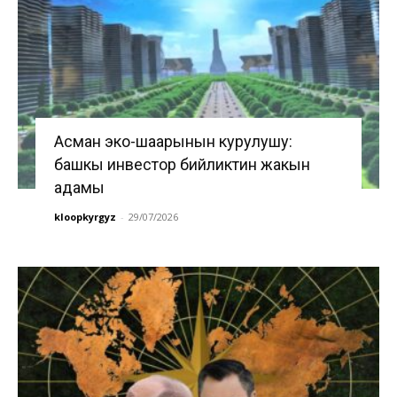
Асман эко-шаарынын курулушу:
башкы инвестор бийликтин жакын
адамы
kloopkyrgyz
-
29/07/2026