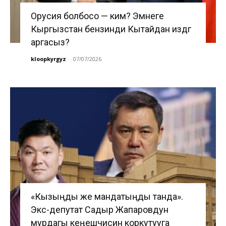
Орусия болбосо — ким? Эмнеге
Кыргызстан бензинди Кытайдан издөөгө
аргасыз?
kloopkyrgyz
-
07/07/2026
«Кызыңды же мандатыңды танда».
Экс-депутат Садыр Жапаровдун
мурдагы кеңешчисин коркутууга