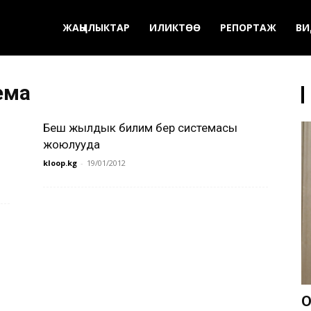
ЖАҢЫЛЫКТАР
ИЛИКТӨӨ
РЕПОРТАЖ
ВИ
ема
Беш жылдык билим берүү системасы
жоюлууда
kloop.kg
-
19/01/2012
О