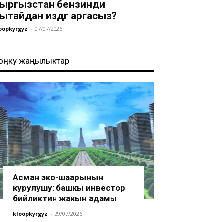
ыргызстан бензинди
ытайдан издөөгө аргасыз?
oopkyrgyz
-
07/07/2026
оңку жаңылыктар
Асман эко-шаарынын
курулушу: башкы инвестор
бийликтин жакын адамы
kloopkyrgyz
-
29/07/2026