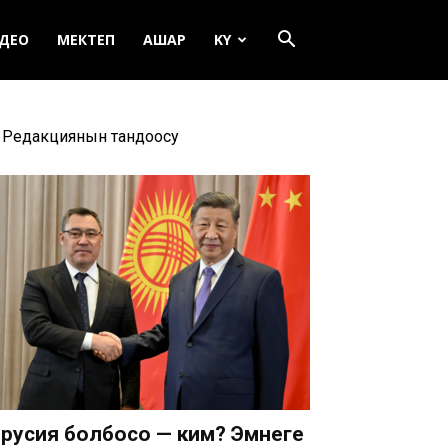
ДЕО
МЕКТЕП
АШАР
KY
Редакциянын тандоосу
русия болбосо — ким? Эмнеге