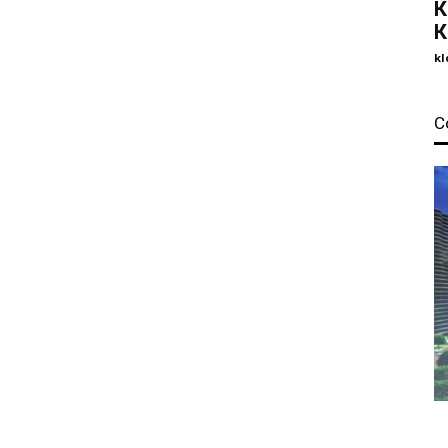
К
К
kl
С