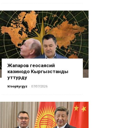
Жапаров геосаясий
казинодо Кыргызстанды
уттурду
kloopkyrgyz
-
07/07/2026