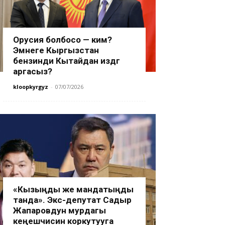
Орусия болбосо — ким?
Эмнеге Кыргызстан
бензинди Кытайдан издөөгө
аргасыз?
kloopkyrgyz
-
07/07/2026
«Кызыңды же мандатыңды
танда». Экс-депутат Садыр
Жапаровдун мурдагы
кеңешчисин коркутууга