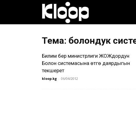
Клооп
кыргызча
Тема: болондук сист
Билим берүү министрлиги ЖОЖдордун
|
Болон системасына өтүүгө даярдыгын
текшерет
kloop.kg
-
06/04/2012
Кыргызстан
жаңылыктары