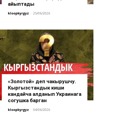
айыптады
kloopkyrgyz
-
25/06/2026
«Золотой» деп чакырушчу.
Кыргызстандык киши
кандайча алданып Украинага
согушка барган
kloopkyrgyz
-
04/06/2026