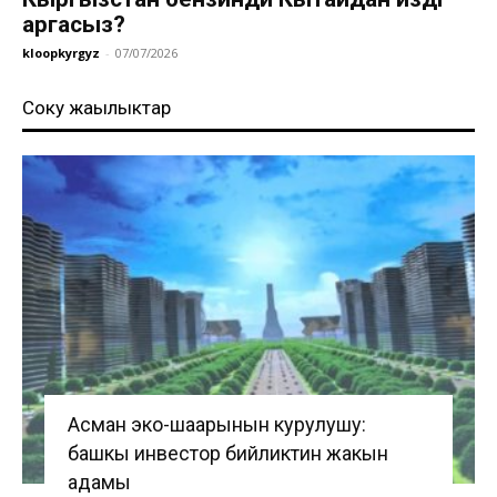
аргасыз?
kloopkyrgyz
-
07/07/2026
Соңку жаңылыктар
Асман эко-шаарынын курулушу:
башкы инвестор бийликтин жакын
адамы