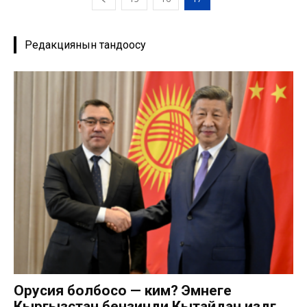
Редакциянын тандоосу
Орусия болбосо — ким? Эмнеге
Кыргызстан бензинди Кытайдан издөөгө