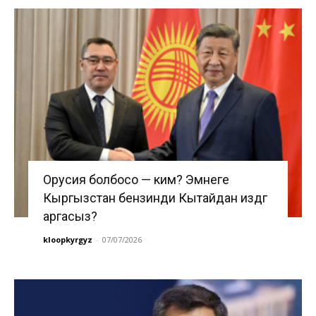
Орусия болбосо — ким? Эмнеге
Кыргызстан бензинди Кытайдан издөөгө
аргасыз?
kloopkyrgyz
-
07/07/2026