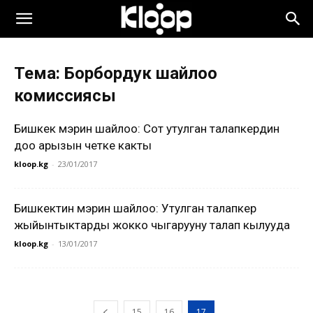
Тема: Борбордук шайлоо
комиссиясы
Бишкек мэрин шайлоо: Сот утулган талапкердин
доо арызын четке какты
kloop.kg
-
23/01/2017
Бишкектин мэрин шайлоо: Утулган талапкер
жыйынтыктарды жокко чыгарууну талап кылууда
kloop.kg
-
13/01/2017
15
16
17