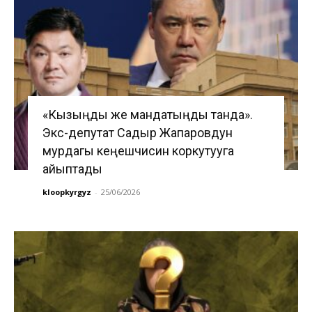
«Кызыңды же мандатыңды танда».
Экс-депутат Садыр Жапаровдун
мурдагы кеңешчисин коркутууга
айыптады
kloopkyrgyz
-
25/06/2026