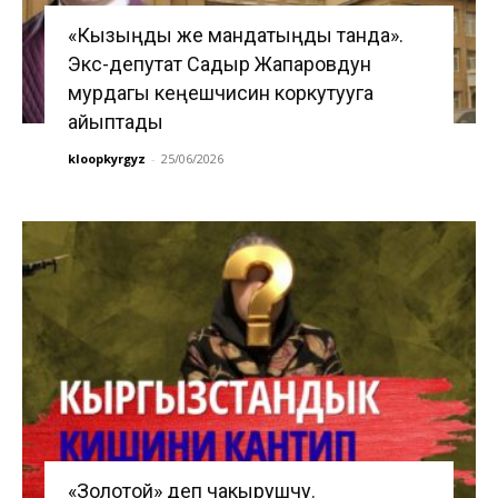
«Кызыңды же мандатыңды танда».
Экс-депутат Садыр Жапаровдун
мурдагы кеңешчисин коркутууга
айыптады
kloopkyrgyz
-
25/06/2026
«Золотой» деп чакырушчу.