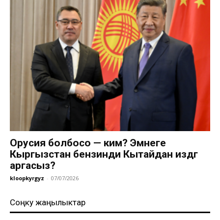
Орусия болбосо — ким? Эмнеге
Кыргызстан бензинди Кытайдан издөөгө
аргасыз?
kloopkyrgyz
-
07/07/2026
Соңку жаңылыктар