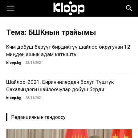
Тема: БШКнын төрайымы
Көчмө добуш берүүгө бирдиктүү шайлоо округунан 12
миңден ашык адам катышты
kloop.kg
-
28/11/2021
Шайлоо-2021. Биринчилерден болуп Түштүк
Сахалиндеги шайлоочулар добуш берди
kloop.kg
-
28/11/2021
Редакциянын тандоосу