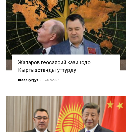
Жапаров геосаясий казинодо
Кыргызстанды уттурду
kloopkyrgyz
-
07/07/2026