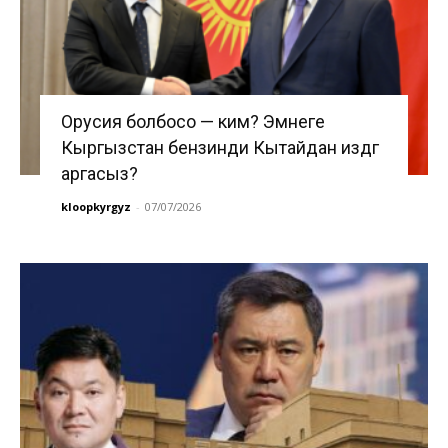
Орусия болбосо — ким? Эмнеге
Кыргызстан бензинди Кытайдан издөөгө
аргасыз?
kloopkyrgyz
-
07/07/2026