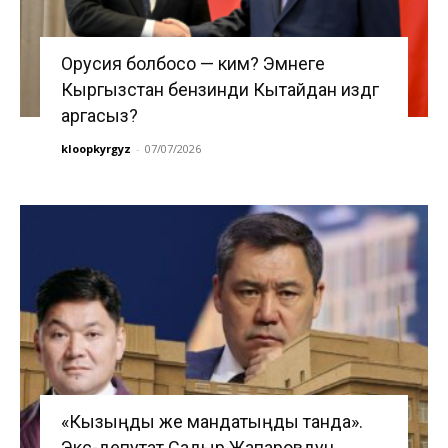
Орусия болбосо — ким? Эмнеге
Кыргызстан бензинди Кытайдан издөөгө
аргасыз?
kloopkyrgyz
-
07/07/2026
«Кызыңды же мандатыңды танда».
Экс-депутат Садыр Жапаровдун