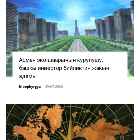
Асман эко-шаарынын курулушу:
башкы инвестор бийликтин жакын
адамы
kloopkyrgyz
-
29/07/2026