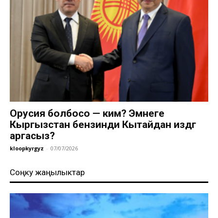
Орусия болбосо — ким? Эмнеге
Кыргызстан бензинди Кытайдан издөөгө
аргасыз?
kloopkyrgyz
-
07/07/2026
Соңку жаңылыктар