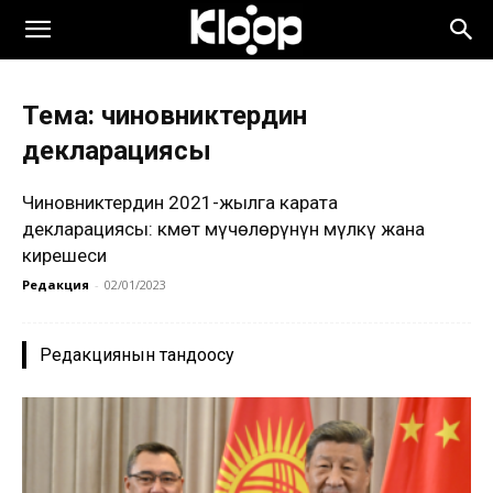
Тема: чиновниктердин
декларациясы
Чиновниктердин 2021-жылга карата
декларациясы: Өкмөт мүчөлөрүнүн мүлкү жана
кирешеси
Редакция
-
02/01/2023
Редакциянын тандоосу