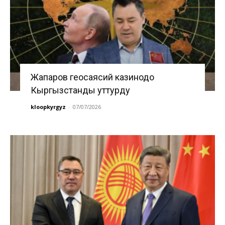
Жапаров геосаясий казинодо
Кыргызстанды уттурду
kloopkyrgyz
-
07/07/2026