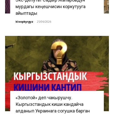
мурдагы кеңешчисин коркутууга
айыптады
kloopkyrgyz
-
25/06/2026
«Золотой» деп чакырушчу.
Кыргызстандык киши кандайча
алданып Украинага согушка барган