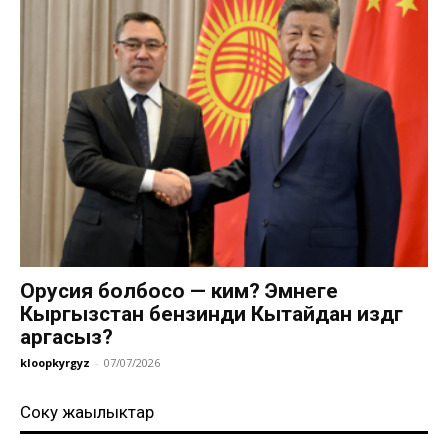
Орусия болбосо — ким? Эмнеге
Кыргызстан бензинди Кытайдан издөөгө
аргасыз?
kloopkyrgyz
-
07/07/2026
Соңку жаңылыктар