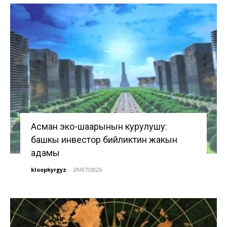
Асман эко-шаарынын курулушу:
башкы инвестор бийликтин жакын
адамы
kloopkyrgyz
-
29/07/2026