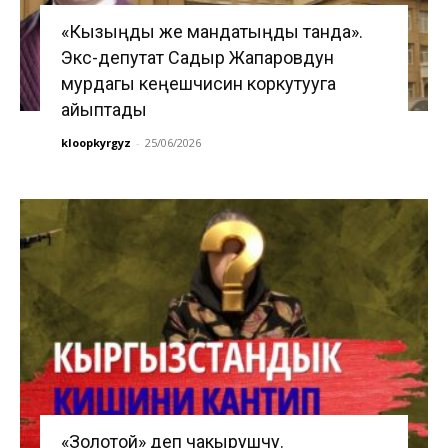
«Кызыңды же мандатыңды танда».
Экс-депутат Садыр Жапаровдун
мурдагы кеңешчисин коркутууга
айыптады
kloopkyrgyz
-
25/06/2026
«Золотой» деп чакырушчу.