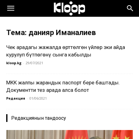
Тема: данияр Иманалиев
Чек арадагы жаңжалда өрттөлгөн үйлөр эки айда
курулуп бүтпөгөнү сынга кабылды
kloop.kg
-
29/07/2021
МКК жалпы жарандык паспорт бере баштады.
Документти тез арада алса болот
Редакция
-
01/06/2021
Редакциянын тандоосу