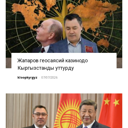
Жапаров геосаясий казинодо
Кыргызстанды уттурду
kloopkyrgyz
-
07/07/2026