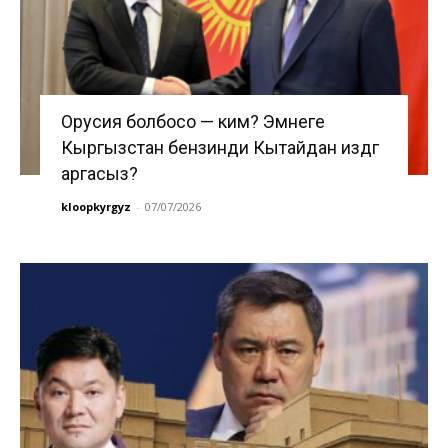
Орусия болбосо — ким? Эмнеге
Кыргызстан бензинди Кытайдан издөөгө
аргасыз?
kloopkyrgyz
-
07/07/2026