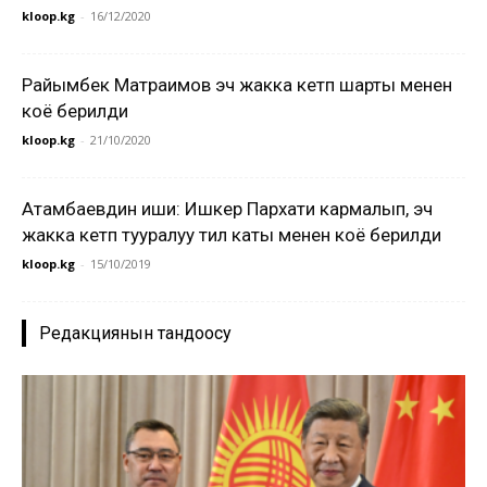
kloop.kg
-
16/12/2020
Райымбек Матраимов эч жакка кетпөө шарты менен
коё берилди
kloop.kg
-
21/10/2020
Атамбаевдин иши: Ишкер Пархати кармалып, эч
жакка кетпөө тууралуу тил каты менен коё берилди
kloop.kg
-
15/10/2019
Редакциянын тандоосу