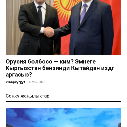
Орусия болбосо — ким? Эмнеге
Кыргызстан бензинди Кытайдан издөөгө
аргасыз?
kloopkyrgyz
-
07/07/2026
Соңку жаңылыктар