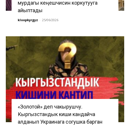
мурдагы кеңешчисин коркутууга
айыптады
kloopkyrgyz
-
25/06/2026
«Золотой» деп чакырушчу.
Кыргызстандык киши кандайча
алданып Украинага согушка барган