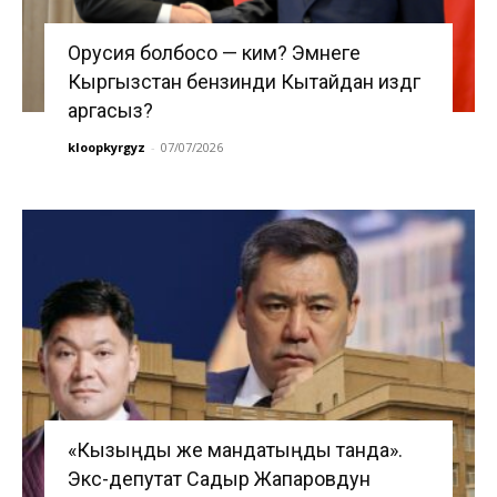
Орусия болбосо — ким? Эмнеге
Кыргызстан бензинди Кытайдан издөөгө
аргасыз?
kloopkyrgyz
-
07/07/2026
«Кызыңды же мандатыңды танда».
Экс-депутат Садыр Жапаровдун