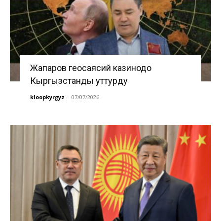
Жапаров геосаясий казинодо
Кыргызстанды уттурду
kloopkyrgyz
-
07/07/2026