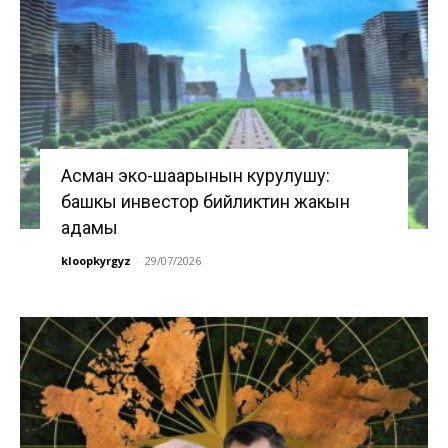
Асман эко-шаарынын курулушу:
башкы инвестор бийликтин жакын
адамы
kloopkyrgyz
-
29/07/2026