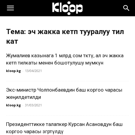
Тема: эч жакка кетпөө тууралуу тил
кат
Жумалиев казынага 1 млрд сом төктү, ал эч жакка
кетпөө тилкаты менен бошотулушу мүмкүн
kloop.kg
-
13/04/2021
Экс-министр Чолпонбаевдин баш коргоо чарасы
жеңилдетилди
kloop.kg
-
31/03/2021
Президенттикке талапкер Курсан Асановдун баш
коргоо чарасы өзгөртүлдү