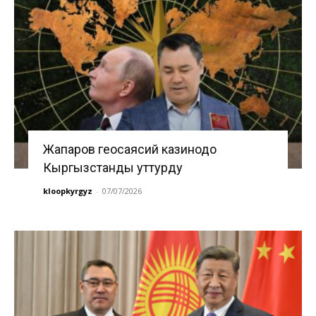
Жапаров геосаясий казинодо
Кыргызстанды уттурду
kloopkyrgyz
-
07/07/2026