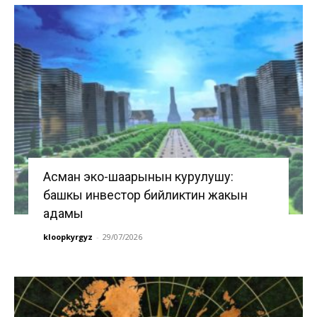
Асман эко-шаарынын курулушу:
башкы инвестор бийликтин жакын
адамы
kloopkyrgyz
-
29/07/2026