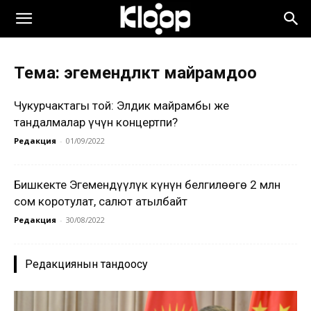
Тема: эгемендүүлүктү майрамдоо
Чуңкурчактагы той: Элдик майрамбы же
тандалмалар үчүн концертпи?
Редакция
-
01/09/2022
Бишкекте Эгемендүүлүк күнүн белгилөөгө 2 млн
сом коротулат, салют атылбайт
Редакция
-
30/08/2022
Редакциянын тандоосу