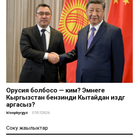
Орусия болбосо — ким? Эмнеге
Кыргызстан бензинди Кытайдан издөөгө
аргасыз?
kloopkyrgyz
-
07/07/2026
Соңку жаңылыктар