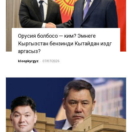
Орусия болбосо — ким? Эмнеге
Кыргызстан бензинди Кытайдан издөөгө
аргасыз?
kloopkyrgyz
-
07/07/2026