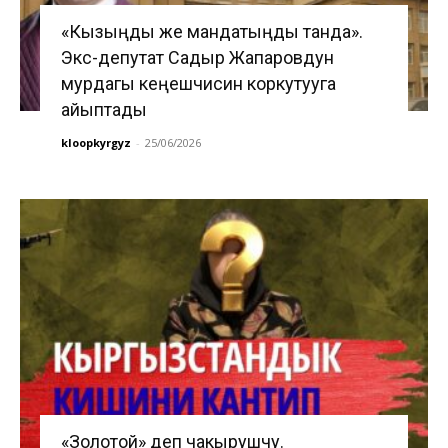
«Кызыңды же мандатыңды танда».
Экс-депутат Садыр Жапаровдун
мурдагы кеңешчисин коркутууга
айыптады
kloopkyrgyz
-
25/06/2026
«Золотой» деп чакырушчу.