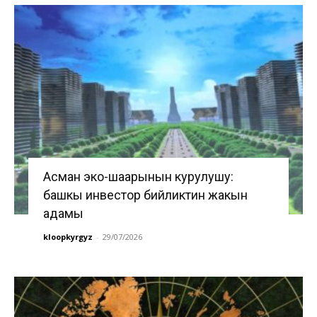
Асман эко-шаарынын курулушу:
башкы инвестор бийликтин жакын
адамы
kloopkyrgyz
-
29/07/2026