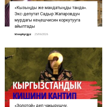
«Кызыңды же мандатыңды танда».
Экс-депутат Садыр Жапаровдун
мурдагы кеңешчисин коркутууга
айыптады
kloopkyrgyz
-
25/06/2026
«Золотой» деп чакырушчу.