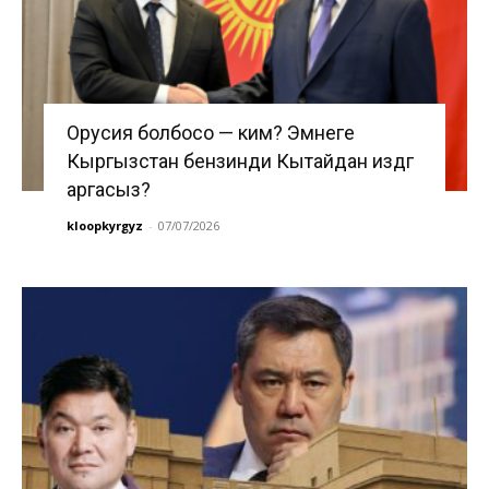
Орусия болбосо — ким? Эмнеге
Кыргызстан бензинди Кытайдан издөөгө
аргасыз?
kloopkyrgyz
-
07/07/2026