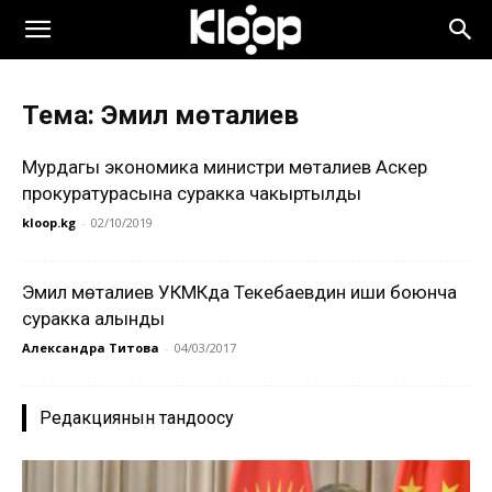
Тема: Эмил Үмөталиев
Мурдагы экономика министри Үмөталиев Аскер
прокуратурасына суракка чакыртылды
kloop.kg
-
02/10/2019
Эмил Үмөталиев УКМКда Текебаевдин иши боюнча
суракка алынды
Александра Титова
-
04/03/2017
Редакциянын тандоосу