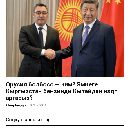
Орусия болбосо — ким? Эмнеге
Кыргызстан бензинди Кытайдан издөөгө
аргасыз?
kloopkyrgyz
-
07/07/2026
Соңку жаңылыктар