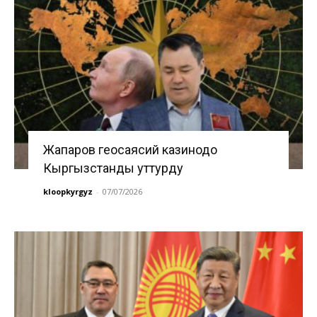
Жапаров геосаясий казинодо
Кыргызстанды уттурду
kloopkyrgyz
-
07/07/2026