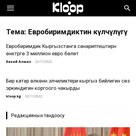
Тема: Евробиримдиктин өкүлчүлүгү
Евробиримдик Кыргызстанга санариптештирүүнү
өнүктүрүүгө 3 миллион евро бөлөт
Бакай Алмаз
-
22/11/2022
Бир катар өлкөнүн элчиликтери кыргыз бийлигин сөз
эркиндигин коргоого чакырды
kloop.kg
-
02/11/2022
Редакциянын тандоосу