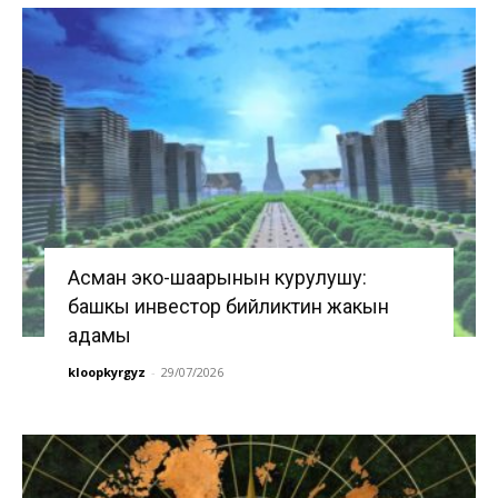
Асман эко-шаарынын курулушу:
башкы инвестор бийликтин жакын
адамы
kloopkyrgyz
-
29/07/2026