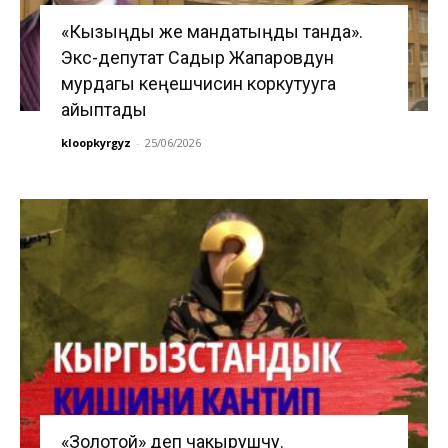
«Кызыңды же мандатыңды танда».
Экс-депутат Садыр Жапаровдун
мурдагы кеңешчисин коркутууга
айыптады
kloopkyrgyz
-
25/06/2026
«Золотой» деп чакырушчу.