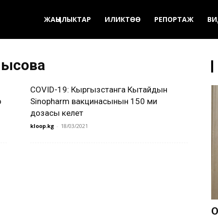
ЖАҢЫЛЫКТАР
ИЛИКТӨӨ
РЕПОРТАЖ
ВИ
пысова
COVID-19: Кыргызстанга Кытайдын
ң
Sinopharm вакцинасынын 150 миң
дозасы келет
kloop.kg
-
18/03/2021
О