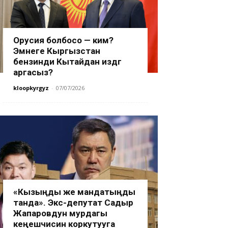
Орусия болбосо — ким?
Эмнеге Кыргызстан
бензинди Кытайдан издөөгө
аргасыз?
kloopkyrgyz
-
07/07/2026
«Кызыңды же мандатыңды
танда». Экс-депутат Садыр
Жапаровдун мурдагы
кеңешчисин коркутууга