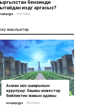
ыргызстан бензинди
ытайдан издөөгө аргасыз?
oopkyrgyz
-
07/07/2026
оңку жаңылыктар
Асман эко-шаарынын
курулушу: башкы инвестор
бийликтин жакын адамы
kloopkyrgyz
-
29/07/2026