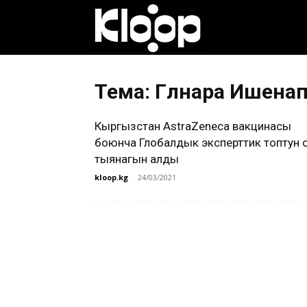
Клооп
кыргызча
Тема: Гүлнара Ишена
Кыргызстан AstraZeneca вакцинасы
|
боюнча Глобалдык эксперттик топтун о
тыянагын алды
kloop.kg
-
24/03/2021
Кыргызстан
жаңылыктары