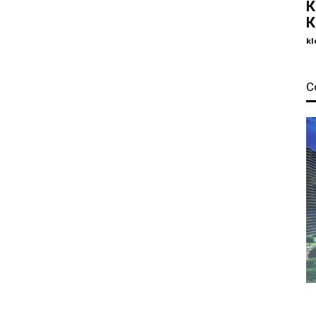
К
К
kl
С