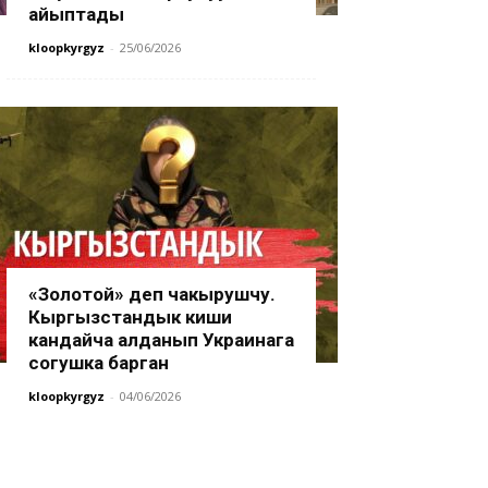
айыптады
kloopkyrgyz
-
25/06/2026
«Золотой» деп чакырушчу.
Кыргызстандык киши
кандайча алданып Украинага
согушка барган
kloopkyrgyz
-
04/06/2026