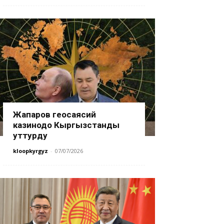
Жапаров геосаясий
казинодо Кыргызстанды
уттурду
kloopkyrgyz
-
07/07/2026