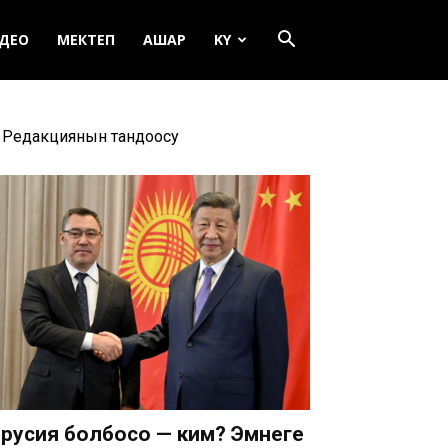
ДЕО
МЕКТЕП
АШАР
KY
Редакциянын тандоосу
русия болбосо — ким? Эмнеге