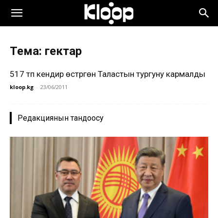
Тема: гектар
517 түп кендир өстүргөн Таластын тургуну кармалды
kloop.kg
-
23/06/2011
Редакциянын тандоосу