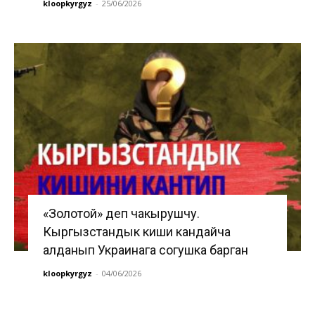
kloopkyrgyz
-
25/06/2026
«Золотой» деп чакырушчу.
Кыргызстандык киши кандайча
алданып Украинага согушка барган
kloopkyrgyz
-
04/06/2026