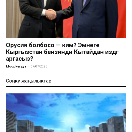
Орусия болбосо — ким? Эмнеге
Кыргызстан бензинди Кытайдан издөөгө
аргасыз?
kloopkyrgyz
-
07/07/2026
Соңку жаңылыктар