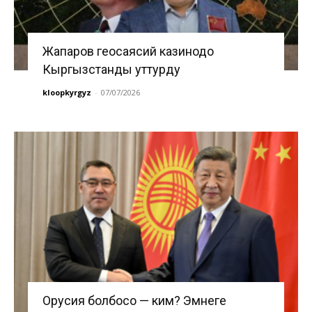
Жапаров геосаясий казинодо
Кыргызстанды уттурду
kloopkyrgyz
-
07/07/2026
Орусия болбосо — ким? Эмнеге