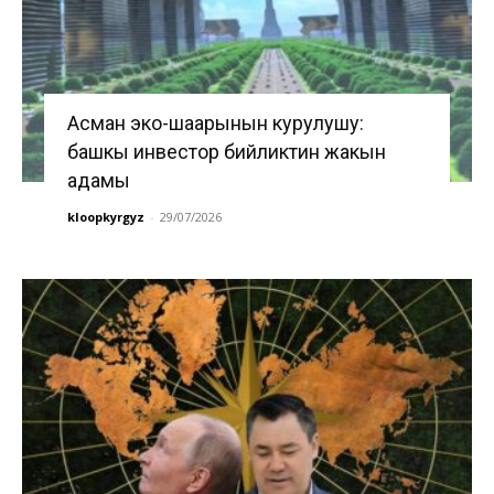
Асман эко-шаарынын курулушу:
башкы инвестор бийликтин жакын
адамы
kloopkyrgyz
-
29/07/2026