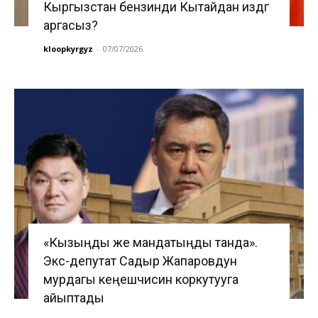
Кыргызстан бензинди Кытайдан издөөгө
аргасыз?
kloopkyrgyz
-
07/07/2026
«Кызыңды же мандатыңды танда».
Экс-депутат Садыр Жапаровдун
мурдагы кеңешчисин коркутууга
айыптады