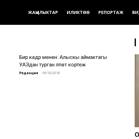
ЖАҢЫЛЫКТАР
ИЛИКТӨӨ
РЕПОРТАЖ
ВИ
Бир кадр менен: Алыскы аймактагы
УАЗдан турган үлпөт кортеж
Редакция
-
09/10/2018
О