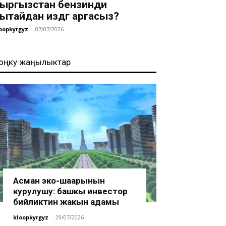
ыргызстан бензинди
ытайдан издөөгө аргасыз?
oopkyrgyz
-
07/07/2026
оңку жаңылыктар
Асман эко-шаарынын
курулушу: башкы инвестор
бийликтин жакын адамы
kloopkyrgyz
-
29/07/2026