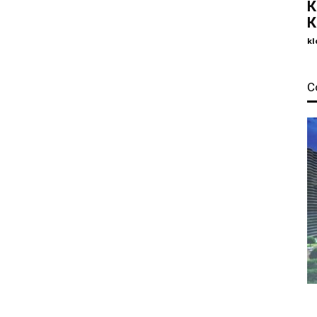
К
К
kl
С