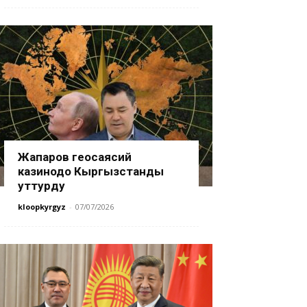
Жапаров геосаясий
казинодо Кыргызстанды
уттурду
kloopkyrgyz
-
07/07/2026