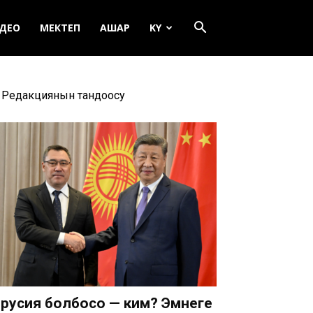
ДЕО
МЕКТЕП
АШАР
KY
Редакциянын тандоосу
русия болбосо — ким? Эмнеге