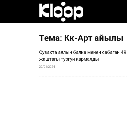
Клооп
кыргызча
Тема: Көк-Арт айылы
Сузакта аялын балка менен сабаган 49
|
жаштагы тургун кармалды
22/01/2024
Кыргызстан
жаңылыктары