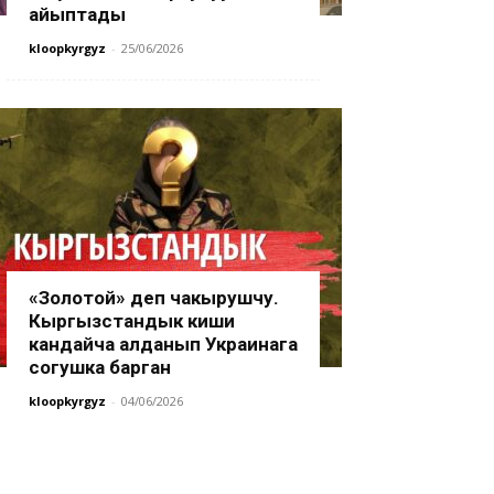
айыптады
kloopkyrgyz
-
25/06/2026
«Золотой» деп чакырушчу.
Кыргызстандык киши
кандайча алданып Украинага
согушка барган
kloopkyrgyz
-
04/06/2026