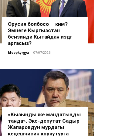
Орусия болбосо — ким?
Эмнеге Кыргызстан
бензинди Кытайдан издөөгө
аргасыз?
kloopkyrgyz
-
07/07/2026
«Кызыңды же мандатыңды
танда». Экс-депутат Садыр
Жапаровдун мурдагы
кеңешчисин коркутууга