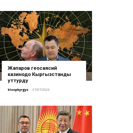
Жапаров геосаясий
казинодо Кыргызстанды
уттурду
kloopkyrgyz
-
07/07/2026