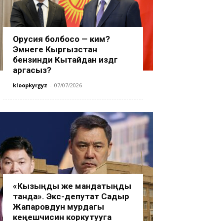
Орусия болбосо — ким?
Эмнеге Кыргызстан
бензинди Кытайдан издөөгө
аргасыз?
kloopkyrgyz
-
07/07/2026
«Кызыңды же мандатыңды
танда». Экс-депутат Садыр
Жапаровдун мурдагы
кеңешчисин коркутууга