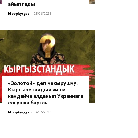
айыптады
kloopkyrgyz
-
25/06/2026
«Золотой» деп чакырушчу.
Кыргызстандык киши
кандайча алданып Украинага
согушка барган
kloopkyrgyz
-
04/06/2026