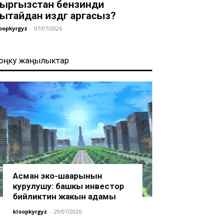
ыргызстан бензинди
ытайдан издөөгө аргасыз?
oopkyrgyz
-
07/07/2026
оңку жаңылыктар
Асман эко-шаарынын
курулушу: башкы инвестор
бийликтин жакын адамы
kloopkyrgyz
-
29/07/2026