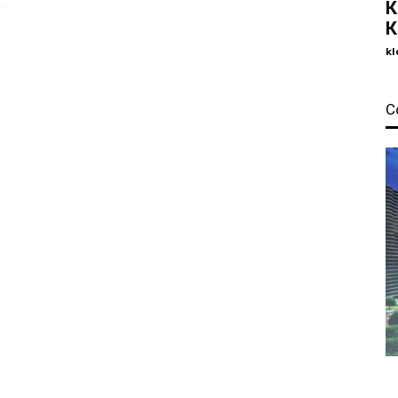
К
К
kl
С