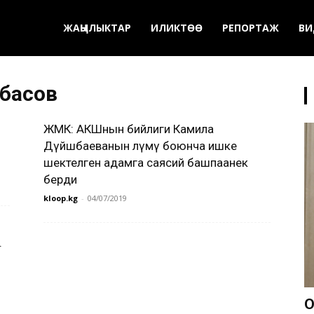
ЖАҢЫЛЫКТАР
ИЛИКТӨӨ
РЕПОРТАЖ
ВИ
йбасов
ЖМК: АКШнын бийлиги Камила
Дүйшөбаеванын өлүмү боюнча ишке
шектелген адамга саясий башпаанек
берди
kloop.kg
-
04/07/2019
.
О