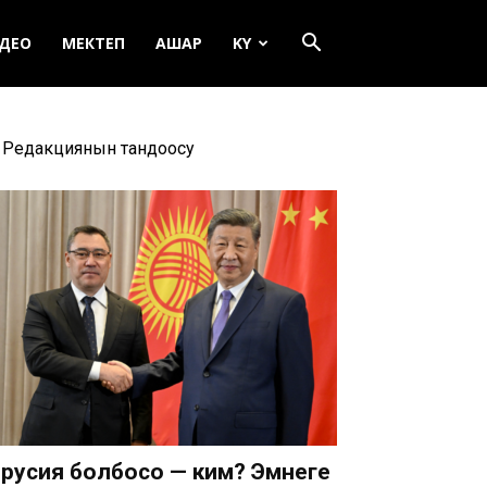
ДЕО
МЕКТЕП
АШАР
KY
Редакциянын тандоосу
русия болбосо — ким? Эмнеге