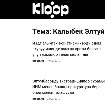
Клооп
кыргызча
Тема: Калыбек Элту
Издөөгө алынган экс-аткаминерди адам
|
өлтүрүү ишинде жалган көрсөтмө бергени
үчүн жазалоо талап кылынды
kloop.kg
-
10/12/2019
Кыргызстан
Элтуйбасовду экстрадициялоо сурамы
жаңылыктары
ИИМ менен башкы прокуратура бири-
бири менен талашууда
kloop.kg
-
05/02/2019