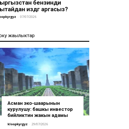
ыргызстан бензинди
ытайдан издөөгө аргасыз?
oopkyrgyz
-
07/07/2026
оңку жаңылыктар
Асман эко-шаарынын
курулушу: башкы инвестор
бийликтин жакын адамы
kloopkyrgyz
-
29/07/2026