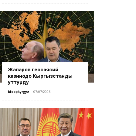
Жапаров геосаясий
казинодо Кыргызстанды
уттурду
kloopkyrgyz
-
07/07/2026