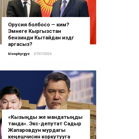
Орусия болбосо — ким?
Эмнеге Кыргызстан
бензинди Кытайдан издөөгө
аргасыз?
kloopkyrgyz
-
07/07/2026
«Кызыңды же мандатыңды
танда». Экс-депутат Садыр
Жапаровдун мурдагы
кеңешчисин коркутууга