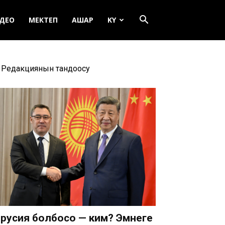
ДЕО
МЕКТЕП
АШАР
KY
Редакциянын тандоосу
русия болбосо — ким? Эмнеге