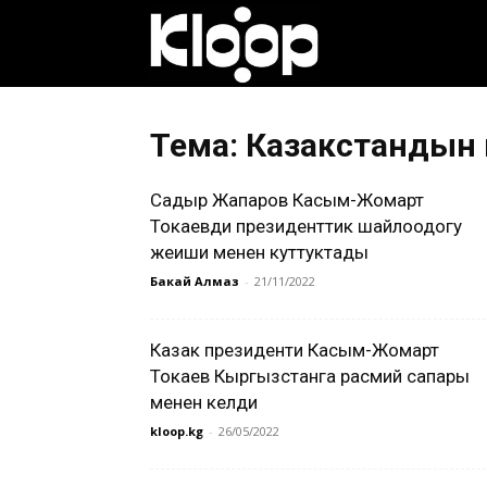
Клооп
кыргызча
Тема: Казакстандын
Садыр Жапаров Касым-Жомарт
|
Токаевди президенттик шайлоодогу
жеңиши менен куттуктады
Бакай Алмаз
-
21/11/2022
Кыргызстан
Казак президенти Касым-Жомарт
Токаев Кыргызстанга расмий сапары
жаңылыктары
менен келди
kloop.kg
-
26/05/2022