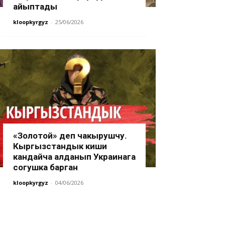
айыптады
kloopkyrgyz
-
25/06/2026
«Золотой» деп чакырушчу.
Кыргызстандык киши
кандайча алданып Украинага
согушка барган
kloopkyrgyz
-
04/06/2026