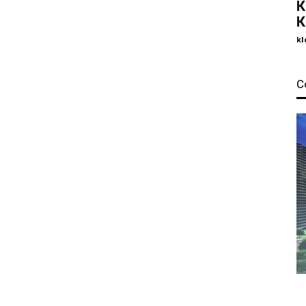
К
К
kl
С