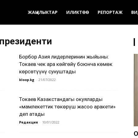
ЖАҢЫЛЫКТАР
ИЛИКТӨӨ
РЕПОРТАЖ
ВИ
 президенти
Борбор Азия лидерлеринин жыйыны:
Токаев чек ара көйгөйү боюнча көмөк
көрсөтүүнү сунуштады
kloop.kg
-
21/07/2022
Токаев Казакстандагы окуяларды
«мамлекеттик төңкөрүш жасоо аракети»
деп атады
Редакция
-
10/01/2022
О