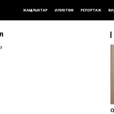
ЖАҢЫЛЫКТАР
ИЛИКТӨӨ
РЕПОРТАЖ
ВИ
л
ду
О