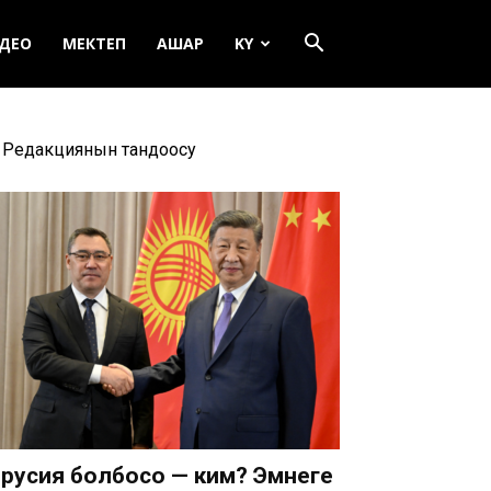
ДЕО
МЕКТЕП
АШАР
KY
Редакциянын тандоосу
русия болбосо — ким? Эмнеге