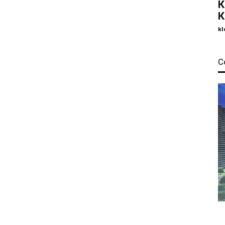
К
К
kl
С