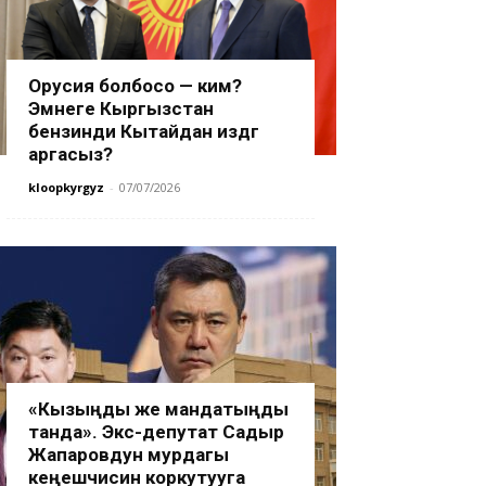
Орусия болбосо — ким?
Эмнеге Кыргызстан
бензинди Кытайдан издөөгө
аргасыз?
kloopkyrgyz
-
07/07/2026
«Кызыңды же мандатыңды
танда». Экс-депутат Садыр
Жапаровдун мурдагы
кеңешчисин коркутууга