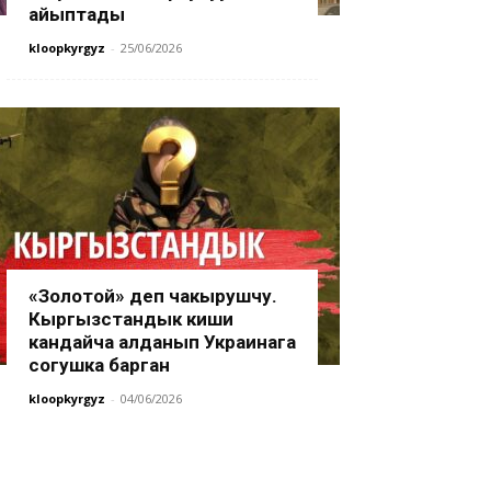
айыптады
kloopkyrgyz
-
25/06/2026
«Золотой» деп чакырушчу.
Кыргызстандык киши
кандайча алданып Украинага
согушка барган
kloopkyrgyz
-
04/06/2026