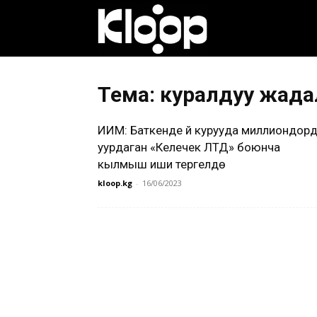
Клооп
кыргызча
Тема: куралдуу жаңда
ИИМ: Баткенде үй курууда миллиондор
|
уурдаган «Келечек ЛТД» боюнча
кылмыш иши тергелүүдө
kloop.kg
-
16/06/2023
Кыргызстан
жаңылыктары