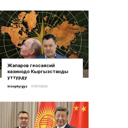
Жапаров геосаясий
казинодо Кыргызстанды
уттурду
kloopkyrgyz
-
07/07/2026