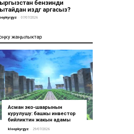
ыргызстан бензинди
ытайдан издөөгө аргасыз?
oopkyrgyz
-
07/07/2026
оңку жаңылыктар
Асман эко-шаарынын
курулушу: башкы инвестор
бийликтин жакын адамы
kloopkyrgyz
-
29/07/2026