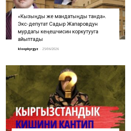
«Кызыңды же мандатыңды танда».
Экс-депутат Садыр Жапаровдун
мурдагы кеңешчисин коркутууга
айыптады
kloopkyrgyz
-
25/06/2026