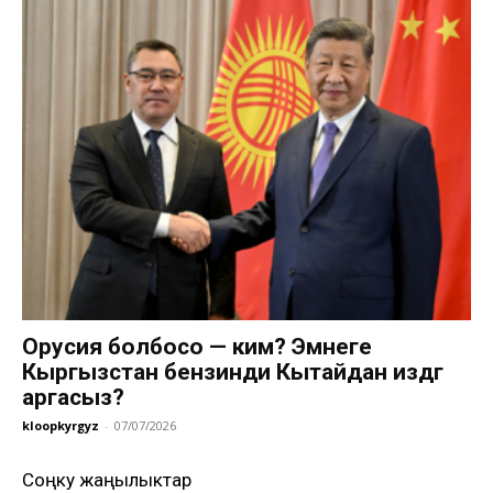
Орусия болбосо — ким? Эмнеге
Кыргызстан бензинди Кытайдан издөөгө
аргасыз?
kloopkyrgyz
-
07/07/2026
Соңку жаңылыктар