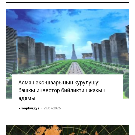
Асман эко-шаарынын курулушу:
башкы инвестор бийликтин жакын
адамы
kloopkyrgyz
-
29/07/2026