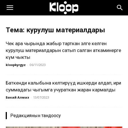
Тема: курулуш материалдары
Чек ара чырында жабыр тарткан элге келген
курулуш материалдарын сатып салган аткаминерге
өкүм чыкты
kloopkyrgyz
-
06/11/2023
Баткенди калыбына келтирүүдө ишкерди алдап, ири
суммадагы чыгымга учураткан жаран кармалды
Бакай Алмаз
-
13/07/2023
Редакциянын тандоосу