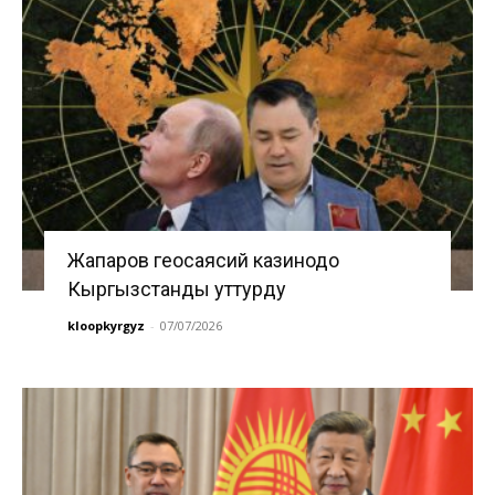
Жапаров геосаясий казинодо
Кыргызстанды уттурду
kloopkyrgyz
-
07/07/2026