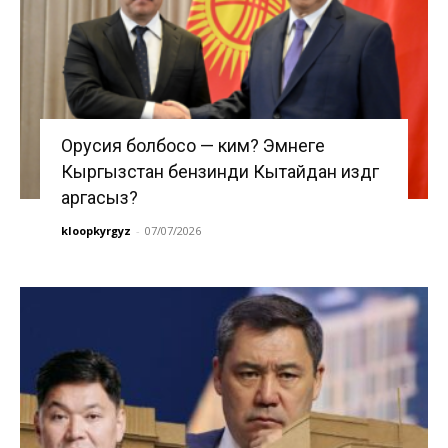
Орусия болбосо — ким? Эмнеге
Кыргызстан бензинди Кытайдан издөөгө
аргасыз?
kloopkyrgyz
-
07/07/2026