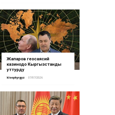
Жапаров геосаясий
казинодо Кыргызстанды
уттурду
kloopkyrgyz
-
07/07/2026