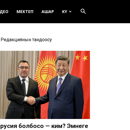
ДЕО
МЕКТЕП
АШАР
KY
Редакциянын тандоосу
русия болбосо — ким? Эмнеге