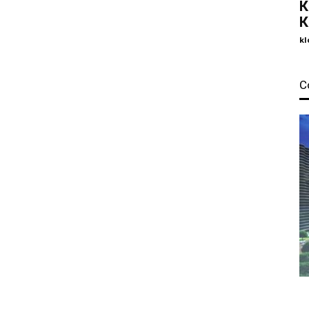
К
К
kl
С