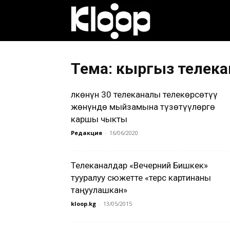
Клооп
кыргызча
Тема: кыргыз телек
Өлкөнүн 30 телеканалы телекөрсөтүү
|
жөнүндө мыйзамына түзөтүүлөргө
каршы чыкты
Редакция
-
16/06/2020
Кыргызстан
Телеканалдар «Вечерний Бишкек»
тууралуу сюжетте «терс картинаны
жаңылыктары
таңуулашкан»
kloop.kg
-
13/05/2015