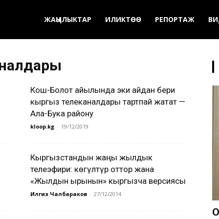
ЖАҢЫЛЫКТАР
ИЛИКТӨӨ
РЕПОРТАЖ
ВИ
аналдары
Кош-Болот айылында эки айдан бери
кыргыз телеканалдары тартпай жатат —
Ала-Бука району
kloop.kg
-
19/12/2019
Кыргызстандын жаңы жылдык
телеэфири: көгүлтүр оттор жана
«Жылдын ырынын» кыргызча версиясы
Илгиз Чалбараков
-
27/12/2014
О