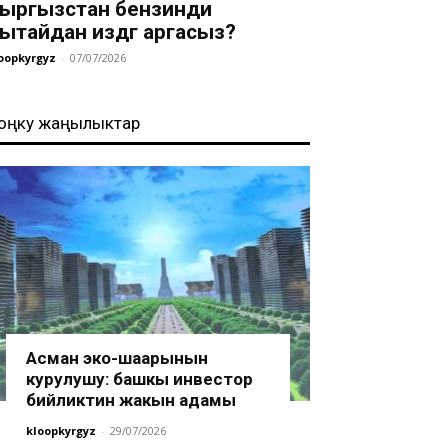
ыргызстан бензинди
ытайдан издөөгө аргасыз?
oopkyrgyz
-
07/07/2026
оңку жаңылыктар
Асман эко-шаарынын
курулушу: башкы инвестор
бийликтин жакын адамы
kloopkyrgyz
-
29/07/2026