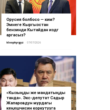
Орусия болбосо — ким?
Эмнеге Кыргызстан
бензинди Кытайдан издөөгө
аргасыз?
kloopkyrgyz
-
07/07/2026
«Кызыңды же мандатыңды
танда». Экс-депутат Садыр
Жапаровдун мурдагы
кеңешчисин коркутууга