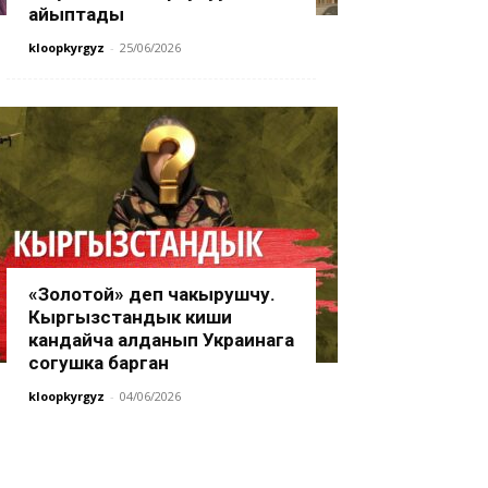
айыптады
kloopkyrgyz
-
25/06/2026
«Золотой» деп чакырушчу.
Кыргызстандык киши
кандайча алданып Украинага
согушка барган
kloopkyrgyz
-
04/06/2026