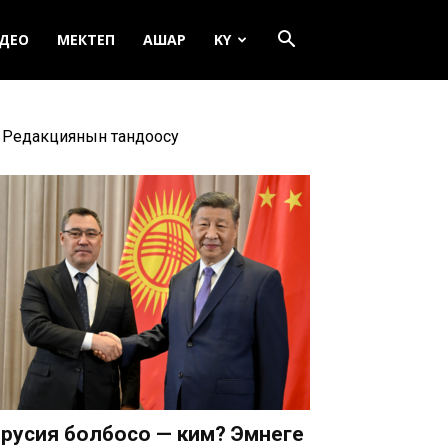
ДЕО
МЕКТЕП
АШАР
KY
Редакциянын тандоосу
русия болбосо — ким? Эмнеге