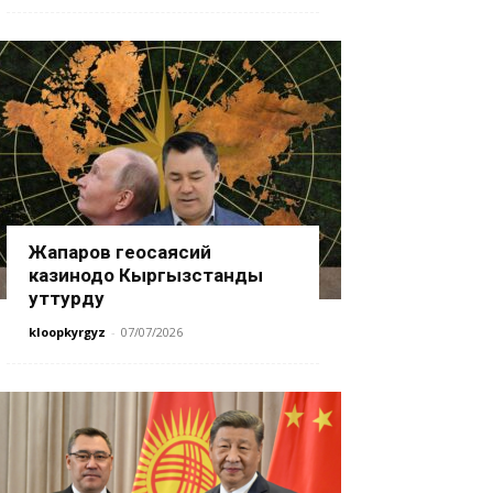
Жапаров геосаясий
казинодо Кыргызстанды
уттурду
kloopkyrgyz
-
07/07/2026