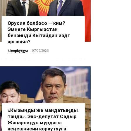
Орусия болбосо — ким?
Эмнеге Кыргызстан
бензинди Кытайдан издөөгө
аргасыз?
kloopkyrgyz
-
07/07/2026
«Кызыңды же мандатыңды
танда». Экс-депутат Садыр
Жапаровдун мурдагы
кеңешчисин коркутууга