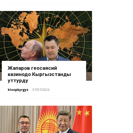
Жапаров геосаясий
казинодо Кыргызстанды
уттурду
kloopkyrgyz
-
07/07/2026