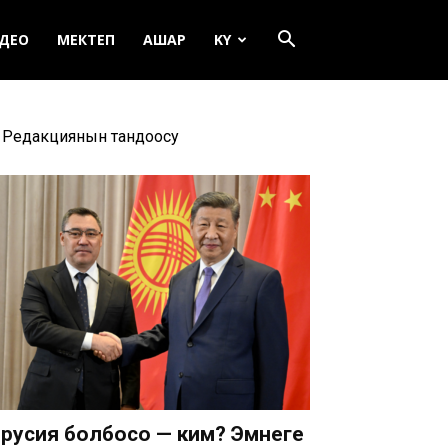
ДЕО
МЕКТЕП
АШАР
KY
Редакциянын тандоосу
русия болбосо — ким? Эмнеге