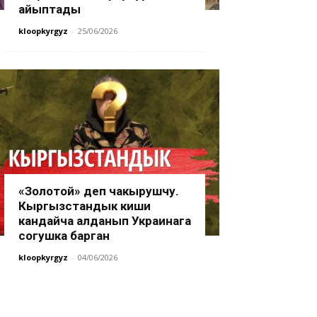
айыптады
kloopkyrgyz
-
25/06/2026
«Золотой» деп чакырушчу.
Кыргызстандык киши
кандайча алданып Украинага
согушка барган
kloopkyrgyz
-
04/06/2026