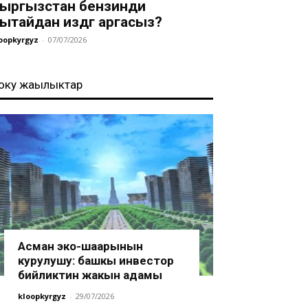
ыргызстан бензинди
ытайдан издөөгө аргасыз?
oopkyrgyz
-
07/07/2026
оңку жаңылыктар
Асман эко-шаарынын
курулушу: башкы инвестор
бийликтин жакын адамы
kloopkyrgyz
-
29/07/2026