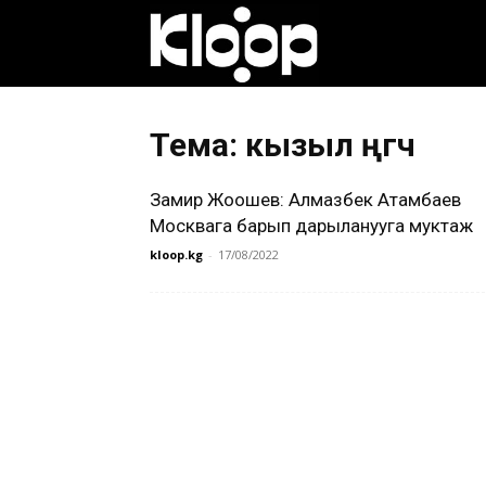
Клооп
кыргызча
Тема: кызыл өңгөч
Замир Жоошев: Алмазбек Атамбаев
|
Москвага барып дарыланууга муктаж
kloop.kg
-
17/08/2022
Кыргызстан
жаңылыктары