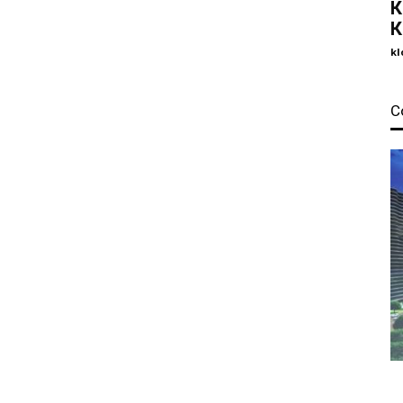
К
К
kl
С