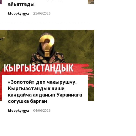
айыптады
kloopkyrgyz
-
25/06/2026
«Золотой» деп чакырушчу.
Кыргызстандык киши
кандайча алданып Украинага
согушка барган
kloopkyrgyz
-
04/06/2026