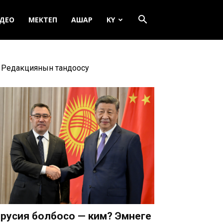
ДЕО
МЕКТЕП
АШАР
KY
Редакциянын тандоосу
русия болбосо — ким? Эмнеге