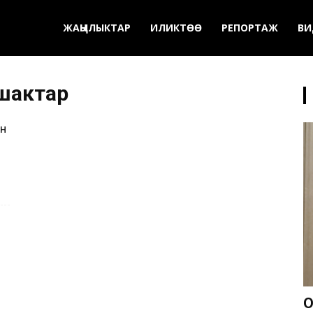
ЖАҢЫЛЫКТАР
ИЛИКТӨӨ
РЕПОРТАЖ
ВИ
ушактар
н
О