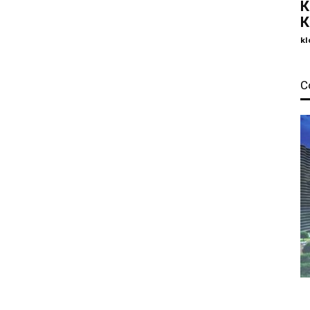
К
К
kl
С