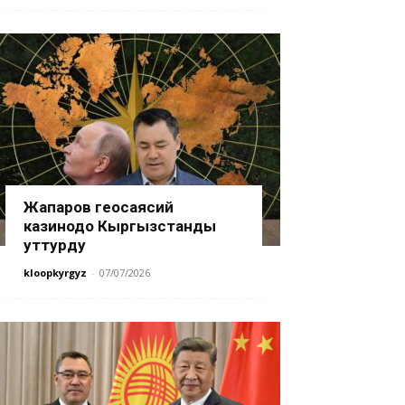
Жапаров геосаясий
казинодо Кыргызстанды
уттурду
kloopkyrgyz
-
07/07/2026