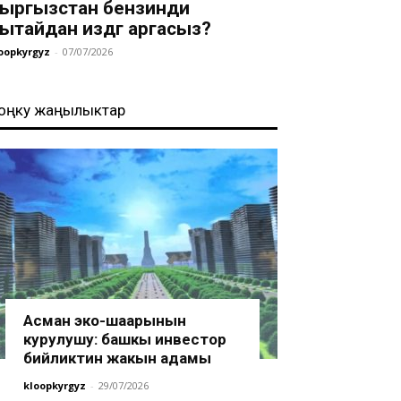
ыргызстан бензинди
ытайдан издөөгө аргасыз?
oopkyrgyz
-
07/07/2026
оңку жаңылыктар
Асман эко-шаарынын
курулушу: башкы инвестор
бийликтин жакын адамы
kloopkyrgyz
-
29/07/2026