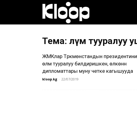
Клооп
кыргызча
Тема: өлүм тууралуу 
ЖМКлар Түркмөнстандын президентини
|
өлүмү тууралуу билдиришкен, өлкөнүн
дипломаттары муну четке кагышууда
kloop.kg
-
22/07/2019
Кыргызстан
жаңылыктары