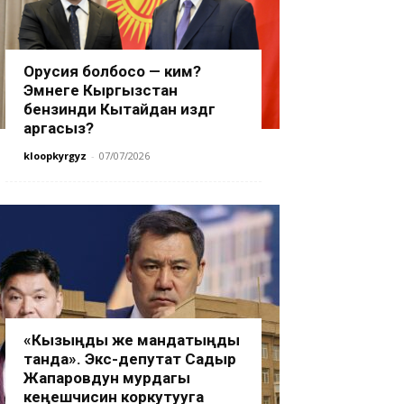
Орусия болбосо — ким?
Эмнеге Кыргызстан
бензинди Кытайдан издөөгө
аргасыз?
kloopkyrgyz
-
07/07/2026
«Кызыңды же мандатыңды
танда». Экс-депутат Садыр
Жапаровдун мурдагы
кеңешчисин коркутууга