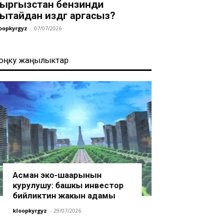
ыргызстан бензинди
ытайдан издөөгө аргасыз?
oopkyrgyz
-
07/07/2026
оңку жаңылыктар
Асман эко-шаарынын
курулушу: башкы инвестор
бийликтин жакын адамы
kloopkyrgyz
-
29/07/2026