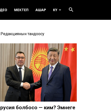
ДЕО
МЕКТЕП
АШАР
KY
Редакциянын тандоосу
русия болбосо — ким? Эмнеге