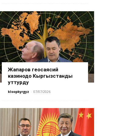
Жапаров геосаясий
казинодо Кыргызстанды
уттурду
kloopkyrgyz
-
07/07/2026