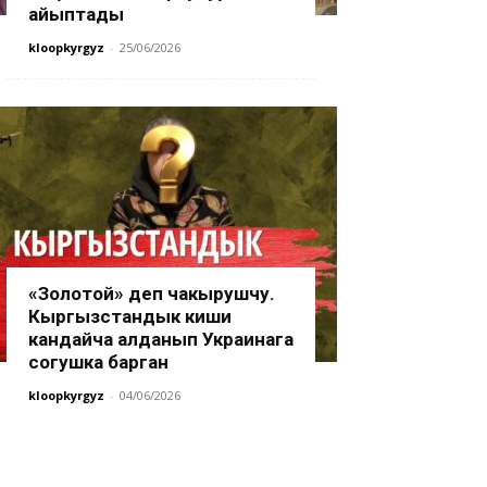
айыптады
kloopkyrgyz
-
25/06/2026
«Золотой» деп чакырушчу.
Кыргызстандык киши
кандайча алданып Украинага
согушка барган
kloopkyrgyz
-
04/06/2026