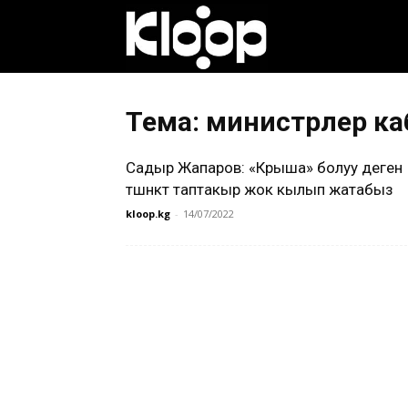
Клооп
кыргызча
Тема: министрлер 
Садыр Жапаров: «Крыша» болуу деген
|
түшүнүктү таптакыр жок кылып жатабыз
kloop.kg
-
14/07/2022
Кыргызстан
жаңылыктары