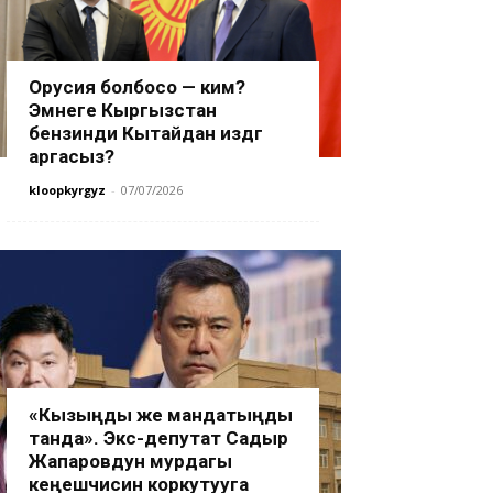
Орусия болбосо — ким?
Эмнеге Кыргызстан
бензинди Кытайдан издөөгө
аргасыз?
kloopkyrgyz
-
07/07/2026
«Кызыңды же мандатыңды
танда». Экс-депутат Садыр
Жапаровдун мурдагы
кеңешчисин коркутууга