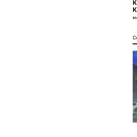
К
К
kl
С