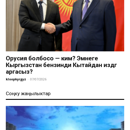
Орусия болбосо — ким? Эмнеге
Кыргызстан бензинди Кытайдан издөөгө
аргасыз?
kloopkyrgyz
-
07/07/2026
Соңку жаңылыктар