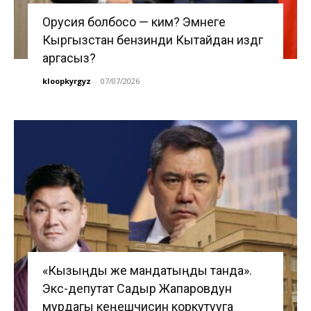
Орусия болбосо — ким? Эмнеге
Кыргызстан бензинди Кытайдан издөөгө
аргасыз?
kloopkyrgyz
-
07/07/2026
«Кызыңды же мандатыңды танда».
Экс-депутат Садыр Жапаровдун
мурдагы кеңешчисин коркутууга