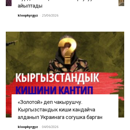
айыптады
kloopkyrgyz
-
25/06/2026
«Золотой» деп чакырушчу.
Кыргызстандык киши кандайча
алданып Украинага согушка барган
kloopkyrgyz
-
04/06/2026