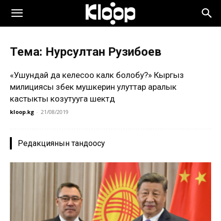
Тема: Нурсултан Рузибоев
«Ушундай да келесоо калк болобу?» Кыргыз
милициясы өзбек мушкерин улуттар аралык
кастыкты козутууга шектөөдө
kloop.kg
-
21/08/2019
Редакциянын тандоосу