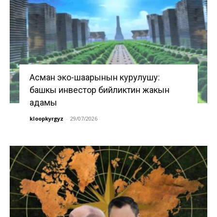
Асман эко-шаарынын курулушу:
башкы инвестор бийликтин жакын
адамы
kloopkyrgyz
-
29/07/2026