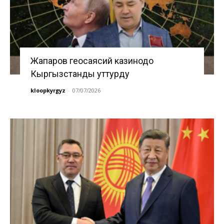
Жапаров геосаясий казинодо
Кыргызстанды уттурду
kloopkyrgyz
-
07/07/2026