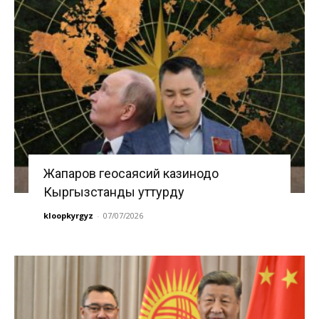
Жапаров геосаясий казинодо
Кыргызстанды уттурду
kloopkyrgyz
-
07/07/2026