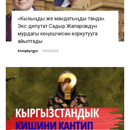
«Кызыңды же мандатыңды танда».
Экс-депутат Садыр Жапаровдун
мурдагы кеңешчисин коркутууга
айыптады
kloopkyrgyz
-
25/06/2026