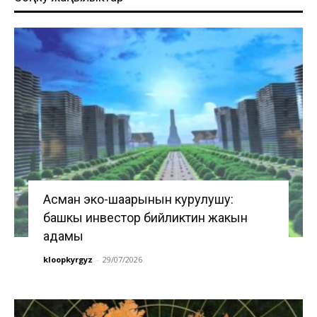
Асман эко-шаарынын курулушу:
башкы инвестор бийликтин жакын
адамы
kloopkyrgyz
-
29/07/2026