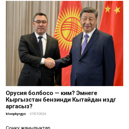
Орусия болбосо — ким? Эмнеге
Кыргызстан бензинди Кытайдан издөөгө
аргасыз?
kloopkyrgyz
-
07/07/2026
Соңку жаңылыктар