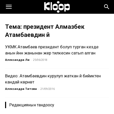
Тема: президент Алмазбек
Атамбаевдин үйү
УКМК Атамбаев президент болуп турган кезде
анын үйүнүн жанынан жер тилкесин сатып алган
Александра Ли
-
25/06/2018
Видео: Атамбаевдин курулуп жаткан үйү бийиктен
кандай көрүнөт
Александра Титова
-
21/09/2016
Редакциянын тандоосу