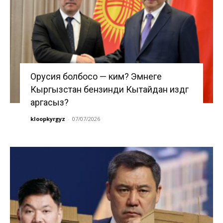
Орусия болбосо — ким? Эмнеге
Кыргызстан бензинди Кытайдан издөөгө
аргасыз?
kloopkyrgyz
-
07/07/2026