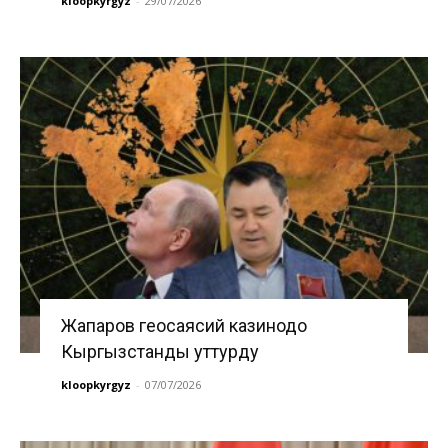
kloopkyrgyz
-
29/07/2026
Жапаров геосаясий казинодо
Кыргызстанды уттурду
kloopkyrgyz
-
07/07/2026