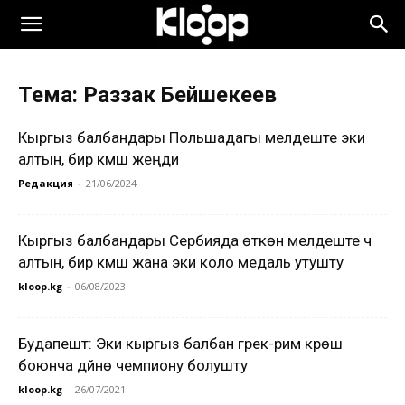
Тема: Раззак Бейшекеев
Кыргыз балбандары Польшадагы мелдеште эки
алтын, бир күмүш жеңди
Редакция
-
21/06/2024
Кыргыз балбандары Сербияда өткөн мелдеште үч
алтын, бир күмүш жана эки коло медаль утушту
kloop.kg
-
06/08/2023
Будапешт: Эки кыргыз балбан грек-рим күрөшү
боюнча дүйнө чемпиону болушту
kloop.kg
-
26/07/2021