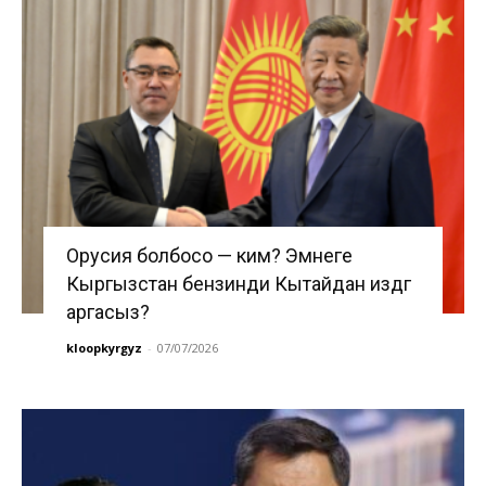
Орусия болбосо — ким? Эмнеге
Кыргызстан бензинди Кытайдан издөөгө
аргасыз?
kloopkyrgyz
-
07/07/2026