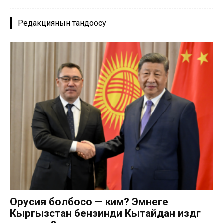
Редакциянын тандоосу
Орусия болбосо — ким? Эмнеге
Кыргызстан бензинди Кытайдан издөөгө