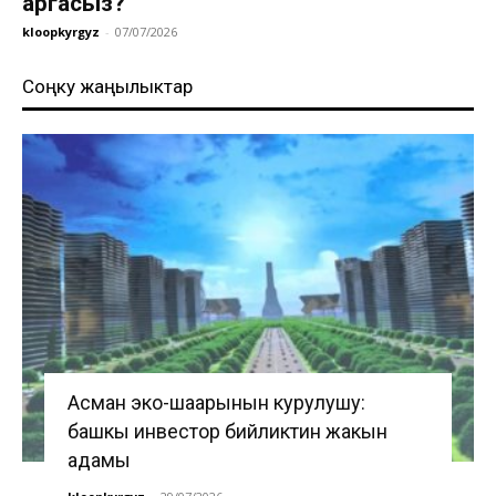
аргасыз?
kloopkyrgyz
-
07/07/2026
Соңку жаңылыктар
Асман эко-шаарынын курулушу:
башкы инвестор бийликтин жакын
адамы