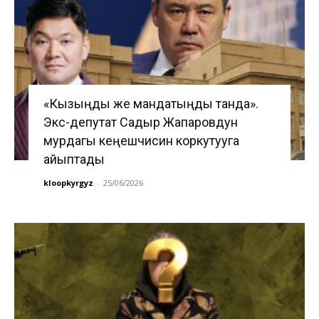
«Кызыңды же мандатыңды танда».
Экс-депутат Садыр Жапаровдун
мурдагы кеңешчисин коркутууга
айыптады
kloopkyrgyz
-
25/06/2026