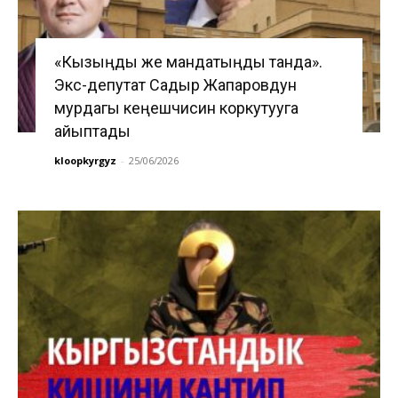
«Кызыңды же мандатыңды танда».
Экс-депутат Садыр Жапаровдун
мурдагы кеңешчисин коркутууга
айыптады
kloopkyrgyz
-
25/06/2026