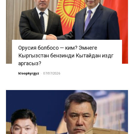
Орусия болбосо — ким? Эмнеге
Кыргызстан бензинди Кытайдан издөөгө
аргасыз?
kloopkyrgyz
-
07/07/2026