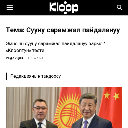
Тема: Сууну сарамжал пайдалануу
Эмне үчүн сууну сарамжал пайдалануу зарыл?
«Клооптун» тести
Редакция
-
30/07/2021
Редакциянын тандоосу