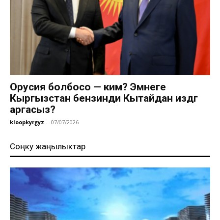
Орусия болбосо — ким? Эмнеге
Кыргызстан бензинди Кытайдан издөөгө
аргасыз?
kloopkyrgyz
-
07/07/2026
Соңку жаңылыктар