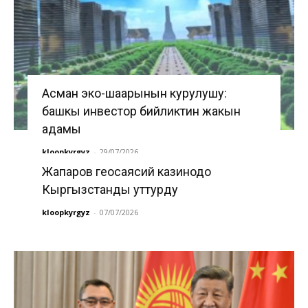
Асман эко-шаарынын курулушу:
башкы инвестор бийликтин жакын
адамы
kloopkyrgyz
-
29/07/2026
Жапаров геосаясий казинодо
Кыргызстанды уттурду
kloopkyrgyz
-
07/07/2026