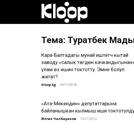
Клооп
кыргызча
Тема: Туратбек Мад
Кара-Балтадагы мунай иштетүүчү кытай
|
заводу «салык төгүүдөн качкандыгынан
улам өз ишин токтотту. Эмне болуп
жатат?
Кыргызстан
kloop.kg
-
09/11/2018
«Ата-Мекендин» депутаттарына
жаңылыктары
байланышкан кылмыш иши токтотулд
Илгиз Чалбараков
-
15/11/2012