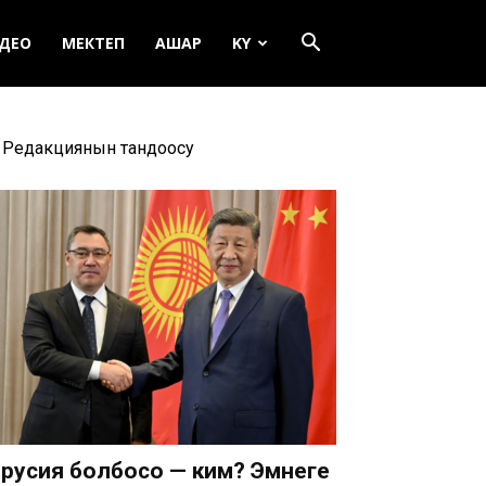
ДЕО
МЕКТЕП
АШАР
KY
Редакциянын тандоосу
русия болбосо — ким? Эмнеге