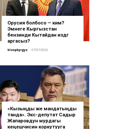
Орусия болбосо — ким?
Эмнеге Кыргызстан
бензинди Кытайдан издөөгө
аргасыз?
kloopkyrgyz
-
07/07/2026
«Кызыңды же мандатыңды
танда». Экс-депутат Садыр
Жапаровдун мурдагы
кеңешчисин коркутууга