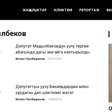
ЖАҢЫЛЫКТАР
ИЛИКТӨӨ
РЕПОРТАЖ
ВИ
ылбеков
Депутат Мадылбековдун уулу тергөө
»
абагында дагы эки айга калтырылды
Илгиз Чалбараков
-
19/11/2012
Депутаттын уулу Бакиевдердин мүлкүн
у
уурдаган деп шектелип жатат
Илгиз Чалбараков
-
17/09/2012
О