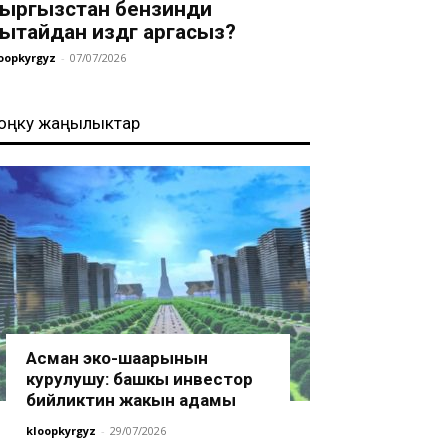
ыргызстан бензинди
ытайдан издөөгө аргасыз?
oopkyrgyz
-
07/07/2026
оңку жаңылыктар
Асман эко-шаарынын
курулушу: башкы инвестор
бийликтин жакын адамы
kloopkyrgyz
-
29/07/2026