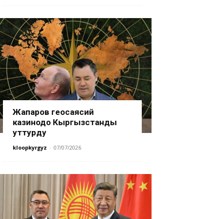
Жапаров геосаясий
казинодо Кыргызстанды
уттурду
kloopkyrgyz
-
07/07/2026