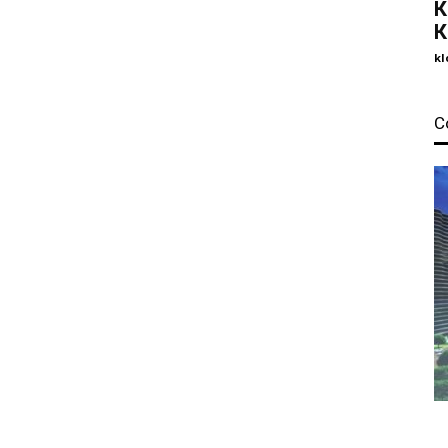
К
К
kl
С