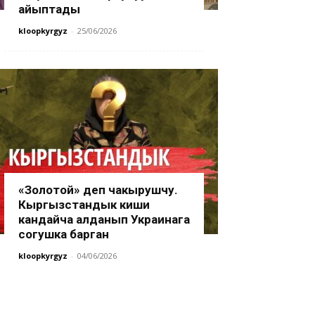
айыптады
kloopkyrgyz
-
25/06/2026
«Золотой» деп чакырушчу.
Кыргызстандык киши
кандайча алданып Украинага
согушка барган
kloopkyrgyz
-
04/06/2026