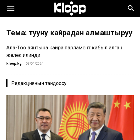
Тема: тууну кайрадан алмаштыруу
Ала-Тоо аянтына кайра парламент кабыл алган
желек илинди
kloop.kg
-
08/01/2024
Редакциянын тандоосу