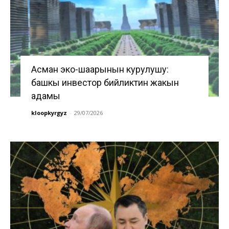
Асман эко-шаарынын курулушу:
башкы инвестор бийликтин жакын
адамы
kloopkyrgyz
-
29/07/2026