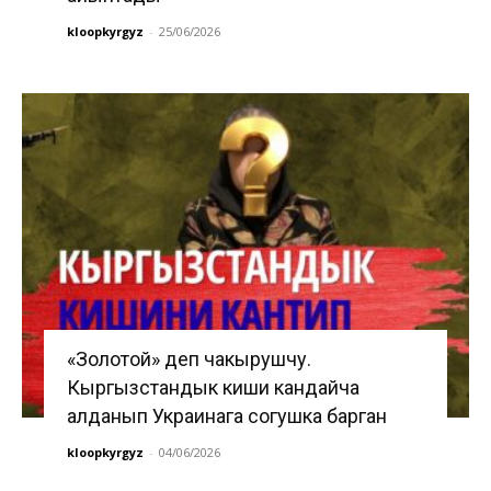
kloopkyrgyz
-
25/06/2026
«Золотой» деп чакырушчу.
Кыргызстандык киши кандайча
алданып Украинага согушка барган
kloopkyrgyz
-
04/06/2026