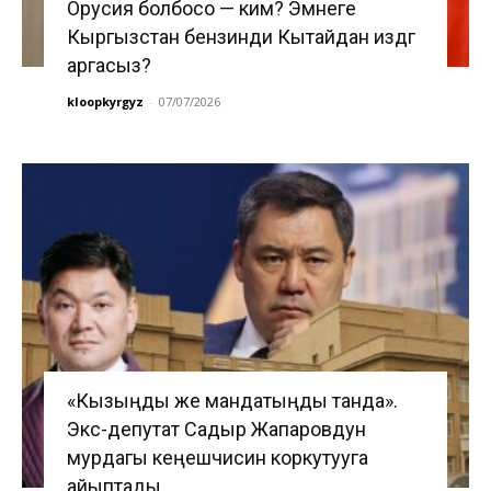
Орусия болбосо — ким? Эмнеге
Кыргызстан бензинди Кытайдан издөөгө
аргасыз?
kloopkyrgyz
-
07/07/2026
«Кызыңды же мандатыңды танда».
Экс-депутат Садыр Жапаровдун
мурдагы кеңешчисин коркутууга
айыптады