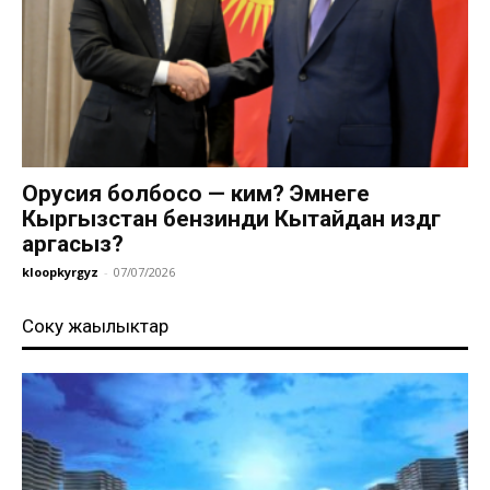
Орусия болбосо — ким? Эмнеге
Кыргызстан бензинди Кытайдан издөөгө
аргасыз?
kloopkyrgyz
-
07/07/2026
Соңку жаңылыктар