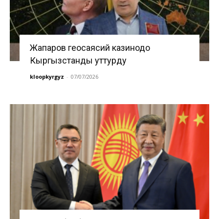
Жапаров геосаясий казинодо
Кыргызстанды уттурду
kloopkyrgyz
-
07/07/2026